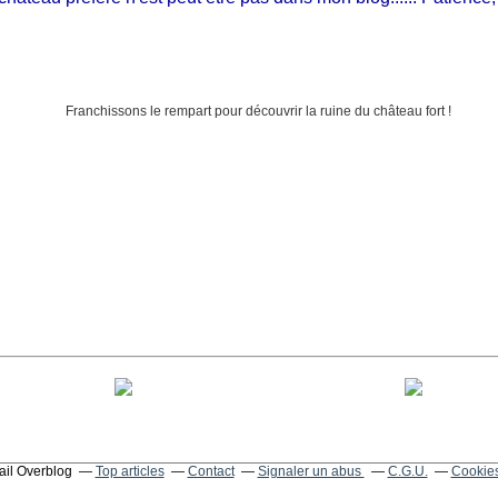
tail Overblog
Top articles
Contact
Signaler un abus
C.G.U.
Cookies