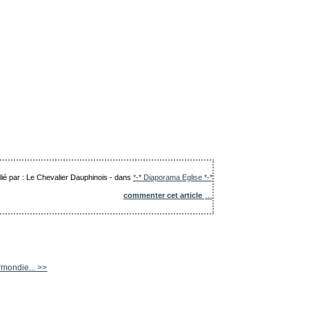
lié par : Le Chevalier Dauphinois
-
dans
*-* Diaporama Eglise *-*
commenter cet article
…
mondie... >>