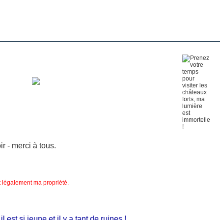
 - merci à tous.
nt légalement ma propriété.
t si jeune et il y a tant de ruines !