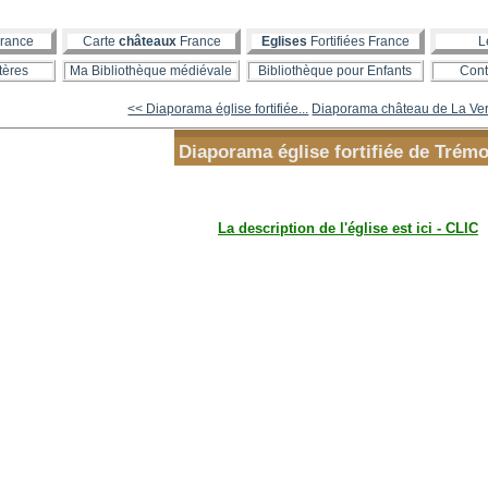
rance
Carte
châteaux
France
Eglises
Fortifiées France
L
tères
Ma Bibliothèque médiévale
Bibliothèque pour Enfants
Cont
<< Diaporama église fortifiée...
Diaporama château de La Ver
Diaporama église fortifiée de Trémo
La description de l'église est ici - CLIC