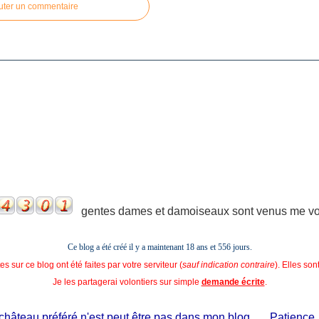
uter un commentaire
gentes dames et damoiseaux sont venus me voir
Ce blog a été créé il y a maintenant 18 ans et
556 jours.
s sur ce blog ont été faites par votre serviteur (
sauf indication contraire
). Elles so
Je les partagerai volontiers sur simple
demande écrite
.
âteau préféré n'est peut être pas dans mon blog...... Patience, il es