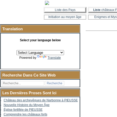
Liste des Pays
Liste
châteaux F
Initiation au moyen âge
Enigmes et Mys
Translation
Select your language below
Powered by
Translate
Recherche Dans Ce Site Web
Les Dernières Proses Sont Ici
Château des archevêques de Narbonne à PIEUSSE
Nouvelle Histoire du Moyen Âge
Église fortifiée de PIEUSSE
Comprendre les châteaux forts