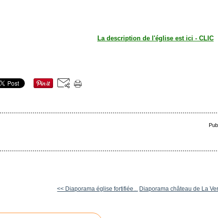
La description de l'église est ici - CLIC
Pub
<< Diaporama église fortifiée...
Diaporama château de La Ver