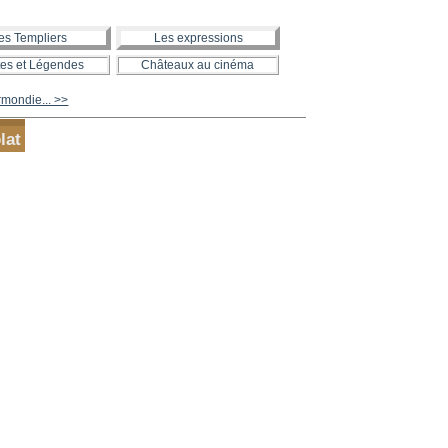
es Templiers
Les expressions
es et Légendes
Châteaux au cinéma
mondie... >>
lat