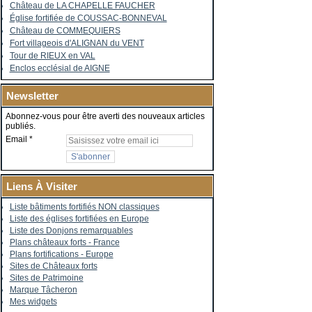
Château de LA CHAPELLE FAUCHER
Église fortifiée de COUSSAC-BONNEVAL
Château de COMMEQUIERS
Fort villageois d'ALIGNAN du VENT
Tour de RIEUX en VAL
Enclos ecclésial de AIGNE
Newsletter
Abonnez-vous pour être averti des nouveaux articles
publiés.
Email
Liens À Visiter
Liste bâtiments fortifiés NON classiques
Liste des églises fortifiées en Europe
Liste des Donjons remarquables
Plans châteaux forts - France
Plans fortifications - Europe
Sites de Châteaux forts
Sites de Patrimoine
Marque Tâcheron
Mes widgets