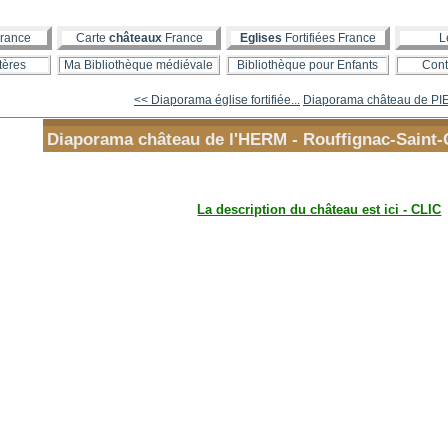
rance
Carte
châteaux
France
Eglises
Fortifiées France
L
tères
Ma Bibliothèque médiévale
Bibliothèque pour Enfants
Cont
<< Diaporama église fortifiée...
Diaporama château de PIE
Diaporama château de l'HERM - Rouffignac-Saint-
La description du château est ici - CLIC