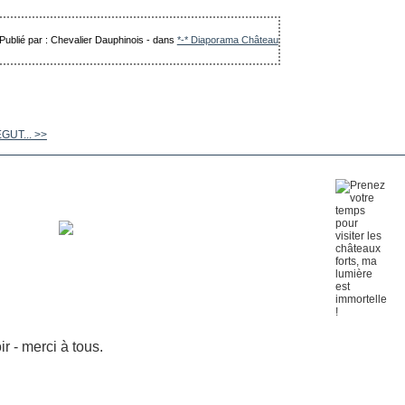
Publié par : Chevalier Dauphinois
-
dans
*-* Diaporama Château
GUT... >>
 - merci à tous.