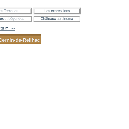
es Templiers
Les expressions
es et Légendes
Châteaux au cinéma
GUT... >>
Cernin-de-Reilhac