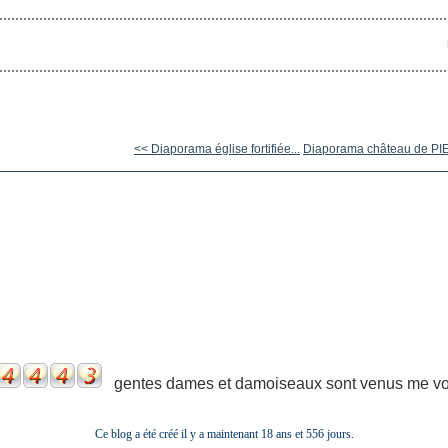
<< Diaporama église fortifiée...
Diaporama château de PIE
gentes dames et damoiseaux sont venus me voir
Ce blog a été créé il y a maintenant 18 ans et
556 jours.