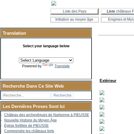
Liste des Pays
Liste
châteaux F
Initiation au moyen âge
Enigmes et Mys
Translation
Select your language below
Powered by
Translate
Extérieur
Recherche Dans Ce Site Web
Les Dernières Proses Sont Ici
Château des archevêques de Narbonne à PIEUSSE
Nouvelle Histoire du Moyen Âge
Église fortifiée de PIEUSSE
Comprendre les châteaux forts