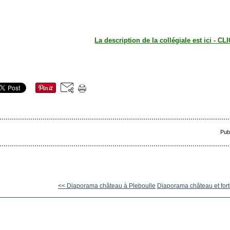
La description de la collégiale est ici - CL
Pub
<< Diaporama château à Pleboulle
Diaporama château et fortif