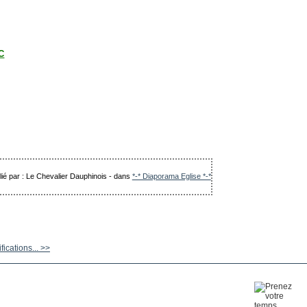
IC
lié par : Le Chevalier Dauphinois
-
dans
*-* Diaporama Eglise *-*
ications... >>