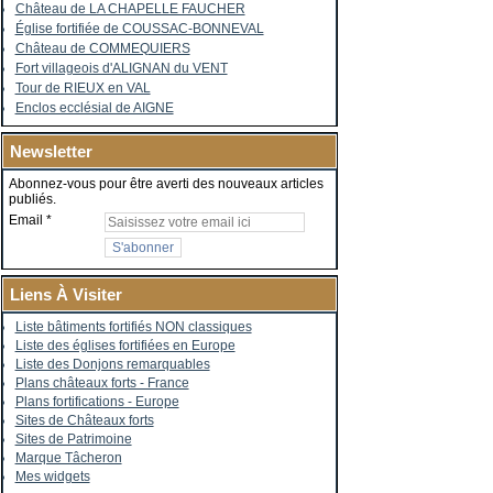
Château de LA CHAPELLE FAUCHER
Église fortifiée de COUSSAC-BONNEVAL
Château de COMMEQUIERS
Fort villageois d'ALIGNAN du VENT
Tour de RIEUX en VAL
Enclos ecclésial de AIGNE
Newsletter
Abonnez-vous pour être averti des nouveaux articles
publiés.
Email
Liens À Visiter
Liste bâtiments fortifiés NON classiques
Liste des églises fortifiées en Europe
Liste des Donjons remarquables
Plans châteaux forts - France
Plans fortifications - Europe
Sites de Châteaux forts
Sites de Patrimoine
Marque Tâcheron
Mes widgets