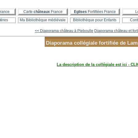
rance
Carte
châteaux
France
Eglises
Fortifiées France
L
tères
Ma Bibliothèque médiévale
Bibliothèque pour Enfants
Cont
<< Diaporama château à Pleboulle
Diaporama château et fortif
Diaporama collégiale fortifiée de Lam
La description de la collégiale est ici - CL