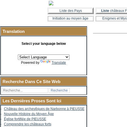
Liste des Pays
Liste
châteaux F
Initiation au moyen âge
Enigmes et Mys
Translation
Select your language below
Powered by
Translate
Recherche Dans Ce Site Web
Les Dernières Proses Sont Ici
Château des archevêques de Narbonne à PIEUSSE
Nouvelle Histoire du Moyen Âge
Église fortifiée de PIEUSSE
Comprendre les châteaux forts