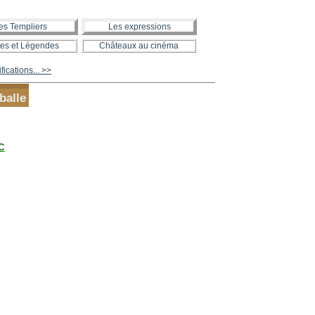
es Templiers
Les expressions
es et Légendes
Châteaux au cinéma
ications... >>
balle
IC