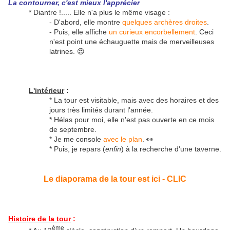
La contourner, c'est mieux l'apprécier
* Diantre !..... Elle n'a plus le même visage :
- D'abord, elle montre
quelques archères droites
.
- Puis, elle affiche
un curieux encorbellement
. Ceci
n'est point une échauguette mais de merveilleuses
latrines. 😍
L'intérieur
:
* La tour est visitable, mais avec des horaires et des
jours très limités durant l'année.
* Hélas pour moi, elle n'est pas ouverte en ce mois
de septembre.
* Je me console
avec le plan
. 👀
* Puis, je repars (
enfin
) à la recherche d'une taverne.
Le diaporama de la tour est ici - CLIC
Histoire de la tour
:
ème