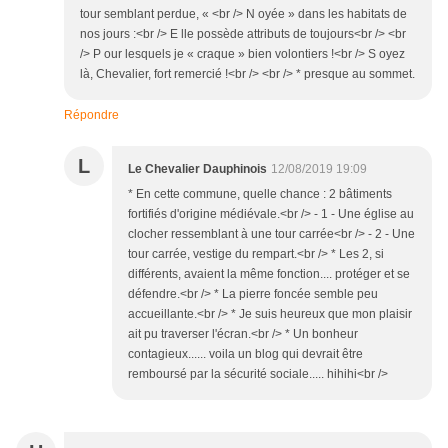
tour semblant perdue, « <br /> N oyée » dans les habitats de
nos jours :<br /> E lle possède attributs de toujours<br /> <br
/> P our lesquels je « craque » bien volontiers !<br /> S oyez
là, Chevalier, fort remercié !<br /> <br /> * presque au sommet.
Répondre
L
Le Chevalier Dauphinois
12/08/2019 19:09
* En cette commune, quelle chance : 2 bâtiments
fortifiés d'origine médiévale.<br /> - 1 - Une église au
clocher ressemblant à une tour carrée<br /> - 2 - Une
tour carrée, vestige du rempart.<br /> * Les 2, si
différents, avaient la même fonction.... protéger et se
défendre.<br /> * La pierre foncée semble peu
accueillante.<br /> * Je suis heureux que mon plaisir
ait pu traverser l'écran.<br /> * Un bonheur
contagieux...... voila un blog qui devrait être
remboursé par la sécurité sociale..... hihihi<br />