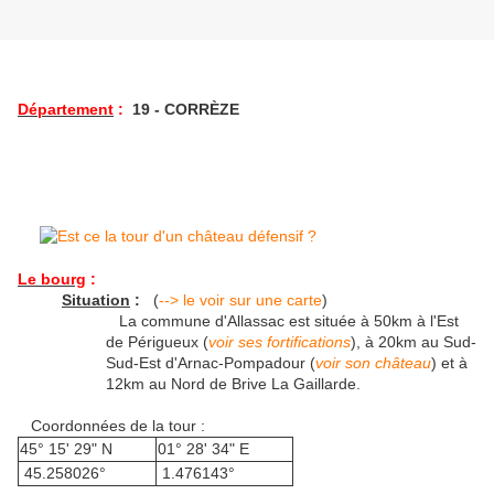
Département
:
19 - CORRÈZE
Le bourg
:
Situation
:
(
--> le voir sur une carte
)
La commune d'Allassac est située à 50km à l'Est
de Périgueux (
voir ses fortifications
), à 20km au Sud-
Sud-Est d'Arnac-Pompadour (
voir son château
) et à
12km au Nord de Brive La Gaillarde.
Coordonnées de la tour :
45° 15' 29" N
01° 28' 34" E
45.258026°
1.476143°