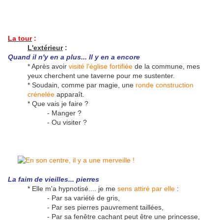
La tour
:
L'extérieur
:
Quand il n'y en a plus... Il y en a encore
* Après avoir
visité l'église fortifiée
de la commune, mes
yeux cherchent une taverne pour me sustenter.
* Soudain, comme par magie, une
ronde construction
crénelée
apparaît.
* Que vais je faire ?
- Manger ?
- Ou visiter ?
La faim de vieilles... pierres
* Elle m'a hypnotisé.... je me
sens attiré par elle
:
- Par sa variété de gris,
- Par ses pierres pauvrement taillées,
- Par sa fenêtre cachant peut être une princesse,