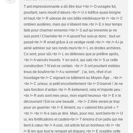
T ant impressionnante a dû être tour !<br /> O uvragée fut,
pourtant, sans moult d’atours.<br /> U n édifice quasi borgne
et haut.<br /> R udesse de ces bâtis médiévaux<br /> <br /> C
ombien austères, mais qui n’étaient mie,<br /> E n leur temps
faits pour charmer ennemis !<br /> S auf qu’ennemie je ne
suis point ! Charmée<br /> A ujourd’hui suis-je donc : tout un
passé<br /> R enait grâce à ce vestige resté.<br /> <br /> A i-je
aimé admirer sur ses ronds murs<br /> L es droites archères.
Ce sont, pour sûr,<br /> L es défenses que je préfère après,
<br /> A vancés hourds. Y en eut-il, qui sait,<br /> S ur cette
construction ? N’est-ce certain. <br /> S ont pourtant visibles
trous de boulins<br /> A u sommet* : j’ai, lors, rêvé d’un
hourdage<br /> C eignant ce bâtiment au Moyen-Âge…<br />
<br /> C urieux, si petit encorbellement <br /> O bservé ! Je ne
sais fonction d’antan.<br /> R éellement, cela m’importe peu :
<br /> R avis sont mes yeux, mon esprit heureux <br /> E n le
découvrant ! Est-ce une beauté…<br /> Z élée serais-je trop
pour un guerrier <br /> E lément, ou « cabinet très privé » ?
<br /> <br /> N e sais-je dire. Mais, pour moi, sont bels<br /> O
ui, les fortifications et castels<br /> T émoins d’un jadis qui me
tient à cœur.<br /> A ussi, cet article fut un bonheur,<br /> <br
/> B ien que tout le rempart ait disparu,<br /> E xceptée cette