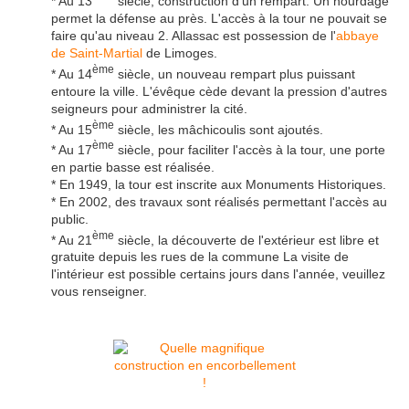
* Au 13
siècle, construction d'un rempart. Un hourdage
permet la défense au près. L'accès à la tour ne pouvait se
faire qu'au niveau 2. Allassac est possession de l'
abbaye
de Saint-Martial
de Limoges.
ème
* Au 14
siècle, un nouveau rempart plus puissant
entoure la ville. L'évêque cède devant la pression d'autres
seigneurs pour administrer la cité.
ème
* Au 15
siècle, les mâchicoulis sont ajoutés.
ème
* Au 17
siècle, pour faciliter l'accès à la tour, une porte
en partie basse est réalisée.
* En 1949, la tour est inscrite aux Monuments Historiques.
* En 2002, des travaux sont réalisés permettant l'accès au
public.
ème
* Au 21
siècle, la découverte de l'extérieur est libre et
gratuite depuis les rues de la commune La visite de
l'intérieur est possible certains jours dans l'année, veuillez
vous renseigner.