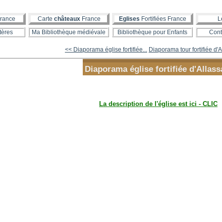
rance
Carte
châteaux
France
Eglises
Fortifiées France
L
tères
Ma Bibliothèque médiévale
Bibliothèque pour Enfants
Cont
<< Diaporama église fortifiée...
Diaporama tour fortifiée d'
Diaporama église fortifiée d'Allass
La description de l'église est ici - CLIC