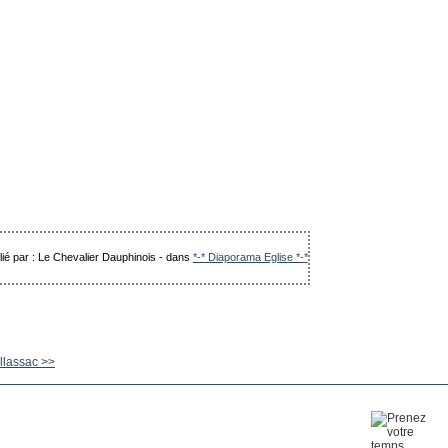
lié par : Le Chevalier Dauphinois
-
dans
*-* Diaporama Eglise *-*
Allassac >>