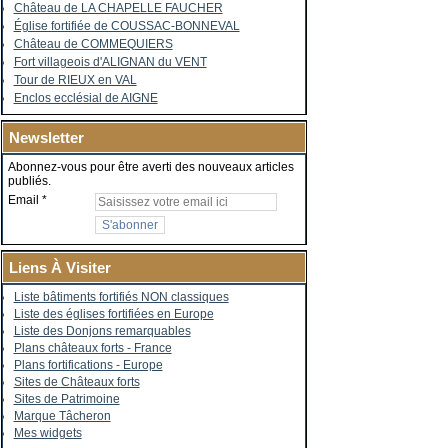
Château de LA CHAPELLE FAUCHER
Église fortifiée de COUSSAC-BONNEVAL
Château de COMMEQUIERS
Fort villageois d'ALIGNAN du VENT
Tour de RIEUX en VAL
Enclos ecclésial de AIGNE
Newsletter
Abonnez-vous pour être averti des nouveaux articles
publiés.
Email
Liens À Visiter
Liste bâtiments fortifiés NON classiques
Liste des églises fortifiées en Europe
Liste des Donjons remarquables
Plans châteaux forts - France
Plans fortifications - Europe
Sites de Châteaux forts
Sites de Patrimoine
Marque Tâcheron
Mes widgets