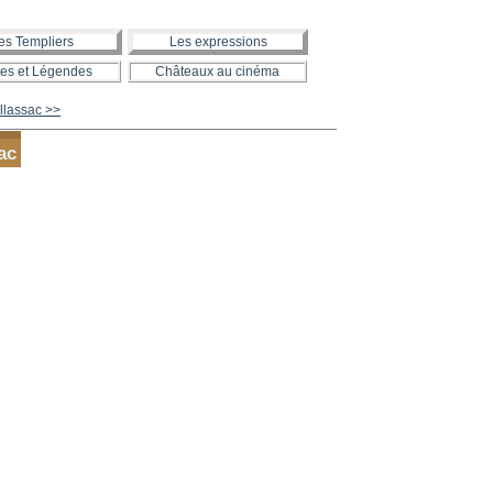
es Templiers
Les expressions
es et Légendes
Châteaux au cinéma
Allassac >>
ac