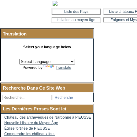
Liste des Pays
Liste
châteaux F
Initiation au moyen âge
Enigmes et Mys
Translation
Select your language below
Powered by
Translate
Recherche Dans Ce Site Web
Les Dernières Proses Sont Ici
Château des archevêques de Narbonne à PIEUSSE
Nouvelle Histoire du Moyen Âge
Église fortifiée de PIEUSSE
Comprendre les châteaux forts