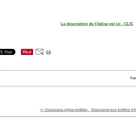
La description de l'église est ici - CLIC
Pub
<< Diaporama église fortifiée...
Diaporama tour fortifiée d'