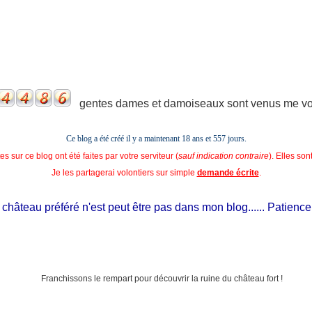
gentes dames et damoiseaux sont venus me voir
Ce blog a été créé il y a maintenant 18 ans et
557 jours.
s sur ce blog ont été faites par votre serviteur (
sauf indication contraire
). Elles so
Je les partagerai volontiers sur simple
demande écrite
.
hâteau préféré n'est peut être pas dans mon blog...... Patience, il e