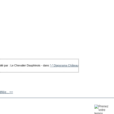
lié par : Le Chevalier Dauphinois
-
dans
*-* Diaporama Château
fiée... >>