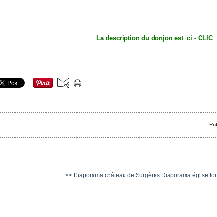
La description du donjon est ici - CLIC
Pub
<< Diaporama château de Surgères
Diaporama église forti