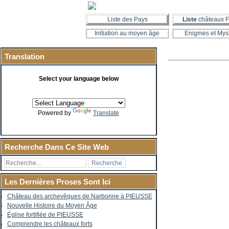
Liste des Pays
Liste
châteaux F
Initiation au moyen âge
Enigmes et Mys
Translation
Select your language below
Powered by
Translate
Recherche Dans Ce Site Web
Les Dernières Proses Sont Ici
Château des archevêques de Narbonne à PIEUSSE
Nouvelle Histoire du Moyen Âge
Église fortifiée de PIEUSSE
Comprendre les châteaux forts