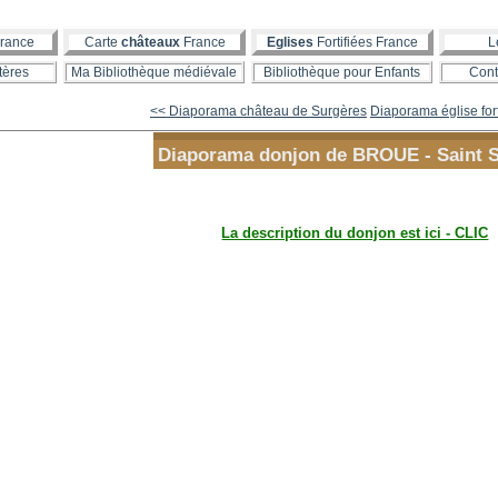
rance
Carte
châteaux
France
Eglises
Fortifiées France
L
tères
Ma Bibliothèque médiévale
Bibliothèque pour Enfants
Cont
<< Diaporama château de Surgères
Diaporama église forti
Diaporama donjon de BROUE - Saint 
La description du donjon est ici - CLIC