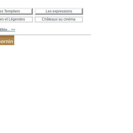
es Templiers
Les expressions
es et Légendes
Châteaux au cinéma
fiée... >>
Sornin