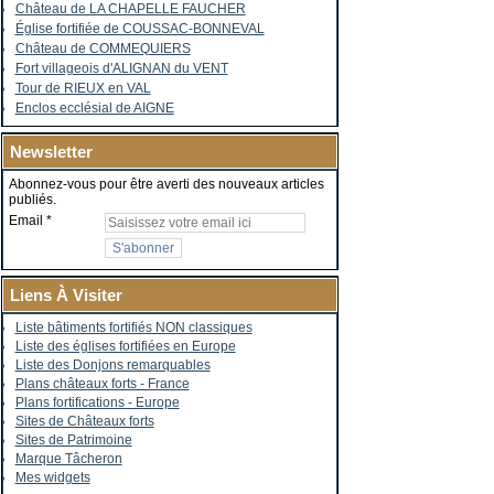
Château de LA CHAPELLE FAUCHER
Église fortifiée de COUSSAC-BONNEVAL
Château de COMMEQUIERS
Fort villageois d'ALIGNAN du VENT
Tour de RIEUX en VAL
Enclos ecclésial de AIGNE
Newsletter
Abonnez-vous pour être averti des nouveaux articles
publiés.
Email
Liens À Visiter
Liste bâtiments fortifiés NON classiques
Liste des églises fortifiées en Europe
Liste des Donjons remarquables
Plans châteaux forts - France
Plans fortifications - Europe
Sites de Châteaux forts
Sites de Patrimoine
Marque Tâcheron
Mes widgets