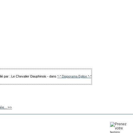
lié par : Le Chevalier Dauphinois
-
dans
*-* Diaporama Eglise *-*
ée... >>