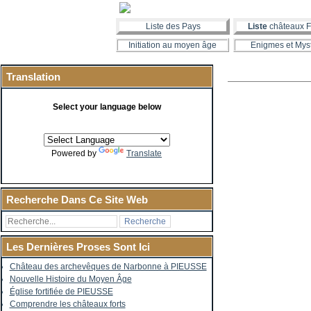
Liste des Pays
Liste
châteaux F
Initiation au moyen âge
Enigmes et Mys
Translation
Select your language below
Powered by
Translate
Recherche Dans Ce Site Web
Les Dernières Proses Sont Ici
Château des archevêques de Narbonne à PIEUSSE
Nouvelle Histoire du Moyen Âge
Église fortifiée de PIEUSSE
Comprendre les châteaux forts