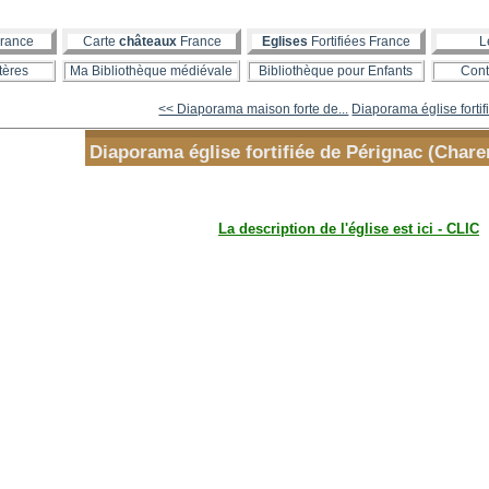
rance
Carte
châteaux
France
Eglises
Fortifiées France
L
tères
Ma Bibliothèque médiévale
Bibliothèque pour Enfants
Cont
<< Diaporama maison forte de...
Diaporama église fortifi
Diaporama église fortifiée de Pérignac (Chare
La description de l'église est ici - CLIC