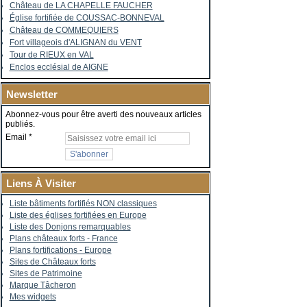
Château de LA CHAPELLE FAUCHER
Église fortifiée de COUSSAC-BONNEVAL
Château de COMMEQUIERS
Fort villageois d'ALIGNAN du VENT
Tour de RIEUX en VAL
Enclos ecclésial de AIGNE
Newsletter
Abonnez-vous pour être averti des nouveaux articles
publiés.
Email
Liens À Visiter
Liste bâtiments fortifiés NON classiques
Liste des églises fortifiées en Europe
Liste des Donjons remarquables
Plans châteaux forts - France
Plans fortifications - Europe
Sites de Châteaux forts
Sites de Patrimoine
Marque Tâcheron
Mes widgets