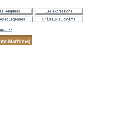
es Templiers
Les expressions
es et Légendes
Châteaux au cinéma
ée... >>
nte Maritime)