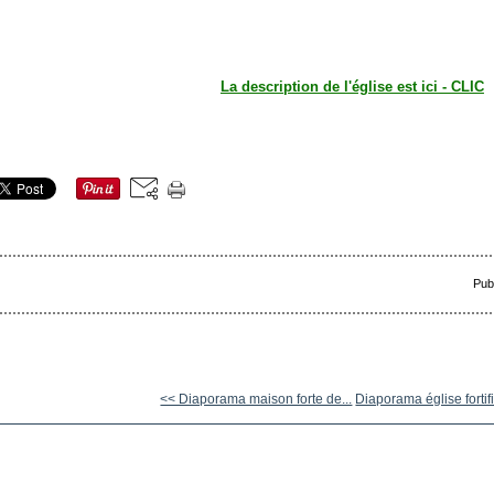
La description de l'église est ici - CLIC
Pub
<< Diaporama maison forte de...
Diaporama église fortifi