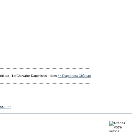
lié par : Le Chevalier Dauphinois
-
dans
*-* Diaporama Château
ée... >>