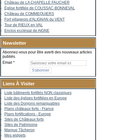
Château de LA CHAPELLE FAUCHER
Église fortifiée de COUSSAC-BONNEVAL
Château de COMMEQUIERS
Fort villageois d'ALIGNAN du VENT
Tour de RIEUX en VAL
Enclos ecclésial de AIGNE
Newsletter
Abonnez-vous pour être averti des nouveaux articles
publiés.
Email
Liens À Visiter
Liste bâtiments fortifiés NON classiques
Liste des églises fortifiées en Europe
Liste des Donjons remarquables
Plans châteaux forts - France
Plans fortifications - Europe
Sites de Châteaux forts
Sites de Patrimoine
Marque Tâcheron
Mes widgets