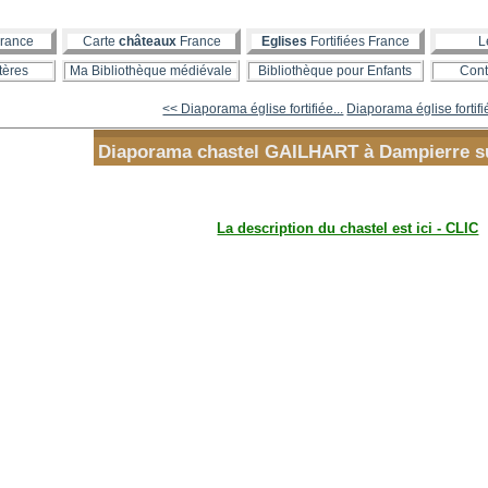
rance
Carte
châteaux
France
Eglises
Fortifiées France
L
tères
Ma Bibliothèque médiévale
Bibliothèque pour Enfants
Cont
<< Diaporama église fortifiée...
Diaporama église fortifi
Diaporama chastel GAILHART à Dampierre s
La description du chastel est ici - CLIC