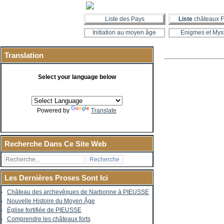
Liste des Pays
Liste
châteaux F
Initiation au moyen âge
Enigmes et Mys
Translation
Select your language below
Powered by
Translate
Recherche Dans Ce Site Web
Les Dernières Proses Sont Ici
Château des archevêques de Narbonne à PIEUSSE
Nouvelle Histoire du Moyen Âge
Église fortifiée de PIEUSSE
Comprendre les châteaux forts