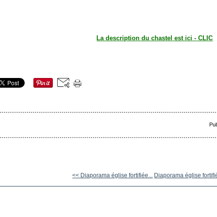
La description du chastel est ici - CLIC
Pub
<< Diaporama église fortifiée...
Diaporama église fortifi