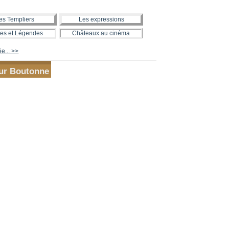
es Templiers
Les expressions
es et Légendes
Châteaux au cinéma
ée... >>
ur Boutonne