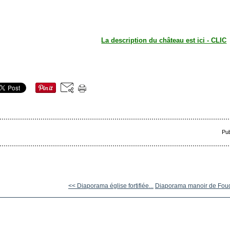
La description du château est ici - CLIC
Pub
<< Diaporama église fortifiée...
Diaporama manoir de Fou