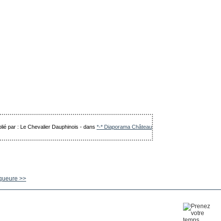
lié par : Le Chevalier Dauphinois
-
dans
*-* Diaporama Château
queure >>