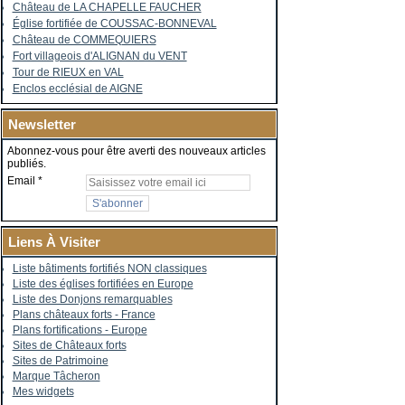
Château de LA CHAPELLE FAUCHER
Église fortifiée de COUSSAC-BONNEVAL
Château de COMMEQUIERS
Fort villageois d'ALIGNAN du VENT
Tour de RIEUX en VAL
Enclos ecclésial de AIGNE
Newsletter
Abonnez-vous pour être averti des nouveaux articles
publiés.
Email
Liens À Visiter
Liste bâtiments fortifiés NON classiques
Liste des églises fortifiées en Europe
Liste des Donjons remarquables
Plans châteaux forts - France
Plans fortifications - Europe
Sites de Châteaux forts
Sites de Patrimoine
Marque Tâcheron
Mes widgets