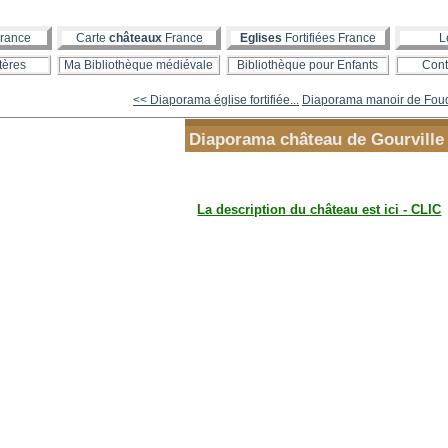
rance
Carte
châteaux
France
Eglises
Fortifiées France
L
tères
Ma Bibliothèque médiévale
Bibliothèque pour Enfants
Cont
<< Diaporama église fortifiée...
Diaporama manoir de Fou
Diaporama château de Gourville
La description du château est ici - CLIC