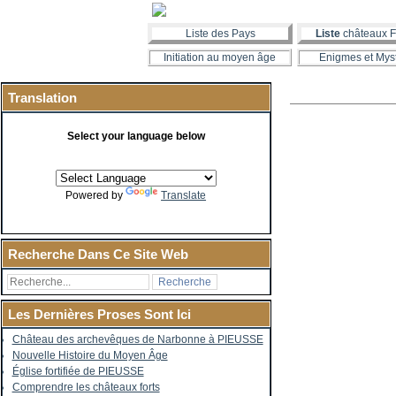
Liste des Pays
Liste
châteaux F
Initiation au moyen âge
Enigmes et Mys
Translation
Select your language below
Powered by
Translate
Recherche Dans Ce Site Web
Les Dernières Proses Sont Ici
Château des archevêques de Narbonne à PIEUSSE
Nouvelle Histoire du Moyen Âge
Église fortifiée de PIEUSSE
Comprendre les châteaux forts