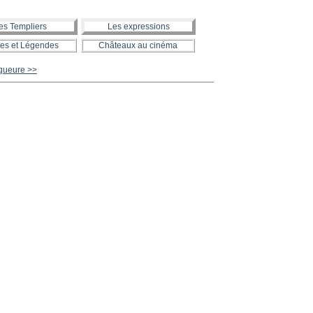
es Templiers
Les expressions
es et Légendes
Châteaux au cinéma
queure >>