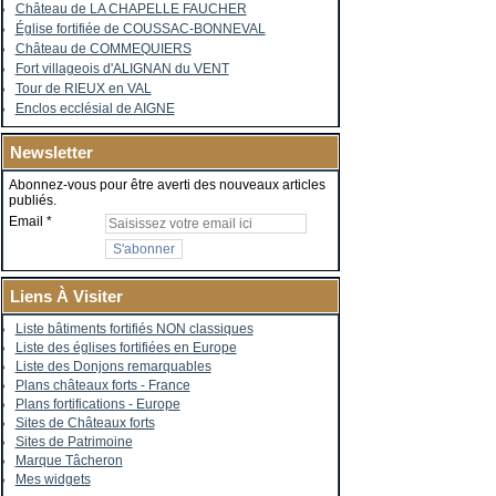
Château de LA CHAPELLE FAUCHER
Église fortifiée de COUSSAC-BONNEVAL
Château de COMMEQUIERS
Fort villageois d'ALIGNAN du VENT
Tour de RIEUX en VAL
Enclos ecclésial de AIGNE
Newsletter
Abonnez-vous pour être averti des nouveaux articles
publiés.
Email
Liens À Visiter
Liste bâtiments fortifiés NON classiques
Liste des églises fortifiées en Europe
Liste des Donjons remarquables
Plans châteaux forts - France
Plans fortifications - Europe
Sites de Châteaux forts
Sites de Patrimoine
Marque Tâcheron
Mes widgets