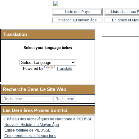
Liste des Pays
Liste
châteaux F
Initiation au moyen âge
Enigmes et Mys
Translation
Select your language below
Powered by
Translate
Recherche Dans Ce Site Web
Les Dernières Proses Sont Ici
Château des archevêques de Narbonne à PIEUSSE
Nouvelle Histoire du Moyen Âge
Église fortifiée de PIEUSSE
Comprendre les châteaux forts