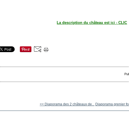
La description du château est ici - CLIC
Pub
<< Diaporama des 2 châteaux de...
Diaporama grenier fort