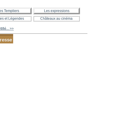
es Templiers
Les expressions
es et Légendes
Châteaux au cinéma
ifié... >>
resse