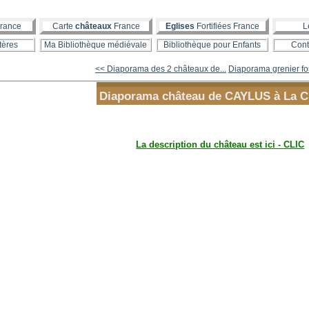
rance
Carte
châteaux
France
Eglises
Fortifiées France
L
tères
Ma Bibliothèque médiévale
Bibliothèque pour Enfants
Cont
<< Diaporama des 2 châteaux de...
Diaporama grenier fort
Diaporama château de CAYLUS à La C
La description du château est ici - CLIC