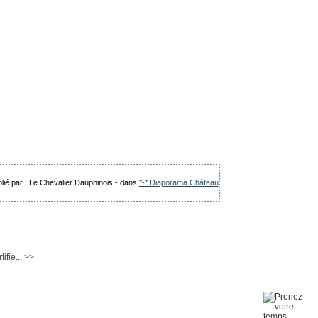
lié par : Le Chevalier Dauphinois
-
dans
*-* Diaporama Château
ifié... >>