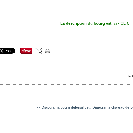
La description du bourg est ici - CLIC
Pub
<< Diaporama bourg défensif de...
Diaporama château de Le