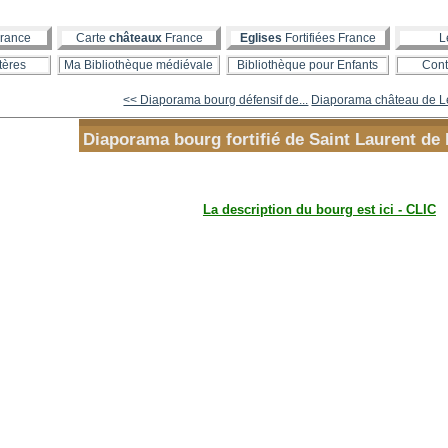
rance
Carte
châteaux
France
Eglises
Fortifiées France
L
tères
Ma Bibliothèque médiévale
Bibliothèque pour Enfants
Cont
<< Diaporama bourg défensif de...
Diaporama château de Le
Diaporama bourg fortifié de Saint Laurent de 
La description du bourg est ici - CLIC