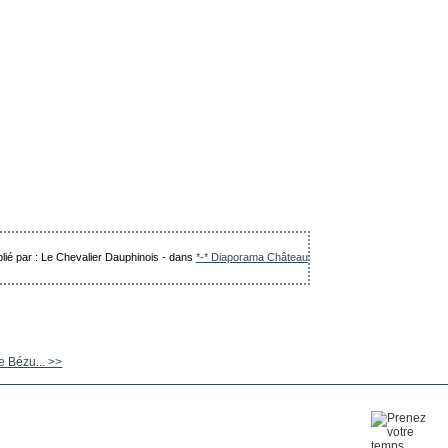
lié par : Le Chevalier Dauphinois
-
dans
*-* Diaporama Château
 Bézu... >>