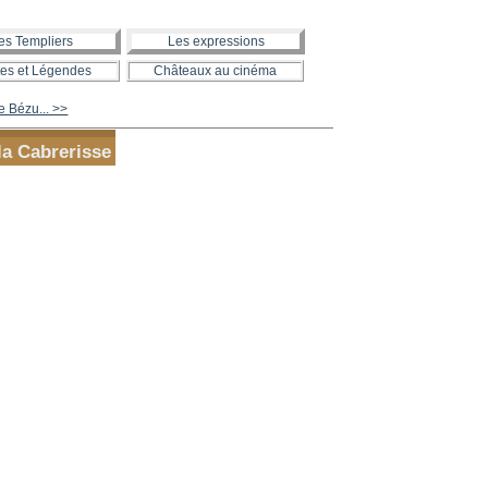
es Templiers
Les expressions
es et Légendes
Châteaux au cinéma
 Bézu... >>
la Cabrerisse