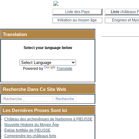
Liste des Pays
Liste
châteaux F
Initiation au moyen âge
Enigmes et Mys
Translation
Select your language below
Powered by
Translate
Recherche Dans Ce Site Web
Les Dernières Proses Sont Ici
Château des archevêques de Narbonne à PIEUSSE
Nouvelle Histoire du Moyen Âge
Église fortifiée de PIEUSSE
Comprendre les châteaux forts