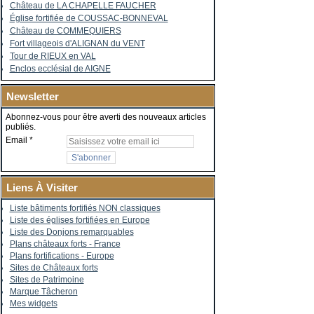
Château de LA CHAPELLE FAUCHER
Église fortifiée de COUSSAC-BONNEVAL
Château de COMMEQUIERS
Fort villageois d'ALIGNAN du VENT
Tour de RIEUX en VAL
Enclos ecclésial de AIGNE
Newsletter
Abonnez-vous pour être averti des nouveaux articles
publiés.
Email
Liens À Visiter
Liste bâtiments fortifiés NON classiques
Liste des églises fortifiées en Europe
Liste des Donjons remarquables
Plans châteaux forts - France
Plans fortifications - Europe
Sites de Châteaux forts
Sites de Patrimoine
Marque Tâcheron
Mes widgets