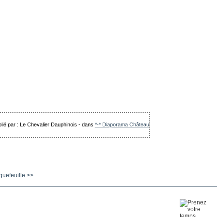
lié par : Le Chevalier Dauphinois
-
dans
*-* Diaporama Château
uefeuille >>