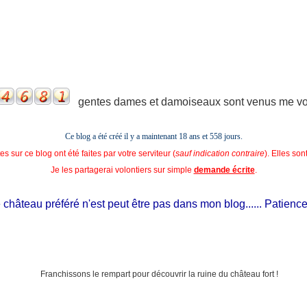
gentes dames et damoiseaux sont venus me voir
Ce blog a été créé il y a maintenant 18 ans et
558 jours.
s sur ce blog ont été faites par votre serviteur (
sauf indication contraire
). Elles so
Je les partagerai volontiers sur simple
demande écrite
.
hâteau préféré n'est peut être pas dans mon blog...... Patience, il e