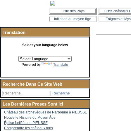
Liste des Pays
Liste
châteaux F
Initiation au moyen âge
Enigmes et Mys
Translation
Select your language below
Powered by
Translate
Recherche Dans Ce Site Web
Les Dernières Proses Sont Ici
Château des archevêques de Narbonne à PIEUSSE
Nouvelle Histoire du Moyen Âge
Église fortifiée de PIEUSSE
Comprendre les châteaux forts