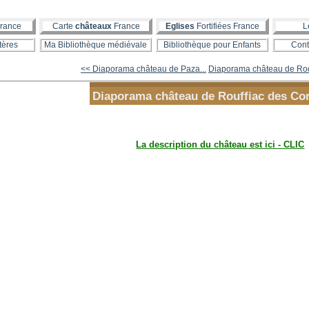
rance
Carte
châteaux
France
Eglises
Fortifiées France
L
tères
Ma Bibliothèque médiévale
Bibliothèque pour Enfants
Cont
<< Diaporama château de Paza...
Diaporama château de Roq
Diaporama château de Rouffiac des Co
La description du château est ici - CLIC