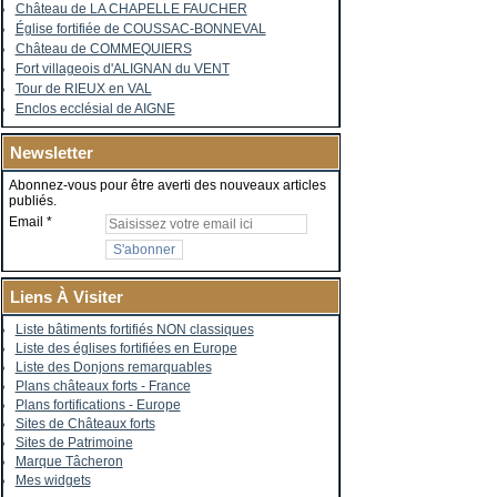
Château de LA CHAPELLE FAUCHER
Église fortifiée de COUSSAC-BONNEVAL
Château de COMMEQUIERS
Fort villageois d'ALIGNAN du VENT
Tour de RIEUX en VAL
Enclos ecclésial de AIGNE
Newsletter
Abonnez-vous pour être averti des nouveaux articles
publiés.
Email
Liens À Visiter
Liste bâtiments fortifiés NON classiques
Liste des églises fortifiées en Europe
Liste des Donjons remarquables
Plans châteaux forts - France
Plans fortifications - Europe
Sites de Châteaux forts
Sites de Patrimoine
Marque Tâcheron
Mes widgets