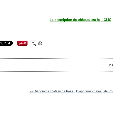
La description du château est ici - CLIC
Pub
<< Diaporama château de Paza...
Diaporama château de Roq