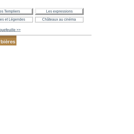
es Templiers
Les expressions
es et Légendes
Châteaux au cinéma
uefeuille >>
rbières