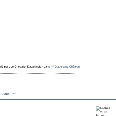
lié par : Le Chevalier Dauphinois
-
dans
*-* Diaporama Château
rouge... >>