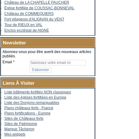
Château de LA CHAPELLE FAUCHER
Église fortifiée de COUSSAC-BONNEVAL
Château de COMMEQUIERS
Fort villageois d'ALIGNAN du VENT
Tour de RIEUX en VAL
Enclos ecclésial de AIGNE
Newsletter
Abonnez-vous pour être averti des nouveaux articles
publiés.
Email
Liens À Visiter
Liste bâtiments fortifiés NON classiques
Liste des églises fortifiées en Europe
Liste des Donjons remarquables
Plans châteaux forts - France
Plans fortifications - Europe
Sites de Châteaux forts
Sites de Patrimoine
Marque Tâcheron
Mes widgets