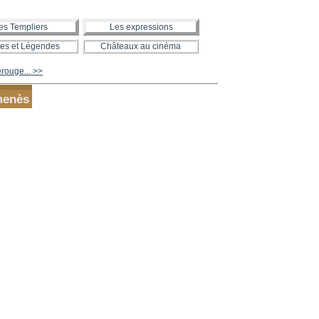
es Templiers
Les expressions
es et Légendes
Châteaux au cinéma
rouge... >>
menès