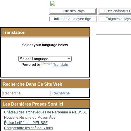
Liste des Pays
Liste
châteaux F
Initiation au moyen âge
Enigmes et Mys
Translation
Select your language below
Powered by
Translate
Recherche Dans Ce Site Web
Les Dernières Proses Sont Ici
Château des archevêques de Narbonne à PIEUSSE
Nouvelle Histoire du Moyen Âge
Église fortifiée de PIEUSSE
Comprendre les châteaux forts