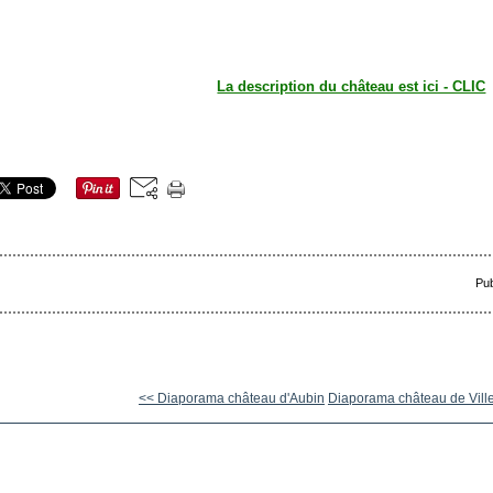
La description du château est ici - CLIC
Pub
<< Diaporama château d'Aubin
Diaporama château de Ville