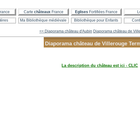
rance
Carte
châteaux
France
Eglises
Fortifiées France
L
tères
Ma Bibliothèque médiévale
Bibliothèque pour Enfants
Cont
<< Diaporama château d'Aubin
Diaporama château de Ville
Diaporama château de Villerouge Ter
La description du château est ici - CLIC