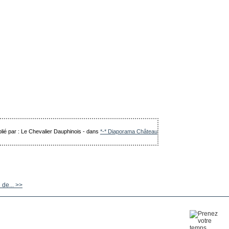
lié par : Le Chevalier Dauphinois
-
dans
*-* Diaporama Château
 de... >>