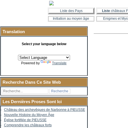
Liste des Pays
Liste
châteaux F
Initiation au moyen âge
Enigmes et Mys
Translation
Select your language below
Powered by
Translate
Recherche Dans Ce Site Web
Les Dernières Proses Sont Ici
Château des archevêques de Narbonne à PIEUSSE
Nouvelle Histoire du Moyen Âge
Église fortifiée de PIEUSSE
Comprendre les châteaux forts