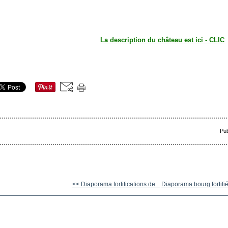
La description du château est ici - CLIC
Pub
<< Diaporama fortifications de...
Diaporama bourg fortifié