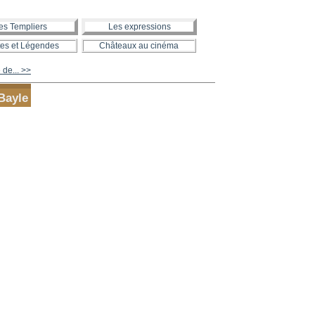
es Templiers
Les expressions
es et Légendes
Châteaux au cinéma
 de... >>
Bayle