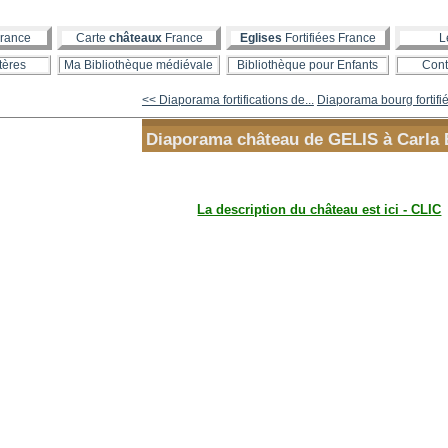
rance
Carte
châteaux
France
Eglises
Fortifiées France
L
tères
Ma Bibliothèque médiévale
Bibliothèque pour Enfants
Cont
<< Diaporama fortifications de...
Diaporama bourg fortifié
Diaporama château de GELIS à Carla 
La description du château est ici - CLIC