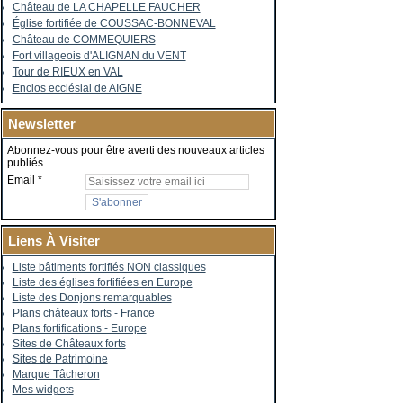
Château de LA CHAPELLE FAUCHER
Église fortifiée de COUSSAC-BONNEVAL
Château de COMMEQUIERS
Fort villageois d'ALIGNAN du VENT
Tour de RIEUX en VAL
Enclos ecclésial de AIGNE
Newsletter
Abonnez-vous pour être averti des nouveaux articles
publiés.
Email
Liens À Visiter
Liste bâtiments fortifiés NON classiques
Liste des églises fortifiées en Europe
Liste des Donjons remarquables
Plans châteaux forts - France
Plans fortifications - Europe
Sites de Châteaux forts
Sites de Patrimoine
Marque Tâcheron
Mes widgets