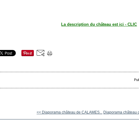
La description du château est ici - CLIC
Pub
<< Diaporama château de CALAMES...
Diaporama château d