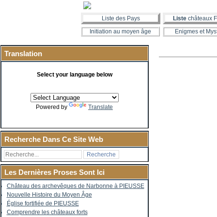
Liste des Pays
Liste
châteaux F
Initiation au moyen âge
Enigmes et Mys
Translation
Select your language below
Powered by
Translate
Recherche Dans Ce Site Web
Les Dernières Proses Sont Ici
Château des archevêques de Narbonne à PIEUSSE
Nouvelle Histoire du Moyen Âge
Église fortifiée de PIEUSSE
Comprendre les châteaux forts