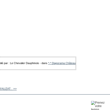
lié par : Le Chevalier Dauphinois
-
dans
*-* Diaporama Château
'AUZAT... >>