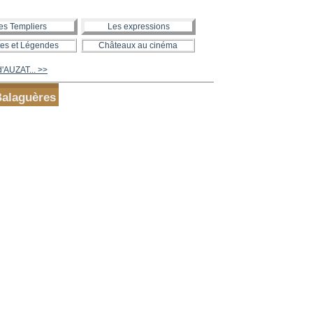
es Templiers
Les expressions
es et Légendes
Châteaux au cinéma
'AUZAT... >>
Balaguères