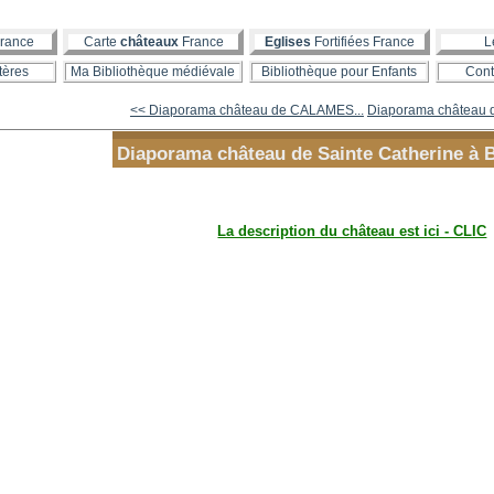
rance
Carte
châteaux
France
Eglises
Fortifiées France
L
tères
Ma Bibliothèque médiévale
Bibliothèque pour Enfants
Cont
<< Diaporama château de CALAMES...
Diaporama château d
Diaporama château de Sainte Catherine à 
La description du château est ici - CLIC