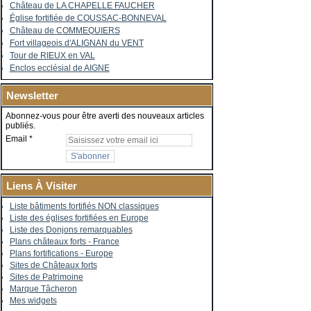
Château de LA CHAPELLE FAUCHER
Église fortifiée de COUSSAC-BONNEVAL
Château de COMMEQUIERS
Fort villageois d'ALIGNAN du VENT
Tour de RIEUX en VAL
Enclos ecclésial de AIGNE
Newsletter
Abonnez-vous pour être averti des nouveaux articles
publiés.
Email
Liens À Visiter
Liste bâtiments fortifiés NON classiques
Liste des églises fortifiées en Europe
Liste des Donjons remarquables
Plans châteaux forts - France
Plans fortifications - Europe
Sites de Châteaux forts
Sites de Patrimoine
Marque Tâcheron
Mes widgets