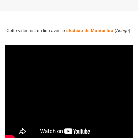
Cette vidéo est en lien avec le
château de Montaillou
(
Ariège
).