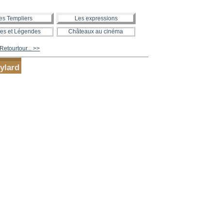
es Templiers
Les expressions
es et Légendes
Châteaux au cinéma
etourtour... >>
ylard