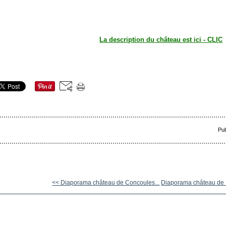
La description du château est ici - CLIC
Pub
<< Diaporama château de Concoules...
Diaporama château de R