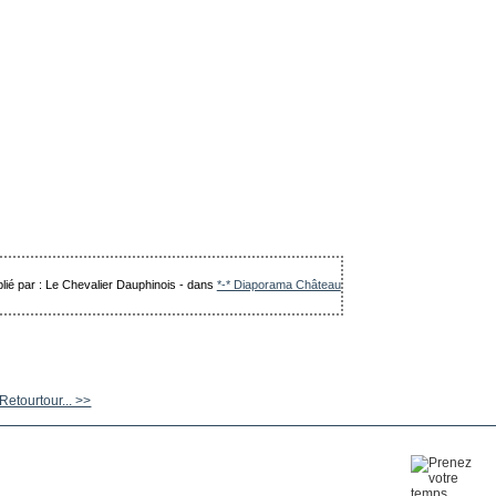
lié par : Le Chevalier Dauphinois
-
dans
*-* Diaporama Château
etourtour... >>