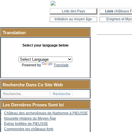
Liste des Pays
Liste
châteaux F
Initiation au moyen âge
Enigmes et Mys
Translation
Select your language below
Powered by
Translate
Recherche Dans Ce Site Web
Les Dernières Proses Sont Ici
Château des archevêques de Narbonne à PIEUSSE
Nouvelle Histoire du Moyen Âge
Église fortifiée de PIEUSSE
Comprendre les châteaux forts