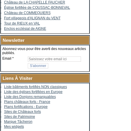
Château de LA CHAPELLE FAUCHER
Église fortifiée de COUSSAC-BONNEVAL
Château de COMMEQUIERS
Fort villageois d'ALIGNAN du VENT
Tour de RIEUX en VAL
Enclos ecclésial de AIGNE
Newsletter
Abonnez-vous pour être averti des nouveaux articles
publiés.
Email
Liens À Visiter
Liste bâtiments fortifiés NON classiques
Liste des églises fortifiées en Europe
Liste des Donjons remarquables
Plans châteaux forts - France
Plans fortifications - Europe
Sites de Châteaux forts
Sites de Patrimoine
Marque Tâcheron
Mes widgets