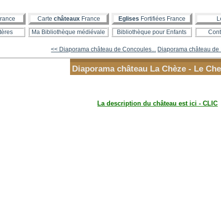
rance
Carte
châteaux
France
Eglises
Fortifiées France
L
tères
Ma Bibliothèque médiévale
Bibliothèque pour Enfants
Cont
<< Diaporama château de Concoules...
Diaporama château de R
Diaporama château La Chèze - Le Che
La description du château est ici - CLIC