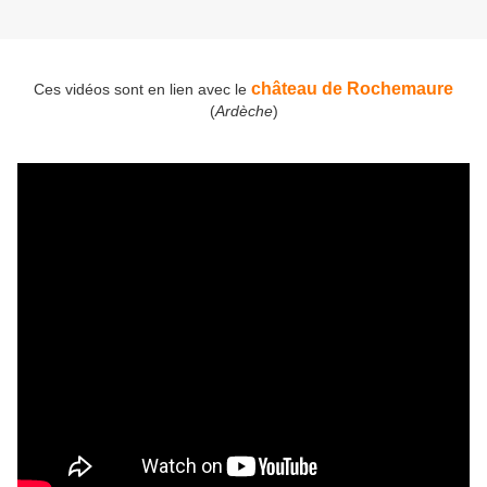
château de Rochemaure
Ces vidéos sont en lien avec le
(
Ardèche
)