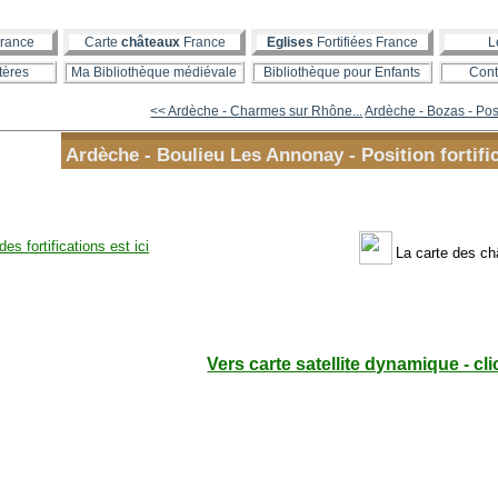
rance
Carte
châteaux
France
Eglises
Fortifiées France
L
tères
Ma Bibliothèque médiévale
Bibliothèque pour Enfants
Cont
<< Ardèche - Charmes sur Rhône...
Ardèche - Bozas - Posi
Ardèche - Boulieu Les Annonay - Position fortific
des fortifications est ici
La carte des ch
Vers carte satellite dynamique - cli