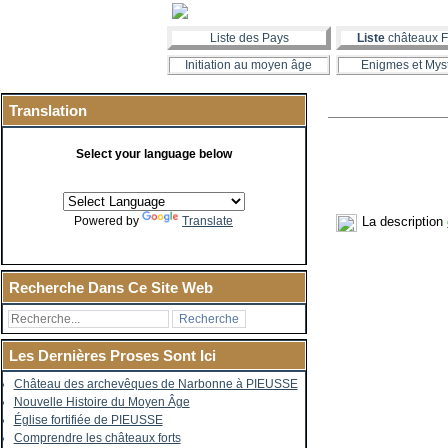
Liste des Pays
Liste
châteaux F
Initiation au moyen âge
Enigmes et Mys
Translation
Select your language below
La description
Powered by
Translate
Recherche Dans Ce Site Web
Les Dernières Proses Sont Ici
Château des archevêques de Narbonne à PIEUSSE
Nouvelle Histoire du Moyen Âge
Église fortifiée de PIEUSSE
Comprendre les châteaux forts