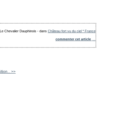
: Le Chevalier Dauphinois
-
dans
Château fort vu du ciel * France
commenter cet article
…
tion... >>