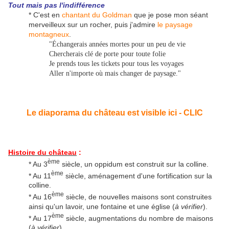
Tout mais pas l'indifférence
* C'est en
chantant du Goldman
que je pose mon séant
merveilleux sur un rocher, puis j'admire
le paysage
montagneux
.
"Échangerais années mortes pour un peu de vie
Chercherais clé de porte pour toute folie
Je prends tous les tickets pour tous les voyages
Aller n'importe où mais changer de paysage.
"
Le diaporama du château est visible ici - CLIC
Histoire du château
:
ème
* Au 3
siècle, un oppidum est construit sur la colline.
ème
* Au 11
siècle, aménagement d'une fortification sur la
colline.
ème
* Au 16
siècle, de nouvelles maisons sont construites
ainsi qu'un lavoir, une fontaine et une église (
à vérifier
).
ème
* Au 17
siècle, augmentations du nombre de maisons
(
à vérifier
).