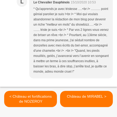
L
Le Chevalier Dauphinois
15/10/2020 10:53
* Qu'apprends je avec tristesse .....<br /> ............ point
génial parolier je suis !<br /> * Moi qui voulais
abandonner la rédaction de mon blog pour devenir
un riche "metteur en mots" du showbizz......<br />
........ triste je suis.<br /> * Par vos 2 lignes vous venez
de briser un rêve.<br /> * Pourtant, au 13ème siècle,
dans ma prime jeunesse, j'ai séduit nombre de
donzelles avec mes écrits du bel-amor, accompagné
d'une chamelie.<br /> .<br /> "Quand, les pieds
mouillés, gelés, j’avancerai vers l’avenir en songeant
à mettre un terme à ces souffrances inutiles, à
baisser les bras, à dire stop, j’arrête tout, je quitte ce
monde, adieu monde cruel !"
< Château et fortifications
Château de MIRABEL >
de NOZEROY