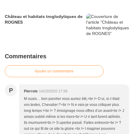
Château et habitats troglodytiques de
ROGNES
Commentaires
Ajouter un commentaire
P
Pierrote
14/10/2020 17:56
M ouais… bon parolier vous auriez été,<br /> O ui, si c’était
vos textes, Chevalier !*<br /> N e vais-je vous critiquer plus
long temps !<br /> T émoignage nous offrez d’un avant<br /> J
amais oublié même si les murs<br /> U n tant furent abîmés.
Ils murmurent<br /> S uperbe passé. Faites entrevoir<br /> T
out ce qui fit de ce site la gloire.<br /> I maginer pouvons