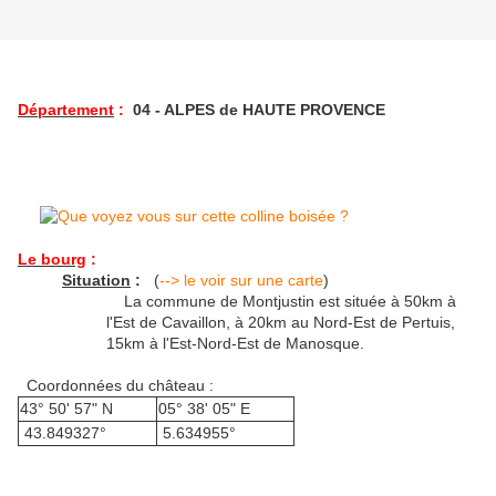
Département
:
04 - ALPES de HAUTE PROVENCE
Le bourg
:
Situation
:
(
--> le voir sur une carte
)
La commune de Montjustin est située à 50km à
l'Est de Cavaillon, à 20km au Nord-Est de Pertuis,
15km à l'Est-Nord-Est de Manosque.
Coordonnées du château :
43° 50' 57" N
05° 38' 05" E
43.849327°
5.634955°