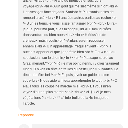
ancien village<br /> N anti de moult défenses. Lors,
voyage<br /> <br /> A un goût qui me siet même si n’ont <br />
L es vestiges âme de jadis. Sont<br /> P uissants restes de
rempart arasé ;<br /> E t ancrées autres parties au rocher.<br
/> S ur les tours, je vous laisse fantasmer !<br /> <br /> D irai-
je que, pour ma part, elles m’ont plu,<br /> E mmitouflées
dans verdure ou bien nues.<br /> <br /> H érissées de
créneaux, mâchicoulis<br /> A ntan, surent repousser
ennemis.<br /> U n appareillage irrégulier vient « <br /> T
ouche » apporter et que j’apprécie bien.<br /> E st « clou du
spectacle », sur le chemin,<br /> <br /> P assage secret au
Graal menant.**<br /> R i je n’ai point, nenni, j’y crois vraiment
!<br /> O n voit en rêve entrailles du castel,<br /> V ivantes. Le
décor dut être bel !<br /> E t puis, avoir un guide comme
vous<br /> N ous aide à mieux appréhender le tout…<br /> C
ela, à tous les coups ne marche mie !<br /> E t vous m’en
voyez d’autant plus marrie.<br /> <br /> * cf. § « Ai-je mes
végétations ? ».<br /> ** cf. info-bulle de la 4e image de
l’article.
Répondre