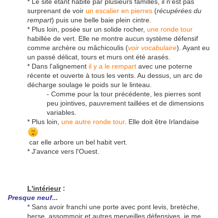
* Le site étant habité par plusieurs familles, il n'est pas
surprenant de voir
un escalier en pierres
(
récupérées du
rempart
) puis une belle baie plein cintre.
* Plus loin, posée sur un solide rocher,
une ronde tour
habillée de vert. Elle ne montre aucun système défensif
comme archère ou mâchicoulis (
voir vocabulaire
). Ayant eu
un passé délicat, tours et murs ont été arasés.
* Dans l'alignement
il y a le rempart
avec une poterne
récente et ouverte à tous les vents. Au dessus, un arc de
décharge soulage le poids sur le linteau.
- Comme pour la tour précédente, les pierres sont
peu jointives, pauvrement taillées et de dimensions
variables.
* Plus loin,
une autre ronde tour
. Elle doit être Irlandaise
car elle arbore un bel habit vert.
* J'avance vers l'Ouest.
L'intérieur
:
Presque neuf...
* Sans avoir franchi une porte avec pont levis, bretèche,
herse, assommoir et autres merveilles défensives, je me