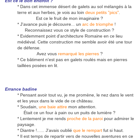
Est ce le bon endroit ?
* Dans cet immense désert de galets au sol mélangés à la
terre et aux herbes, je vois au loin
deux petits "pics"
.
Est ce le fruit de mon imaginaire ?
* J'avance puis je découvre... un
arc de triomphe
!
Reconnaissez vous ce style de construction ?
* Evidemment point d'architecture Romaine en ce lieu
médiéval. Cette construction me semble avoir été une tour
de défense.
Avez vous
remarqué les pierres
?
* Ce bâtiment n'est pas en galets roulés mais en pierres
taillées posées en lit.
Errance badine
* Pensant avoir tout vu, je me promène, le nez dans le vent
et les yeux dans le vide de ce château.
* Soudain,
une baie attire
mon attention.
Était ce un four à pain ou un puits de lumière ?
* Lentement je me rends
proche de la paroi
pour admirer le
paysage.
* Diantre !...... J'avais oublié
que le rempart
fut si haut.
* Il est temps de repartir vers de nouvelles aventures en ce