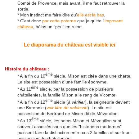
Comté de Provence, mais avant, il me faut retrouver la
sortie.
* Mon instinct me faire dire qu'
elle est là bas
.
* C'est donc
par cette poterne
que je quitte l'
imposant
château
, hélas un "peu" en ruine.
Le diaporama du château est visible ici
Histoire du château
:
ème
* A la fin du 10
siècle, Mison est citée dans une charte.
Le site est possession d'une famille éponyme.
ème
* Au 11
siècle, par la possession de plusieurs
châtellenies, la famille Mison a le rang de Vicomte.
ème
* A la fin du 12
siècle (
à vérifier
), la seigneurie devient
une Baronnie (
voir titre de noblesse
). Le site est
possession de Bertrand de Mison dit de Mévouillon.
ème
* Au 13
siècle, les noms Mison et Mévouillon sont
souvent associés sans que les "historiens modernes"
puissent faire la distinction entre ces 2 familles et sur leur
possession de châtellenies.