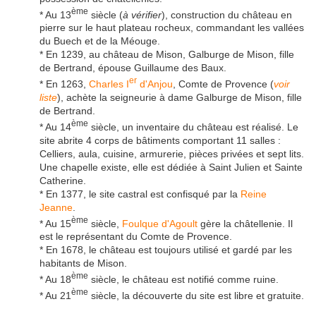
ème
* Au 13
siècle (
à vérifier
), construction du château en
pierre sur le haut plateau rocheux, commandant les vallées
du Buech et de la Méouge.
* En 1239, au château de Mison, Galburge de Mison, fille
de Bertrand, épouse Guillaume des Baux.
er
* En 1263,
Charles I
d'Anjou
, Comte de Provence (
voir
liste
), achète la seigneurie à dame Galburge de Mison, fille
de Bertrand.
ème
* Au 14
siècle, un inventaire du château est réalisé. Le
site abrite 4 corps de bâtiments comportant 11 salles :
Celliers, aula, cuisine, armurerie, pièces privées et sept lits.
Une chapelle existe, elle est dédiée à Saint Julien et Sainte
Catherine.
* En 1377, le site castral est confisqué par la
Reine
Jeanne
.
ème
* Au 15
siècle,
Foulque d'Agoult
gère la châtellenie. Il
est le représentant du Comte de Provence.
* En 1678, le château est toujours utilisé et gardé par les
habitants de Mison.
ème
* Au 18
siècle, le château est notifié comme ruine.
ème
* Au 21
siècle, la découverte du site est libre et gratuite.