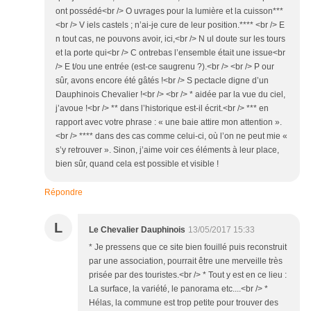
ont possédé<br /> O uvrages pour la lumière et la cuisson***
<br /> V iels castels ; n’ai-je cure de leur position.**** <br /> E
n tout cas, ne pouvons avoir, ici,<br /> N ul doute sur les tours
et la porte qui<br /> C ontrebas l’ensemble était une issue<br
/> E t/ou une entrée (est-ce saugrenu ?).<br /> <br /> P our
sûr, avons encore été gâtés !<br /> S pectacle digne d’un
Dauphinois Chevalier !<br /> <br /> * aidée par la vue du ciel,
j’avoue !<br /> ** dans l’historique est-il écrit.<br /> *** en
rapport avec votre phrase : « une baie attire mon attention ».
<br /> **** dans des cas comme celui-ci, où l’on ne peut mie «
s’y retrouver ». Sinon, j’aime voir ces éléments à leur place,
bien sûr, quand cela est possible et visible !
Répondre
L
Le Chevalier Dauphinois
13/05/2017 15:33
* Je pressens que ce site bien fouillé puis reconstruit
par une association, pourrait être une merveille très
prisée par des touristes.<br /> * Tout y est en ce lieu :
La surface, la variété, le panorama etc....<br /> *
Hélas, la commune est trop petite pour trouver des