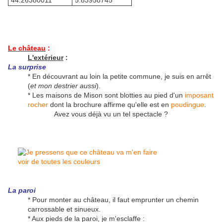
44.26380011°
5.83958745°
Le château
:
L'extérieur
:
La surprise
* En découvrant au loin la petite commune, je suis en arrêt
(
et mon destrier aussi
).
* Les maisons de Mison sont blotties au pied d'un
imposant
rocher
dont la brochure affirme qu'elle est en
poudingue
.
Avez vous déjà vu un tel spectacle ?
La paroi
* Pour monter au château, il faut emprunter un chemin
carrossable et sinueux.
* Aux pieds de la paroi, je m'esclaffe :