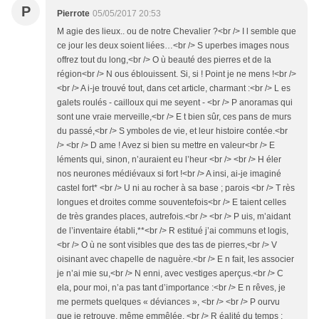
P
Pierrote
05/05/2017 20:53
M agie des lieux.. ou de notre Chevalier ?<br /> I l semble que
ce jour les deux soient liées…<br /> S uperbes images nous
offrez tout du long,<br /> O ù beauté des pierres et de la
région<br /> N ous éblouissent. Si, si ! Point je ne mens !<br />
<br /> A i-je trouvé tout, dans cet article, charmant :<br /> L es
galets roulés - cailloux qui me seyent - <br /> P anoramas qui
sont une vraie merveille,<br /> E t bien sûr, ces pans de murs
du passé,<br /> S ymboles de vie, et leur histoire contée.<br
/> <br /> D ame ! Avez si bien su mettre en valeur<br /> E
léments qui, sinon, n’auraient eu l’heur <br /> <br /> H éler
nos neurones médiévaux si fort !<br /> A insi, ai-je imaginé
castel fort* <br /> U ni au rocher à sa base ; parois <br /> T rès
longues et droites comme souventefois<br /> E taient celles
de très grandes places, autrefois.<br /> <br /> P uis, m’aidant
de l’inventaire établi,**<br /> R estitué j’ai communs et logis,
<br /> O ù ne sont visibles que des tas de pierres,<br /> V
oisinant avec chapelle de naguère.<br /> E n fait, les associer
je n’ai mie su,<br /> N enni, avec vestiges aperçus.<br /> C
ela, pour moi, n’a pas tant d’importance :<br /> E n rêves, je
me permets quelques « déviances », <br /> <br /> P ourvu
que je retrouve, même emmêlée, <br /> R éalité du temps :