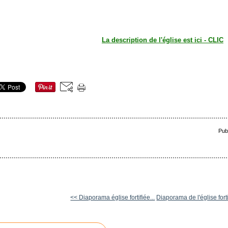
La description de l'église est ici - CLIC
Pub
<< Diaporama église fortifiée...
Diaporama de l'église forti