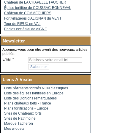
Château de LA CHAPELLE FAUCHER
Église fortifiée de COUSSAC-BONNEVAL
Château de COMMEQUIERS
Fort villageois d'ALIGNAN du VENT
Tour de RIEUX en VAL
Enclos ecclésial de AIGNE
Newsletter
Abonnez-vous pour être averti des nouveaux articles
publiés.
Email
Liens À Visiter
Liste bâtiments fortifiés NON classiques
Liste des églises fortifiées en Europe
Liste des Donjons remarquables
Plans châteaux forts - France
Plans fortifications - Europe
Sites de Châteaux forts
Sites de Patrimoine
Marque Tâcheron
Mes widgets