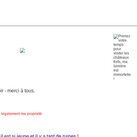
 - merci à tous.
nt légalement ma propriété.
t si jeune et il y a tant de ruines !