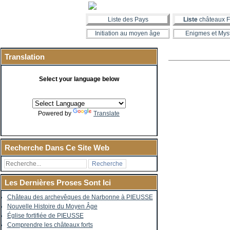
Liste des Pays
Liste
châteaux F
Initiation au moyen âge
Enigmes et Mys
Translation
Select your language below
Powered by
Translate
Recherche Dans Ce Site Web
Les Dernières Proses Sont Ici
Château des archevêques de Narbonne à PIEUSSE
Nouvelle Histoire du Moyen Âge
Église fortifiée de PIEUSSE
Comprendre les châteaux forts