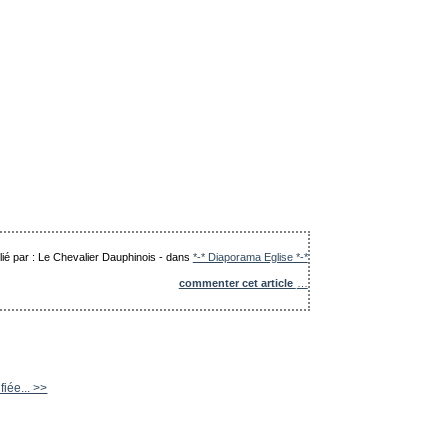
lié par : Le Chevalier Dauphinois
-
dans
*-* Diaporama Eglise *-*
commenter cet article
…
fiée... >>