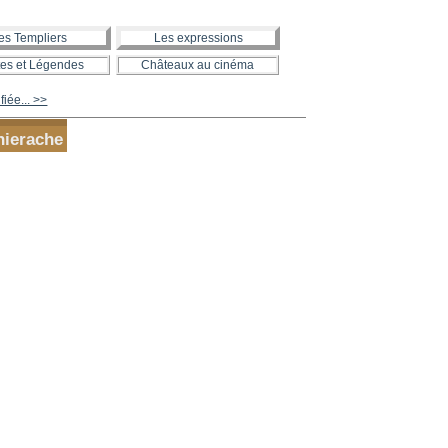
es Templiers
Les expressions
es et Légendes
Châteaux au cinéma
fiée... >>
hierache