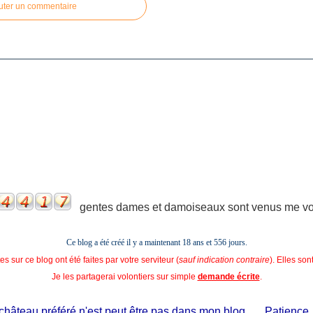
uter un commentaire
gentes dames et damoiseaux sont venus me voir
Ce blog a été créé il y a maintenant 18 ans et
556 jours.
s sur ce blog ont été faites par votre serviteur (
sauf indication contraire
). Elles so
Je les partagerai volontiers sur simple
demande écrite
.
âteau préféré n'est peut être pas dans mon blog...... Patience, il es