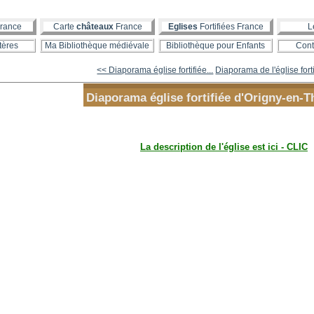
rance
Carte
châteaux
France
Eglises
Fortifiées France
L
tères
Ma Bibliothèque médiévale
Bibliothèque pour Enfants
Cont
<< Diaporama église fortifiée...
Diaporama de l'église forti
Diaporama église fortifiée d'Origny-en-T
La description de l'église est ici - CLIC