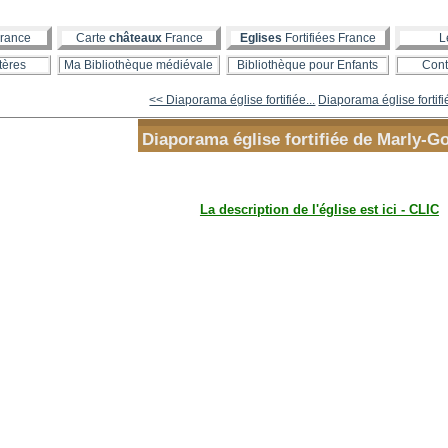
rance
Carte
châteaux
France
Eglises
Fortifiées France
L
tères
Ma Bibliothèque médiévale
Bibliothèque pour Enfants
Cont
<< Diaporama église fortifiée...
Diaporama église fortifi
Diaporama église fortifiée de Marly-
La description de l'église est ici - CLIC