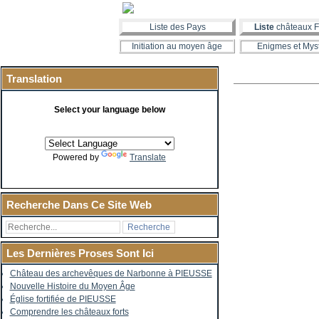
Liste des Pays
Liste
châteaux F
Initiation au moyen âge
Enigmes et Mys
Translation
Select your language below
Powered by
Translate
Recherche Dans Ce Site Web
Les Dernières Proses Sont Ici
Château des archevêques de Narbonne à PIEUSSE
Nouvelle Histoire du Moyen Âge
Église fortifiée de PIEUSSE
Comprendre les châteaux forts