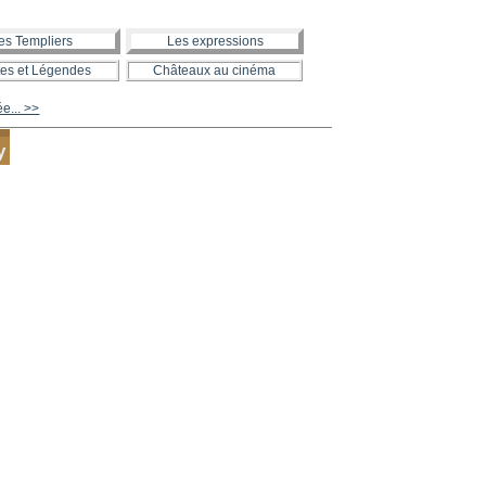
es Templiers
Les expressions
es et Légendes
Châteaux au cinéma
ée... >>
y