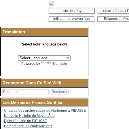
Liste des Pays
Liste
châteaux F
Initiation au moyen âge
Enigmes et Mys
Translation
Select your language below
Powered by
Translate
Recherche Dans Ce Site Web
Les Dernières Proses Sont Ici
Château des archevêques de Narbonne à PIEUSSE
Nouvelle Histoire du Moyen Âge
Église fortifiée de PIEUSSE
Comprendre les châteaux forts