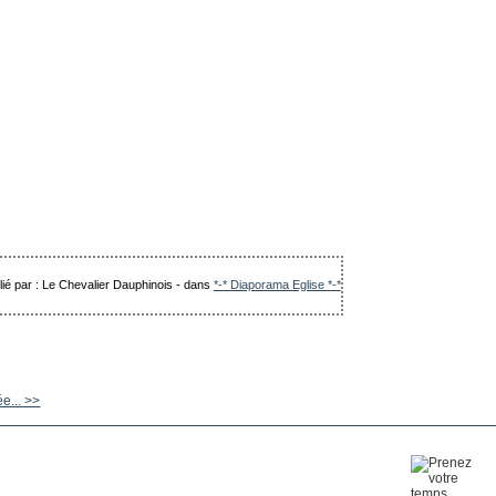
lié par : Le Chevalier Dauphinois
-
dans
*-* Diaporama Eglise *-*
ée... >>