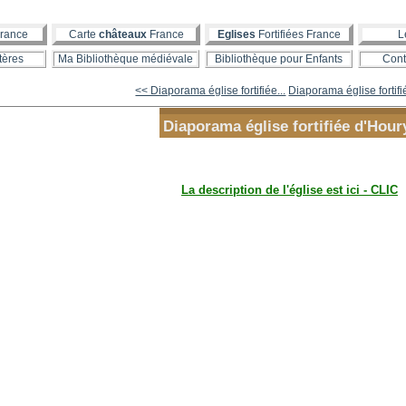
rance
Carte
châteaux
France
Eglises
Fortifiées France
L
tères
Ma Bibliothèque médiévale
Bibliothèque pour Enfants
Cont
<< Diaporama église fortifiée...
Diaporama église fortifi
Diaporama église fortifiée d'Hour
La description de l'église est ici - CLIC