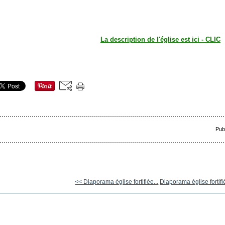
La description de l'église est ici - CLIC
Pub
<< Diaporama église fortifiée...
Diaporama église fortifi