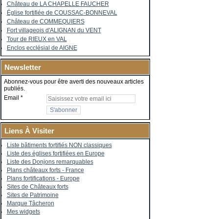
Château de LA CHAPELLE FAUCHER
Église fortifiée de COUSSAC-BONNEVAL
Château de COMMEQUIERS
Fort villageois d'ALIGNAN du VENT
Tour de RIEUX en VAL
Enclos ecclésial de AIGNE
Newsletter
Abonnez-vous pour être averti des nouveaux articles
publiés.
Email
Liens À Visiter
Liste bâtiments fortifiés NON classiques
Liste des églises fortifiées en Europe
Liste des Donjons remarquables
Plans châteaux forts - France
Plans fortifications - Europe
Sites de Châteaux forts
Sites de Patrimoine
Marque Tâcheron
Mes widgets