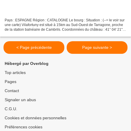
Pays : ESPAGNE Région : CATALOGNE Le bourg : Situation : (--> le voir sur
une carte) Vilafortuny est situé à 15km au Sud-Ouest de Tarragone, proche
de la station balnéaire de Cambrils. Coordonnées du château : 41° 04' 21" N
01° 05' 47" E 41.072513° 1.096476°...
< Page précédente
Page suivante >
Hébergé par Overblog
Top articles
Pages
Contact
Signaler un abus
C.G.U.
Cookies et données personnelles
Préférences cookies