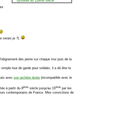
ses
.
e serais je ?
).
e l'alignement des pierre sur chaque mur puis de la
imple tour de garde pour soldats, il a dû être la
mais avec
son archère droite
(
incompatible avec le
ème
ème
itée à partir du 8
siècle jusqu'au 15
par les
leurs contemporains de France. Mes convictions de