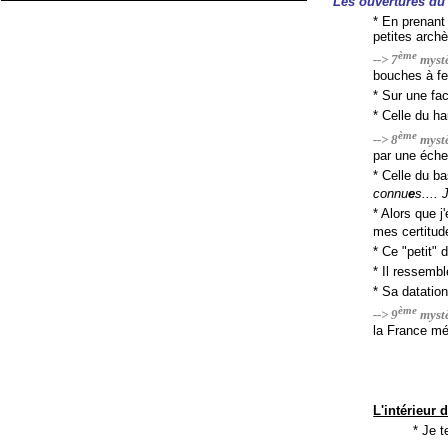
Les ouvertures du
* En prenan
petites archè
ème
--> 7
mystè
bouches à fe
* Sur une fac
* Celle du h
ème
--> 8
mystè
par une éche
* Celle du ba
connu
e
s.... 
* Alors que j
mes certitu
* Ce "petit" 
* Il ressemb
* Sa datatio
ème
--> 9
mystè
la France mé
L'intérieur
* Je t