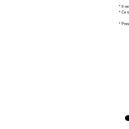
* Il n
* Ce 
* Pres