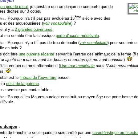
 donjon
t
un peu de recul
, je constate que ce donjon ne comporte que de
res droites sur 3 cotés.
ème
re :
Pourquoi n'a t il pas pas évolué au 15
siècle avec des
u et des arquebusières (
voir vocabulaire
) ?
e, il y a
2 grandes ouvertures
.
aut me semble être la classique
porte d'accès médiévale
.
re :
Pourquoi n'y a t il pas de trou de boulin (
voir vocabulaire
) pour soutenir u
lle en bois ?
s doit être
une ouverte récente
servant à l'entrée des animaux de la ferme (
Il
J'ai ajouté un
e
car ce sont les bouses et crottes qui me sont connu
e
s
).
'étais certain de mes affirmations (
Une tour médiévale
dans l'Aude ressemblait 
des.
détail est le
linteau de l'ouverture
basse.
le à
celui de la poterne
.
n ne semble pas contestable.
re :
Pourquoi les Maures auraient construit au moyen âge une porte basse da
diévale.
 du donjon
:
ente de franchir le seuil quand je suis arrêté par une
caractéristique architectu