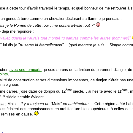
nce a cette tour d'avoir traversé le temps, et quel bonheur de me retrouver à 
 un genou à terre comme un chevalier déclarant sa flamme je pensais :
ais je le Roméo de cette tour , me donnera-t-elle tout ?"
ne déjà me répondre :
evalier, quand je t'aurais tout montré tu partiras comme les autres (hommes)"
n
" lui dis je "
tu seras là éternellement
"... (
quel menteur je suis... Simple homm
iction
avec ses remparts
, je suis surpris de la finition du parement d'angle, d
oints
.
lité de construction et ses dimensions imposantes, ce donjon n'était pas une s
un seigneur.
ème
ème
rme carrée, j'ose dater ce donjon du 12
siècle. J'ai hésité avec le 11
, 
ème
siècle semble évident.
re :
Mais...
Il y a toujours un "
Mais
" en architecture
.... Cette région a été hab
possédaient des connaissances en architecture bien supérieures à celles de 
t remises en cause.