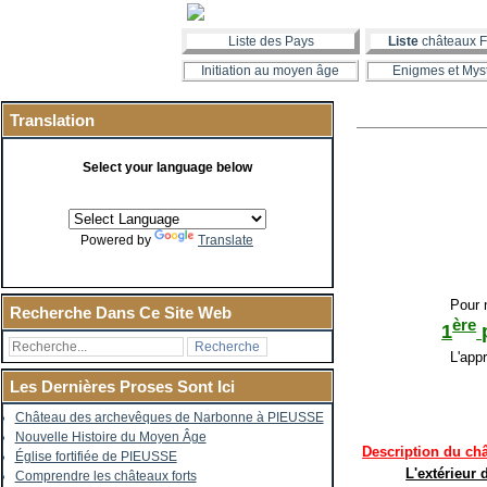
Liste des Pays
Liste
châteaux F
Initiation au moyen âge
Enigmes et Mys
Translation
Select your language below
Powered by
Translate
Pour m
Recherche Dans Ce Site Web
ère
1
p
L'appro
Les Dernières Proses Sont Ici
Château des archevêques de Narbonne à PIEUSSE
Nouvelle Histoire du Moyen Âge
Description du ch
Église fortifiée de PIEUSSE
L'extérieur
Comprendre les châteaux forts