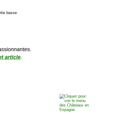
rtie basse.
passionnantes.
t article
.