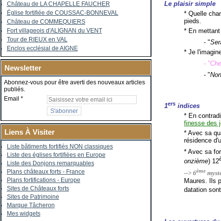
Le plaisir simple
Château de LA CHAPELLE FAUCHER
Église fortifiée de COUSSAC-BONNEVAL
* Quelle cha
pieds.
Château de COMMEQUIERS
* En mettant
Fort villageois d'ALIGNAN du VENT
Tour de RIEUX en VAL
- "
Ser
Enclos ecclésial de AIGNE
* Je l'imagi
- "Ch
Newsletter
- "
No
Abonnez-vous pour être averti des nouveaux articles
publiés.
Email
ers
1
indices
* En contrad
finesse des j
Liens À Visiter
* Avec sa qua
résidence d'
Liste bâtiments fortifiés NON classiques
* Avec sa fo
Liste des églises fortifiées en Europe
onzième
) 12
Liste des Donjons remarquables
ème
Plans châteaux forts - France
--> 6
mystè
Plans fortifications - Europe
Maures. Ils 
Sites de Châteaux forts
datation son
Sites de Patrimoine
Marque Tâcheron
Mes widgets