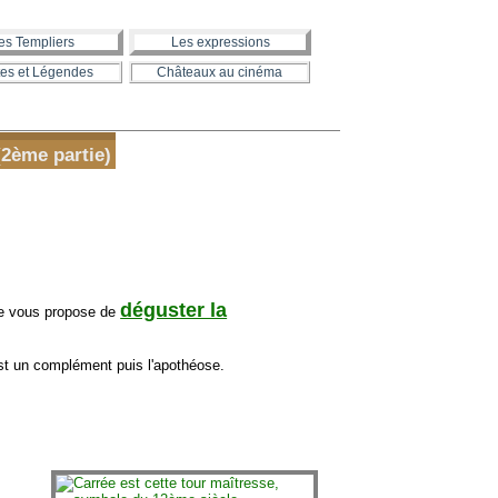
es Templiers
Les expressions
es et Légendes
Châteaux au cinéma
2ème partie)
déguster la
je vous propose de
t un complément puis l'apothéose.