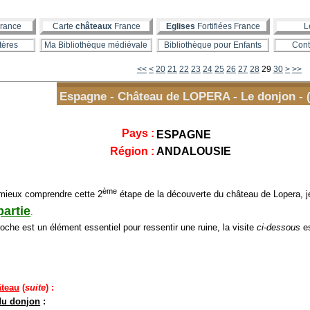
rance
Carte
châteaux
France
Eglises
Fortifiées France
L
tères
Ma Bibliothèque médiévale
Bibliothèque pour Enfants
Cont
10
40
50
<<
<
20
21
22
23
24
25
26
27
28
29
30
>
>>
Espagne - Château de LOPERA - Le donjon - (
Pays :
ESPAGNE
Région :
ANDALOUSIE
ème
ieux comprendre cette 2
étape de la découverte du château de Lopera, 
artie
.
che est un élément essentiel pour ressentir une ruine, la visite
ci-dessous
es
âteau
(
suite
) :
 du donjon
: