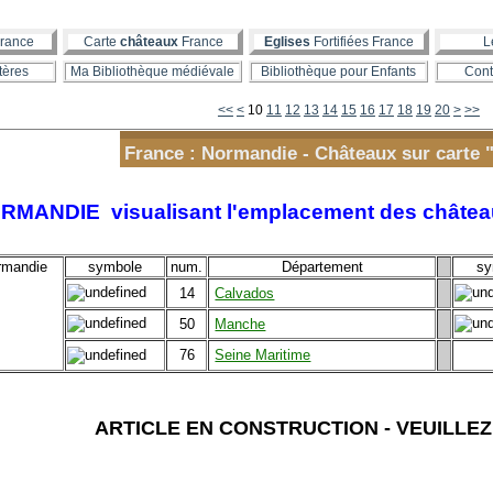
rance
Carte
châteaux
France
Eglises
Fortifiées France
L
tères
Ma Bibliothèque médiévale
Bibliothèque pour Enfants
Cont
30
<<
<
10
11
12
13
14
15
16
17
18
19
20
>
>>
France : Normandie - Châteaux sur carte "
MANDIE visualisant l'emplacement des châteaux 
symbole
num.
Département
sy
14
Calvados
50
Manche
76
Seine Maritime
ARTICLE EN CONSTRUCTION - VEUILLEZ