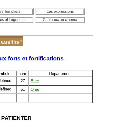
es Templiers
Les expressions
es et Légendes
Châteaux au cinéma
satellite"
forts et fortifications
mbole
num.
Département
27
Eure
61
Orne
 PATIENTER