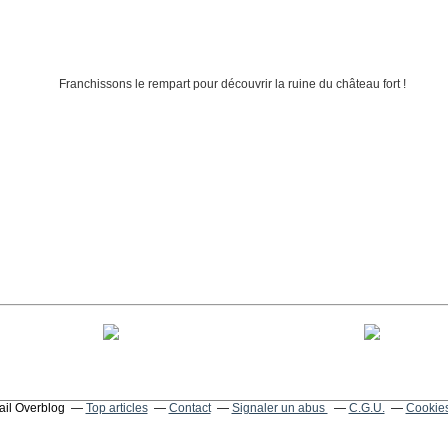
tail Overblog
Top articles
Contact
Signaler un abus
C.G.U.
Cookies