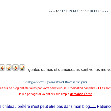
30
<<
<
10
11
12
13
14
15
16
17
18
19
20
>
>>
gentes dames et damoiseaux sont venus me voir
Ce blog a été créé il y a maintenant 18 ans et
556 jours.
s sur ce blog ont été faites par votre serviteur (
sauf indication contraire
). Elles so
Je les partagerai volontiers sur simple
demande écrite
.
château préféré n'est peut être pas dans mon blog...... Patience, il