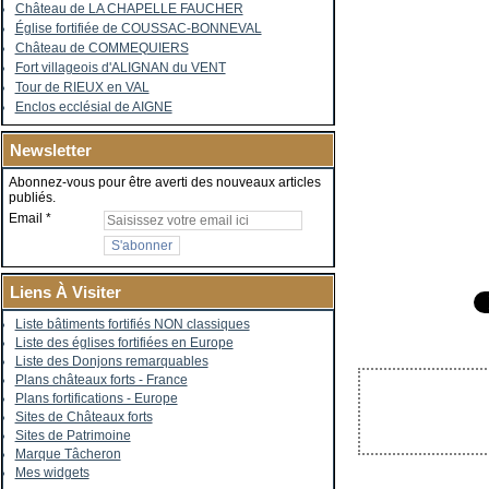
Château de LA CHAPELLE FAUCHER
Église fortifiée de COUSSAC-BONNEVAL
Château de COMMEQUIERS
Fort villageois d'ALIGNAN du VENT
Tour de RIEUX en VAL
Enclos ecclésial de AIGNE
Newsletter
Abonnez-vous pour être averti des nouveaux articles
publiés.
Email
Liens À Visiter
Liste bâtiments fortifiés NON classiques
Liste des églises fortifiées en Europe
Liste des Donjons remarquables
Plans châteaux forts - France
Plans fortifications - Europe
Sites de Châteaux forts
Sites de Patrimoine
Marque Tâcheron
Mes widgets