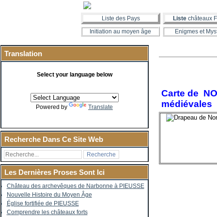
Liste des Pays
Liste
châteaux F
Initiation au moyen âge
Enigmes et Mys
Translation
Select your language below
Carte de NOR
médiévales
Powered by
Translate
Recherche Dans Ce Site Web
Les Dernières Proses Sont Ici
Château des archevêques de Narbonne à PIEUSSE
Nouvelle Histoire du Moyen Âge
Église fortifiée de PIEUSSE
Comprendre les châteaux forts