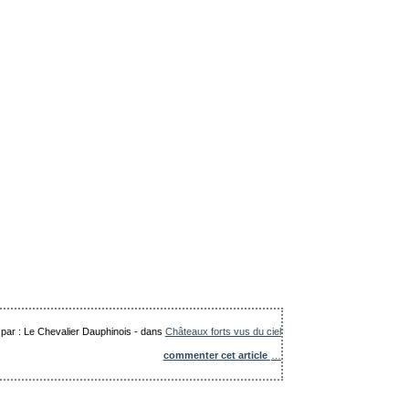
 par : Le Chevalier Dauphinois
-
dans
Châteaux forts vus du ciel
commenter cet article
…