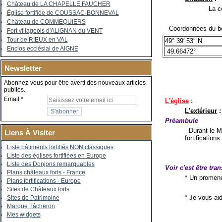
Château de LA CHAPELLE FAUCHER
La co
Église fortifiée de COUSSAC-BONNEVAL
Château de COMMEQUIERS
Coordonnées du bo
Fort villageois d'ALIGNAN du VENT
Tour de RIEUX en VAL
49° 39′ 53″ N
Enclos ecclésial de AIGNE
49.66472°
Newsletter
Abonnez-vous pour être averti des nouveaux articles
publiés.
Email
L'église
:
L'extérieur
:
Préambule
Durant le Mo
Liens À Visiter
fortification
Liste bâtiments fortifiés NON classiques
Liste des églises fortifiées en Europe
Liste des Donjons remarquables
Voir c'est être tra
Plans châteaux forts - France
* Un promene
Plans fortifications - Europe
Sites de Châteaux forts
* Je vous ai
Sites de Patrimoine
Marque Tâcheron
Mes widgets