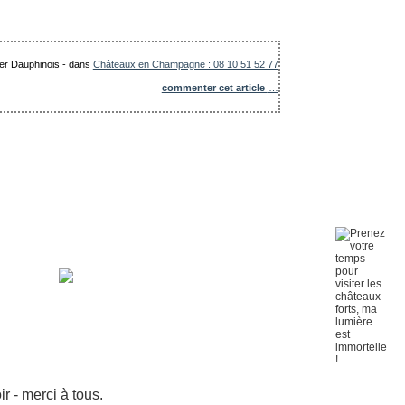
ier Dauphinois
-
dans
Châteaux en Champagne : 08 10 51 52 77
commenter cet article
…
 - merci à tous.