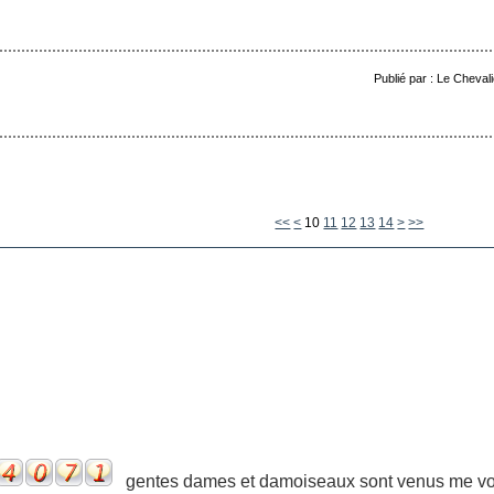
Publié par : Le Cheval
<<
<
10
11
12
13
14
>
>>
gentes dames et damoiseaux sont venus me voir