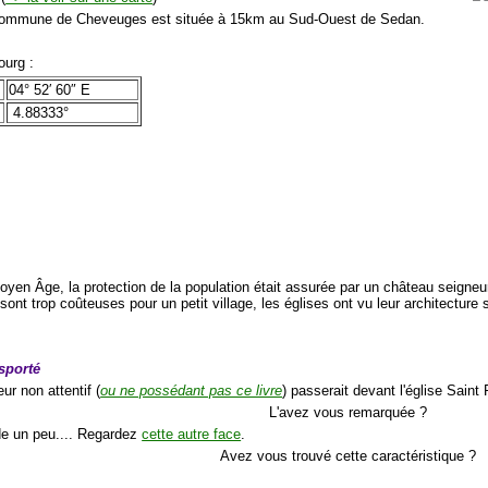
mmune de Cheveuges est située à 15km au Sud-Ouest de Sedan.
urg :
04° 52′ 60″ E
4.88333°
yen Âge, la protection de la population était assurée par un château seigneur
s sont trop coûteuses pour un petit village, les églises ont vu leur architecture
nsporté
ur non attentif (
ou ne possédant pas ce livre
) passerait devant l'église Sain
L'avez vous remarquée ?
de un peu.... Regardez
cette autre face
.
Avez vous trouvé cette caractéristique ?