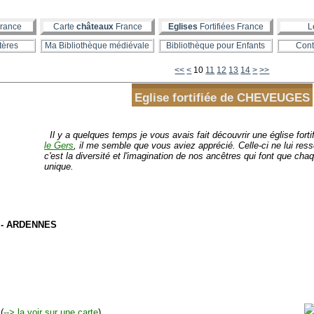
rance
Carte
châteaux
France
Eglises
Fortifiées France
L
tères
Ma Bibliothèque médiévale
Bibliothèque pour Enfants
Cont
<<
<
10
11
12
13
14
>
>>
Eglise fortifiée de CHEVEUGES
Il y a quelques temps je vous avais fait découvrir une église forti
le Gers
, il me semble que vous aviez apprécié. Celle-ci ne lui r
c'est la diversité et l'imagination de nos ancêtres qui font que chaqu
unique.
 - ARDENNES
(
--> la voir sur une carte
)