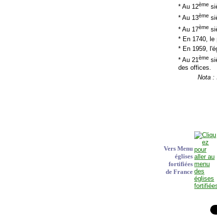
ème
* Au 12
si
ème
* Au 13
siè
ème
* Au 17
siè
* En 1740, le
* En 1959, l'
ème
* Au 21
siè
des offices.
Nota :
Vers Menu
églises
fortifiées
de France