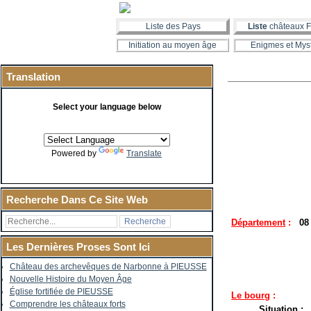
Liste des Pays
Liste
châteaux F
Initiation au moyen âge
Enigmes et Mys
Translation
Select your language below
Powered by
Translate
Recherche Dans Ce Site Web
Département
:
08
Les Dernières Proses Sont Ici
Château des archevêques de Narbonne à PIEUSSE
Nouvelle Histoire du Moyen Âge
Église fortifiée de PIEUSSE
Le bourg
:
Comprendre les châteaux forts
Situation
: