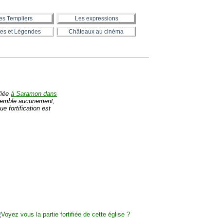
es Templiers
Les expressions
es et Légendes
Châteaux au cinéma
fiée
à Saramon dans
essemble aucunement,
e fortification est