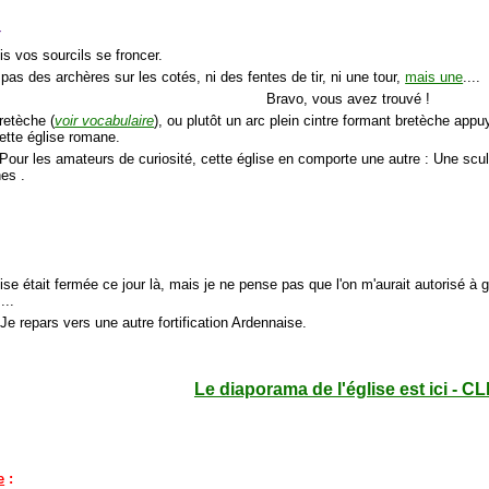
t
is vos sourcils se froncer.
pas des archères sur les cotés, ni des fentes de tir, ni une tour,
mais une
....
Bravo, vous avez trouvé !
retèche (
voir vocabulaire
), ou plutôt un arc plein cintre formant bretèche app
cette église romane.
 Pour les amateurs de curiosité, cette église en comporte une autre : Une scu
es .
lise était fermée ce jour là, mais je ne pense pas que l'on m'aurait autorisé à g
...
..Je repars vers une autre fortification Ardennaise.
Le diaporama de l'église est ici - CL
e
: