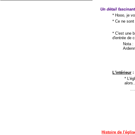
Un détail fascinan
* Hooo, je vo
* Ce ne sont 
* C'est une b
d'entrée de 
Nota :
Ardenn
L'intérieur
:
* L'ég
alors..
..
Histoire de l'églis