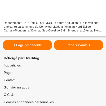
Département : 22 - CÔTES D'ARMOR Le bourg : Situation : (--> le voir sur
une carte) La commune de Corlay est située à 40km au Nord-Est de
Carhaix-Plougers, à 30km au Sud-Ouest de Saint Brieuc et à 15km au Nord
de Mur de Bretagne. Coordonnées du château...
< Page précédente
Page suivante >
Hébergé par Overblog
Top articles
Pages
Contact
Signaler un abus
C.G.U.
Cookies et données personnelles