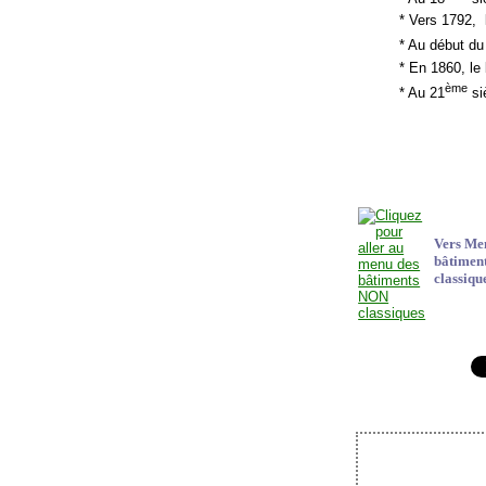
* Vers 1792, l
* Au début du
* En 1860, le 
ème
* Au 21
siè
Vers Me
bâtimen
classiqu