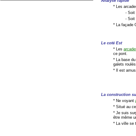
Analyse rapide
* Les arcade
- Soit
- Soit
* La façade 
Le coté Est
* Les
arcade
ce pont.
* La base du 
galets roulés
* Il est amu
La construction su
* Ne voyant
* Situé au ce
* Je suis su
être même u
* La ville s