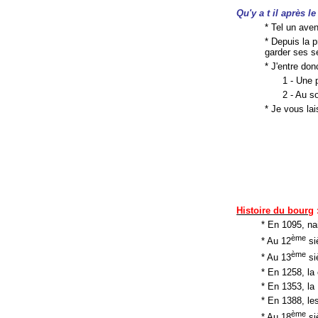
Qu'y a t il après l
* Tel un avent
* Depuis la 
garder ses s
* J'entre don
1 - Une 
2 - Au s
* Je vous lai
Histoire du bourg
* En 1095, n
ème
* Au 12
si
ème
* Au 13
si
* En 1258, la
* En 1353, la
* En 1388, le
ème
* Au 18
si