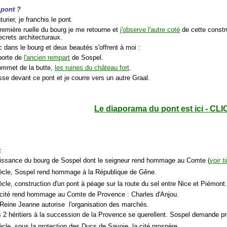
e pont ?
urier, je franchis le pont.
première ruelle du bourg je me retourne et
j'observe l'autre coté
de cette constr
ecrets architecturaux.
c dans le bourg et deux beautés s'offrent à moi :
porte de
l'ancien rempart
de Sospel.
ommet de la butte,
les ruines du château fort
.
sse devant ce pont et je courre vers un autre Graal.
Le diaporama du pont est ici - CLI
:
aissance du bourg de Sospel dont le seigneur rend hommage au Comte (
voir t
ècle, Sospel rend hommage à la République de Gêne.
ècle, construction d'un pont à péage sur la route du sel entre Nice et Piémont
 cité rend hommage au Comte de Provence : Charles d'Anjou.
 Reine Jeanne autorise l'organisation des marchés.
s 2 héritiers à la succession de la Provence se querellent. Sospel demande p
ècle, sous la protection des Ducs de Savoie, la cité prospère.