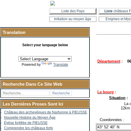
Liste des Pays
Liste
châteaux F
Initiation au moyen âge
Enigmes et Mys
Translation
Select your language below
Département
:
06
Powered by
Translate
Recherche Dans Ce Site Web
Le bourg
:
Situation
:
La co
Les Dernières Proses Sont Ici
12km 
Château des archevêques de Narbonne à PIEUSSE
Nouvelle Histoire du Moyen Âge
Coordonnées :
Église fortifiée de PIEUSSE
43° 52′ 40″ N
Comprendre les châteaux forts