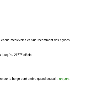
tructions médiévales et plus récemment des églises
ème
s jusqu'au 21
siècle.
ière sur la berge coté ombre quand soudain,
un pont