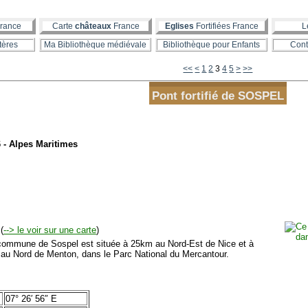
rance
Carte
châteaux
France
Eglises
Fortifiées France
L
tères
Ma Bibliothèque médiévale
Bibliothèque pour Enfants
Cont
<<
<
1
2
3
4
5
>
>>
Pont fortifié de SOSPEL
 - Alpes Maritimes
(
--> le voir sur une carte
)
mmune de Sospel est située à 25km au Nord-Est de Nice et à
au Nord de Menton, dans le Parc National du Mercantour.
07° 26′ 56″ E