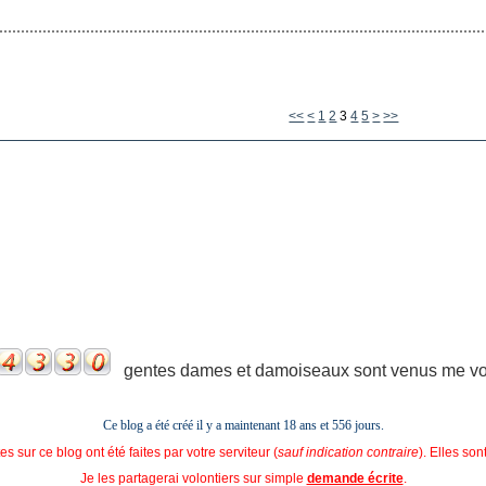
<<
<
1
2
3
4
5
>
>>
gentes dames et damoiseaux sont venus me voir
Ce blog a été créé il y a maintenant 18 ans et
556 jours.
s sur ce blog ont été faites par votre serviteur (
sauf indication contraire
). Elles so
Je les partagerai volontiers sur simple
demande écrite
.