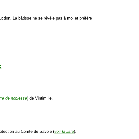
uction. La bâtisse ne se révèle pas à moi et préfère
C
itre de noblesse
) de Vintimille.
.
rotection au Comte de Savoie (
voir la liste
).