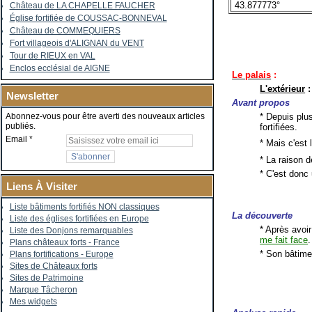
43.877773°
Château de LA CHAPELLE FAUCHER
Église fortifiée de COUSSAC-BONNEVAL
Château de COMMEQUIERS
Fort villageois d'ALIGNAN du VENT
Tour de RIEUX en VAL
Enclos ecclésial de AIGNE
Le palais
:
L'extérieur
:
Newsletter
Avant propos
* Depuis plu
Abonnez-vous pour être averti des nouveaux articles
publiés.
fortifiées.
Email
* Mais c'est 
* La raison d
* C'est donc 
Liens À Visiter
Liste bâtiments fortifiés NON classiques
La découverte
Liste des églises fortifiées en Europe
* Après avoi
Liste des Donjons remarquables
me fait face
.
Plans châteaux forts - France
* Son bâtimen
Plans fortifications - Europe
Sites de Châteaux forts
Sites de Patrimoine
Marque Tâcheron
Mes widgets