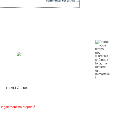
commenter cet article
…
 - merci à tous.
nt légalement ma propriété.