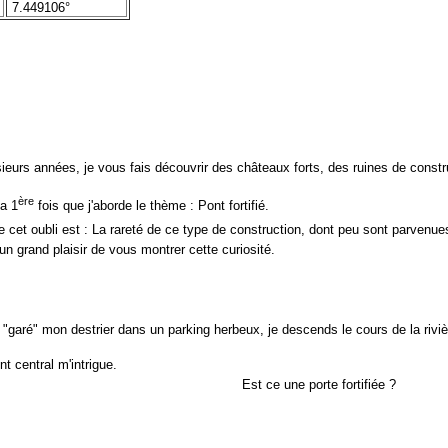
7.449106°
sieurs années, je vous fais découvrir des châteaux forts, des ruines de cons
ère
la 1
fois que j'aborde le thème : Pont fortifié.
e cet oubli est : La rareté de ce type de construction, dont peu sont parvenue
un grand plaisir de vous montrer cette curiosité.
r "garé" mon destrier dans un parking herbeux, je descends le cours de la riv
t central m'intrigue.
Est ce une porte fortifiée ?