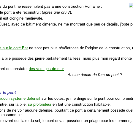
s du pont ne ressemblent pas à une construction Romaine :
 le pont a été reconstruit (
après une cru ?
),
 il est d'origine médiévale.
Ouest, avec ce bâtiment cimenté, ne me montrant que peu de détails, j'opte p
s sur le coté Est
ne sont pas plus révélatrices de l'origine de la construction
la pile possède des pierre parfaitement taillées, mais plus mon regard monte e
.
sant de constater
des vestiges de mur
.
Ancien départ de l'arc du pont ?
r le pont
aucun système défensif
sur les cotés, je me dirige sur le pont pour comprendre
ntre, sur la pile,
sa profondeur
en fait une construction habitable.
rpris de ne voir aucune défense, pourtant ce pont a certainement possédé que
n assommoir.
e trouvant sur l'axe du sel, le pont devait posséder un péage pour les commer