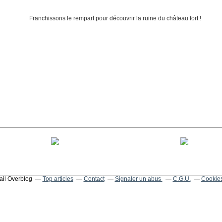
tail Overblog
Top articles
Contact
Signaler un abus
C.G.U.
Cookies