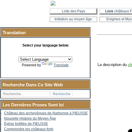
Liste des Pays
Liste
châteaux F
Initiation au moyen âge
Enigmes et Mys
Translation
Select your language below
La description du
ch
Powered by
Translate
Recherche Dans Ce Site Web
Les Dernières Proses Sont Ici
Château des archevêques de Narbonne à PIEUSSE
Nouvelle Histoire du Moyen Âge
Église fortifiée de PIEUSSE
Comprendre les châteaux forts