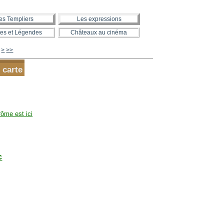
es Templiers
Les expressions
es et Légendes
Châteaux au cinéma
850
860
870
880
890
900
1000
1100
1200
1300
>
>>
 carte
rôme est ici
c