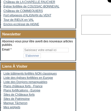
Château de LA CHAPELLE FAUCHER
Église fortifiée de COUSSAC-BONNEVAL
Château de COMMEQUIERS
Fort villageois d'ALIGNAN du VENT
Tour de RIEUX en VAL
Enclos ecclésial de AIGNE
Newsletter
Abonnez-vous pour être averti des nouveaux articles
publiés.
Email
Liens À Visiter
Liste bâtiments fortifiés NON classiques
Liste des églises fortifiées en Europe
Liste des Donjons remarquables
Plans châteaux forts - France
Plans fortifications - Europe
Sites de Châteaux forts
Sites de Patrimoine
Marque Tâcheron
Mes widgets