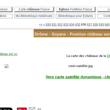
rance
Carte
châteaux
France
Eglises
Fortifiées France
L
tères
Ma Bibliothèque médiévale
Bibliothèque pour Enfants
Cont
800
810
820
<<
<
830
831
832
833
834
835
836
837
838
839
840
Drôme - Soyans - Position château sur
âteau est ici
La carte des châteaux de la
D
Vers carte satellite dynamique - cli