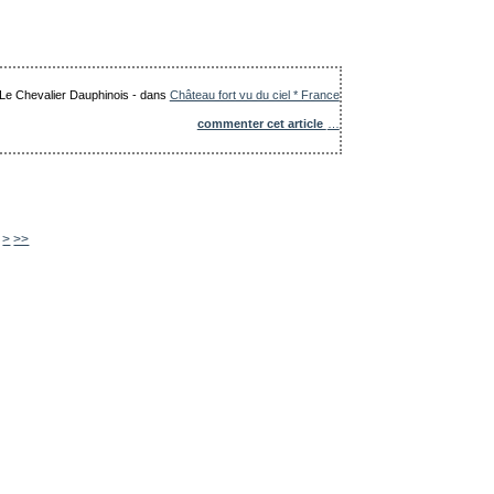
: Le Chevalier Dauphinois
-
dans
Château fort vu du ciel * France
commenter cet article
…
850
860
870
880
890
900
1000
1100
1200
1300
>
>>