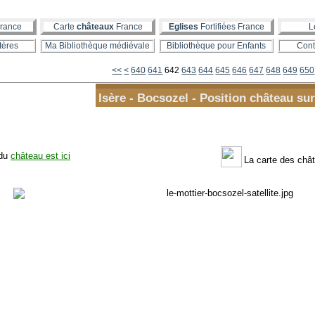
rance
Carte
châteaux
France
Eglises
Fortifiées France
L
tères
Ma Bibliothèque médiévale
Bibliothèque pour Enfants
Cont
600
610
620
630
<<
<
640
641
642
643
644
645
646
647
648
649
650
Isère - Bocsozel - Position château sur
 du
château est ici
La carte des chât