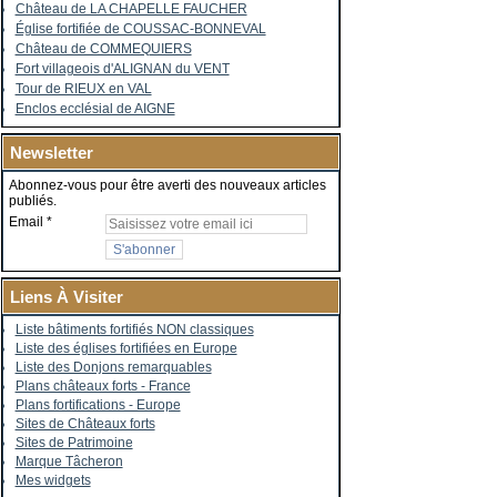
Château de LA CHAPELLE FAUCHER
Église fortifiée de COUSSAC-BONNEVAL
Château de COMMEQUIERS
Fort villageois d'ALIGNAN du VENT
Tour de RIEUX en VAL
Enclos ecclésial de AIGNE
Newsletter
Abonnez-vous pour être averti des nouveaux articles
publiés.
Email
Liens À Visiter
Liste bâtiments fortifiés NON classiques
Liste des églises fortifiées en Europe
Liste des Donjons remarquables
Plans châteaux forts - France
Plans fortifications - Europe
Sites de Châteaux forts
Sites de Patrimoine
Marque Tâcheron
Mes widgets