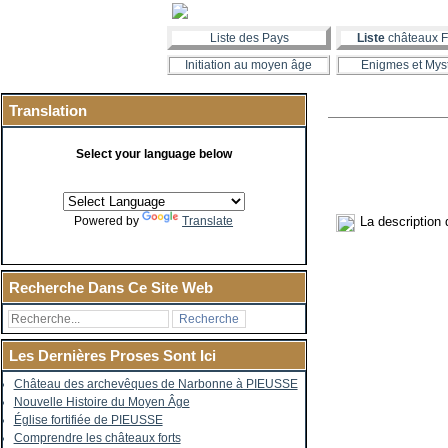
Liste des Pays
Liste
châteaux F
Initiation au moyen âge
Enigmes et Mys
Translation
Select your language below
La description
Powered by
Translate
Recherche Dans Ce Site Web
Les Dernières Proses Sont Ici
Château des archevêques de Narbonne à PIEUSSE
Nouvelle Histoire du Moyen Âge
Église fortifiée de PIEUSSE
Comprendre les châteaux forts