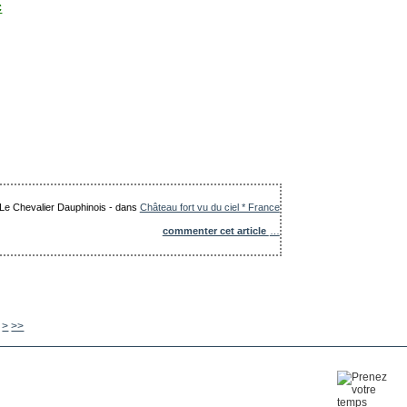
c
: Le Chevalier Dauphinois
-
dans
Château fort vu du ciel * France
commenter cet article
…
660
670
680
690
700
800
900
1000
1100
1200
1300
>
>>