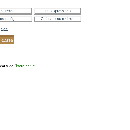
es Templiers
Les expressions
es et Légendes
Châteaux au cinéma
660
670
680
690
700
800
900
1000
1100
1200
1300
>
>>
 carte
eaux de l'
Isère est ici