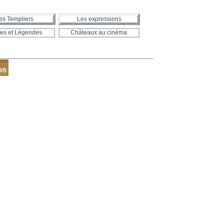
es Templiers
Les expressions
es et Légendes
Châteaux au cinéma
os