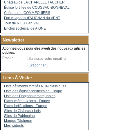
Château de LA CHAPELLE FAUCHER
Église fortifiée de COUSSAC-BONNEVAL
Château de COMMEQUIERS
Fort villageois d'ALIGNAN du VENT
Tour de RIEUX en VAL
Enclos ecclésial de AIGNE
Newsletter
Abonnez-vous pour être averti des nouveaux articles
publiés.
Email
Liens À Visiter
Liste bâtiments fortifiés NON classiques
Liste des églises fortifiées en Europe
Liste des Donjons remarquables
Plans châteaux forts - France
Plans fortifications - Europe
Sites de Châteaux forts
Sites de Patrimoine
Marque Tâcheron
Mes widgets