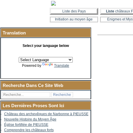
Liste des Pays
Liste
châteaux F
Initiation au moyen âge
Enigmes et Mys
Translation
Select your language below
Powered by
Translate
Recherche Dans Ce Site Web
Les Dernières Proses Sont Ici
Château des archevêques de Narbonne à PIEUSSE
Nouvelle Histoire du Moyen Âge
Église fortifiée de PIEUSSE
Comprendre les châteaux forts