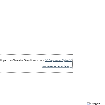
lié par : Le Chevalier Dauphinois
-
dans
*-* Diaporama Eglise *-*
commenter cet article
…