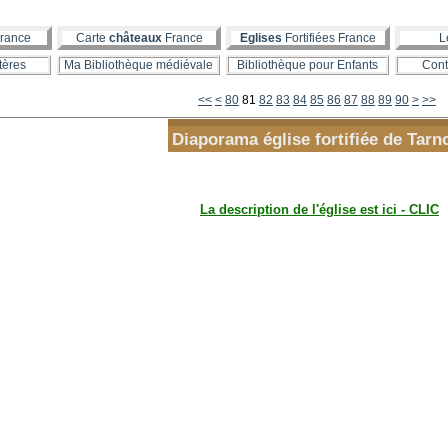
rance
Carte
châteaux
France
Eglises
Fortifiées France
L
tères
Ma Bibliothèque médiévale
Bibliothèque pour Enfants
Cont
10
20
30
40
50
60
70
100
200
300
<<
<
80
81
82
83
84
85
86
87
88
89
90
>
>>
Diaporama église fortifiée de Tarn
La description de l'église est ici - CLIC