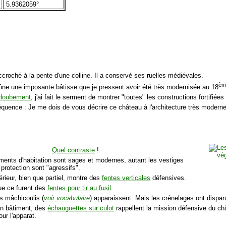
5.9362059°
ccroché à la pente d'une colline. Il a conservé ses ruelles médiévales.
èm
rône une imposante bâtisse que je pressent avoir été très modernisée au 18
doubement
, j'ai fait le serment de montrer "toutes" les constructions fortifié
quence : Je me dois de vous décrire ce château à l'architecture très moderne
Quel contraste
!
iments d'habitation sont sages et modernes, autant les vestiges
 protection sont "agressifs".
érieur, bien que partiel, montre des
fentes verticales
défensives.
ue ce furent des
fentes pour tir au fusil
.
es mâchicoulis (
voir vocabulaire
) apparaissent. Mais les crénelages ont dispar
n bâtiment, des
échauguettes sur culot
rappellent la mission défensive du ch
ur l'apparat.