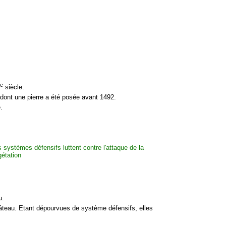
e
siècle.
es dont une pierre a été posée avant 1492.
.
u.
âteau. Etant dépourvues de système défensifs, elles