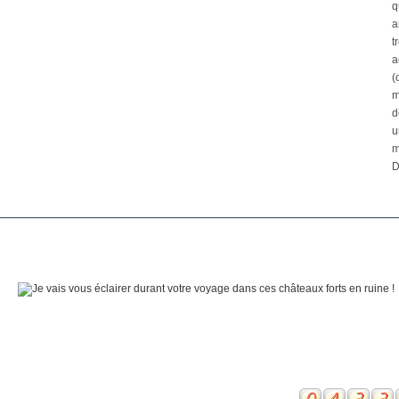
q
a
t
a
(
m
d
u
m
D