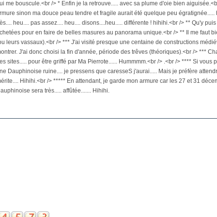
ui me bouscule.<br /> * Enfin je la retrouve..... avec sa plume d'oie bien aiguisée
rmure sinon ma douce peau tendre et fragile aurait été quelque peu égratignée..... h
rès.... heu.... pas assez.... heu.... disons....heu..... différente ! hihihi.<br /> ** Qu'y pu
chetées pour en faire de belles masures au panorama unique.<br /> ** Il me faut bi
ou leurs vassaux).<br /> *** J'ai visité presque une centaine de constructions médiéval
ontrer. J'ai donc choisi la fin d'année, période des trêves (théoriques).<br /> *** C
es sites..... pour être griffé par Ma Pierrote...... Hummmm.<br /> .<br /> **** Si vous 
ne Dauphinoise ruine.... je pressens que caresseS j'aurai..... Mais je préfère attendre
érite.... Hihihi.<br /> ***** En attendant, je garde mon armure car les 27 et 31 dé
auphinoise sera très..... affûtée....... Hihihi.