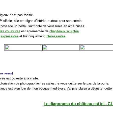
igieux n'est pas fortifié.
me
siècle, elle est digne d'intérêt, surtout pour son entrée.
 possède un portail surmonté de voussures en arcs brisés.
des voussures
est agrémentée de
chapiteaux sculptée
.
t
expressives
et historiquement
intéressantes
.
our vous)
ivée est ouverte à la visite.
utorisation de photographier les salles, je vous quitte sur le pas de la porte.
ance est bien loin de mon époque médiévale, j'ai pris plaisir à déguster cett
Le diaporama du château est ici - C