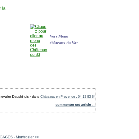
Vers Menu
châteaux du Var
Chevalier Dauphinois
-
dans
Châteaux en Provence : 04 13 83 84
commenter cet article
…
 GAGES - Montrozier >>