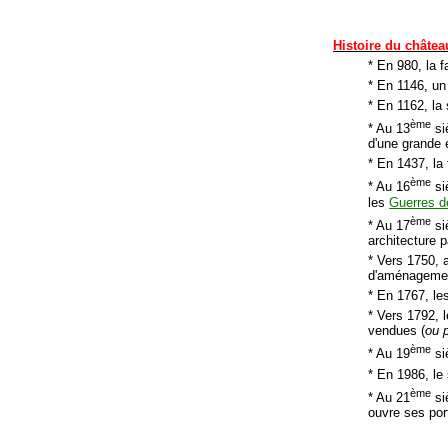
Histoire du châtea
* En 980, la 
* En 1146, un 
* En 1162, la 
ème
* Au 13
siè
d'une grande 
* En 1437, la 
ème
* Au 16
si
les
Guerres d
ème
* Au 17
si
architecture p
* Vers 1750, a
d'aménageme
* En 1767, le
* Vers 1792, 
vendues (
ou p
ème
* Au 19
si
* En 1986, le
ème
* Au 21
siè
ouvre ses por