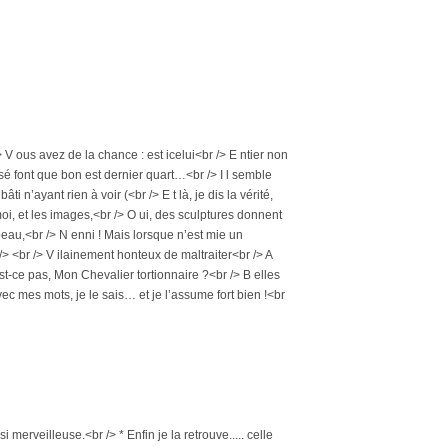
 V ous avez de la chance : est icelui<br /> E ntier non
sé font que bon est dernier quart…<br /> I l semble
 n’ayant rien à voir (<br /> E t là, je dis la vérité,
 moi, et les images,<br /> O ui, des sculptures donnent
 beau,<br /> N enni ! Mais lorsque n’est mie un
/> <br /> V ilainement honteux de maltraiter<br /> A
st-ce pas, Mon Chevalier tortionnaire ?<br /> B elles
avec mes mots, je le sais… et je l’assume fort bien !<br
 si merveilleuse.<br /> * Enfin je la retrouve..... celle