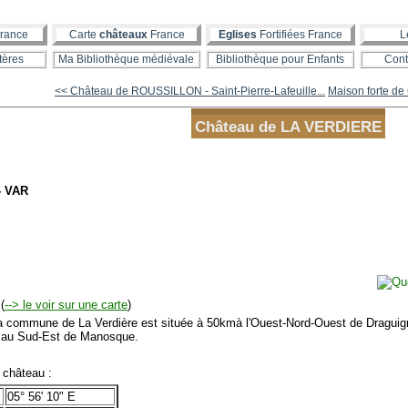
rance
Carte
châteaux
France
Eglises
Fortifiées France
L
tères
Ma Bibliothèque médiévale
Bibliothèque pour Enfants
Cont
<< Château de ROUSSILLON - Saint-Pierre-Lafeuille...
Maison forte de
Château de LA VERDIERE
- VAR
(
--> le voir sur une carte
)
mmune de La Verdière est située à 50kmà l'Ouest-Nord-Ouest de Draguigna
au Sud-Est de Manosque.
hâteau :
05° 56' 10" E