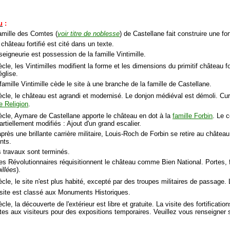
u
:
famille des Comtes (
voir titre de noblesse
) de Castellane fait construire une fo
château fortifié est cité dans un texte.
seigneurie est possession de la famille Vintimille.
cle, les Vintimilles modifient la forme et les dimensions du primitif château for
église.
famille Vintimille cède le site à une branche de la famille de Castellane.
ècle, le château est agrandi et modernisé. Le donjon médiéval est démoli. C
e Religion
.
ècle, Aymare de Castellane apporte le château en dot à la
famille Forbin
. Le c
artiellement modifiés : Ajout d'un grand escalier.
près une brillante carrière militaire, Louis-Roch de Forbin se retire au château
nts.
s travaux sont terminés.
les Révolutionnaires réquisitionnent le château comme Bien National. Portes,
illées
).
ècle, le site n'est plus habité, excepté par des troupes militaires de passage.
 site est classé aux Monuments Historiques.
cle, la découverte de l'extérieur est libre et gratuite. La visite des fortification
tes aux visiteurs pour des expositions temporaires. Veuillez vous renseigner s