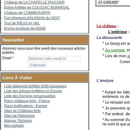
43.6385489°
Château de LA CHAPELLE FAUCHER
Église fortifiée de COUSSAC-BONNEVAL
Château de COMMEQUIERS
Fort villageois d'ALIGNAN du VENT
Tour de RIEUX en VAL
Le château
:
Enclos ecclésial de AIGNE
L'extérieur
:
La découverte
Newsletter
* Le bourg est a
Abonnez-vous pour être averti des nouveaux articles
*
Au sommet
, t
publiés.
* Lors de mon
a
Email
Consé
Liens À Visiter
L'analyse
Liste bâtiments fortifiés NON classiques
Liste des églises fortifiées en Europe
* Autant les bât
Liste des Donjons remarquables
extérieurs ou de
Plans châteaux forts - France
* Le rempart ext
Plans fortifications - Europe
* Je pressens q
Sites de Châteaux forts
* Par endroit, d
Sites de Patrimoine
* Au sommet d'u
Marque Tâcheron
ne sont là que po
Mes widgets