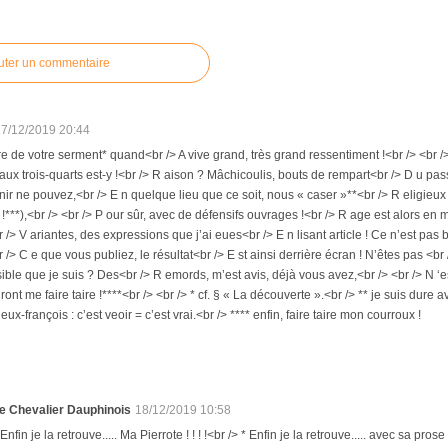
uter un commentaire
17/12/2019 20:44
re de votre serment* quand<br /> A vive grand, très grand ressentiment !<br /> <br />
aux trois-quarts est-y !<br /> R aison ? Mâchicoulis, bouts de rempart<br /> D u pas
ir ne pouvez,<br /> E n quelque lieu que ce soit, nous « caser »**<br /> R eligieux bâti
r !***),<br /> <br /> P our sûr, avec de défensifs ouvrages !<br /> R age est alors en
 /> V ariantes, des expressions que j’ai eues<br /> E n lisant article ! Ce n’est pas
/> C e que vous publiez, le résultat<br /> E st ainsi derrière écran ! N’êtes pas <br 
ible que je suis ? Des<br /> R emords, m’est avis, déjà vous avez,<br /> <br /> N ‘e
ront me faire taire !****<br /> <br /> * cf. § « La découverte ».<br /> ** je suis dure 
ieux-françois : c’est veoir = c’est vrai.<br /> **** enfin, faire taire mon courroux !
e Chevalier Dauphinois
18/12/2019 10:58
 Enfin je la retrouve..... Ma Pierrote ! ! ! !<br /> * Enfin je la retrouve..... avec sa prose