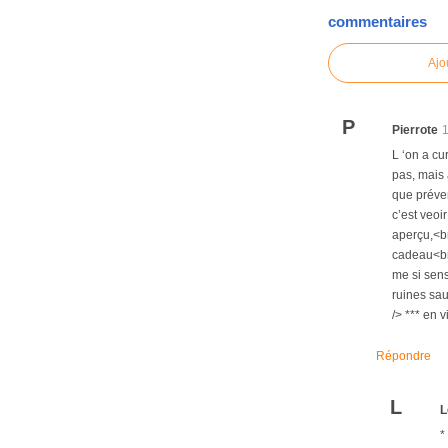
commentaires
Ajo
P
Pierrote
L ‘on a cu
pas, mais 
que préven
c’est veoi
aperçu,<br
cadeau<br 
me si sens
ruines sau
/> *** en v
Répondre
L
L
*