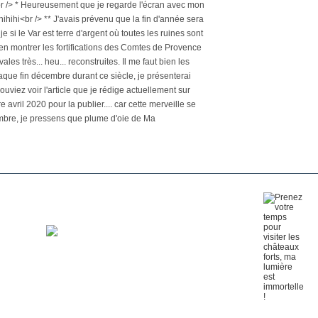
.<br /> * Heureusement que je regarde l'écran avec mon
ihihi<br /> ** J'avais prévenu que la fin d'année sera
is je si le Var est terre d'argent où toutes les ruines sont
en montrer les fortifications des Comtes de Provence
es très... heu... reconstruites. Il me faut bien les
haque fin décembre durant ce siècle, je présenterai
pouviez voir l'article que je rédige actuellement sur
 avril 2020 pour la publier.... car cette merveille se
cembre, je pressens que plume d'oie de Ma