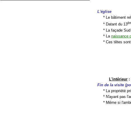
L'église
* Le bâtiment rel
è
* Datant du 13
* La façade Sud
* La
naissance 
* Ces têtes son
L'intérieur
:
Fin de la visite (p
* La propriété pr
* N'ayant pas l'a
* Même si l'ambi