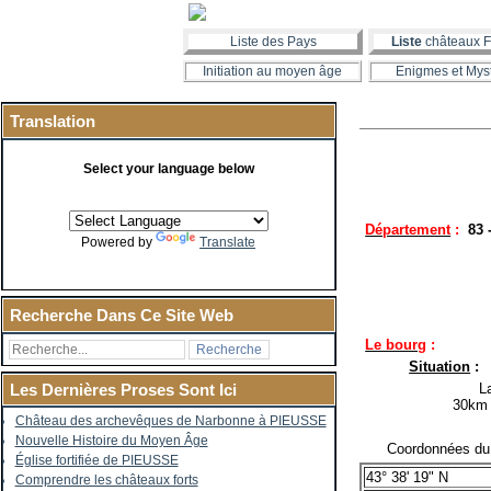
Liste des Pays
Liste
châteaux F
Initiation au moyen âge
Enigmes et Mys
Translation
Select your language below
Département
:
83 
Powered by
Translate
Recherche Dans Ce Site Web
Le bourg
:
Situation
:
La co
Les Dernières Proses Sont Ici
30km 
Château des archevêques de Narbonne à PIEUSSE
Nouvelle Histoire du Moyen Âge
Coordonnées du c
Église fortifiée de PIEUSSE
43° 38' 19" N
Comprendre les châteaux forts