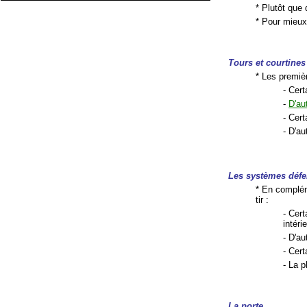
* Plutôt que
* Pour mieu
Tours et courtines
* Les premiè
- Cer
-
D'au
- Cer
- D'a
Les systèmes défe
* En complém
tir :
- Cer
intérie
- D'a
- Cert
- La 
La porte