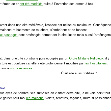
ystèmes de tir
ont été modifiés
suite à l'invention des armes à feu.
ent dans une cité médiévale, l'espace est utilisé au maximum. Conséquenc
 maisons et bâtiments se touchent, s'emboîtent et se fondent.
ux passages
sont aménagés permettant la circulation mais aussi l'aménage
, dans une cité construite puis occupée par un
Ordre Militaire Religieux
, il y
ecture est confuse car elle a été profondément modifiée par
les Hospitaliers
.
stionne
sur la rehausse
.
Était elle aussi fortifiée ?
nue
ous ayez de nombreuses surprises en visitant cette cité, je ne vais point tout
nc garder pour moi
les maisons
, volets, fenêtres, façades, murs si passionnan