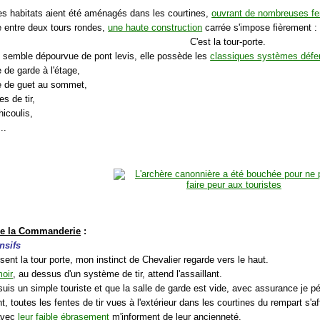
es habitats aient été aménagés dans les courtines,
ouvrant de nombreuses fe
e entre deux tours rondes,
une haute construction
carrée s'impose fièrement :
C'est la tour-porte.
le semble dépourvue de pont levis, elle possède les
classiques systèmes défe
e de garde à l'étage,
le de guet au sommet,
es de tir,
icoulis,
..
 de la Commanderie
:
nsifs
sent la tour porte, mon instinct de Chevalier regarde vers le haut.
oir
, au dessus d'un système de tir, attend l'assaillant.
uis un simple touriste et que la salle de garde est vide, avec assurance je pé
 toutes les fentes de tir vues à l'extérieur dans les courtines du rempart s'aff
 avec
leur faible ébrasement
m'informent de leur ancienneté.