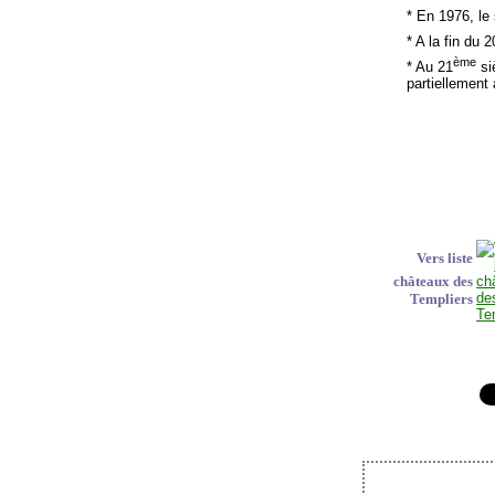
* En 1976, le
* A la fin du 2
ème
* Au 21
siè
partiellement 
Vers liste
châteaux des
Templiers