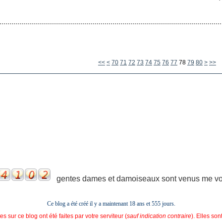
10
20
30
40
50
60
90
100
<<
<
70
71
72
73
74
75
76
77
78
79
80
>
>>
gentes dames et damoiseaux sont venus me voir
Ce blog a été créé il y a maintenant 18 ans et
555 jours.
s sur ce blog ont été faites par votre serviteur (
sauf indication contraire
). Elles so