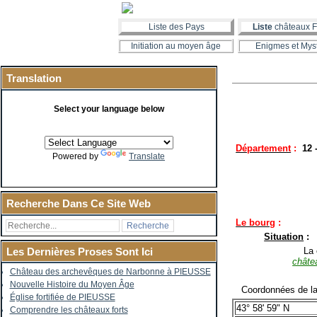
Liste des Pays
Liste
châteaux F
Initiation au moyen âge
Enigmes et Mys
Translation
Select your language below
Département
:
12
Powered by
Translate
Recherche Dans Ce Site Web
Le bourg
:
Situation
:
La co
Les Dernières Proses Sont Ici
châte
Château des archevêques de Narbonne à PIEUSSE
Nouvelle Histoire du Moyen Âge
Coordonnées de la
Église fortifiée de PIEUSSE
43° 58' 59" N
Comprendre les châteaux forts