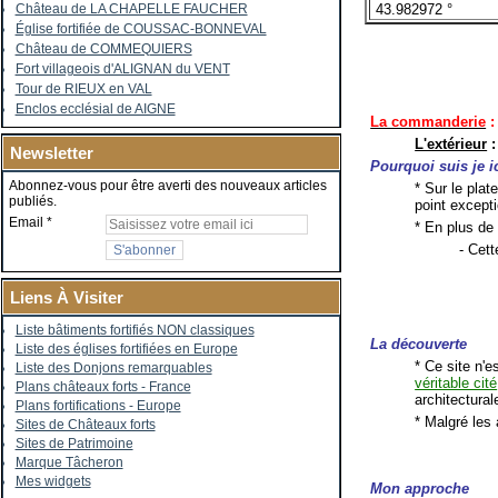
43.982972 °
Château de LA CHAPELLE FAUCHER
Église fortifiée de COUSSAC-BONNEVAL
Château de COMMEQUIERS
Fort villageois d'ALIGNAN du VENT
Tour de RIEUX en VAL
Enclos ecclésial de AIGNE
La commanderie
:
L'extérieur
:
Newsletter
Pourquoi suis je i
Abonnez-vous pour être averti des nouveaux articles
* Sur le plat
publiés.
point excepti
Email
* En plus de 
- Cett
Liens À Visiter
Liste bâtiments fortifiés NON classiques
La découverte
Liste des églises fortifiées en Europe
* Ce site n'
Liste des Donjons remarquables
véritable cité
Plans châteaux forts - France
architectural
Plans fortifications - Europe
* Malgré les
Sites de Châteaux forts
Sites de Patrimoine
Marque Tâcheron
Mes widgets
Mon approche