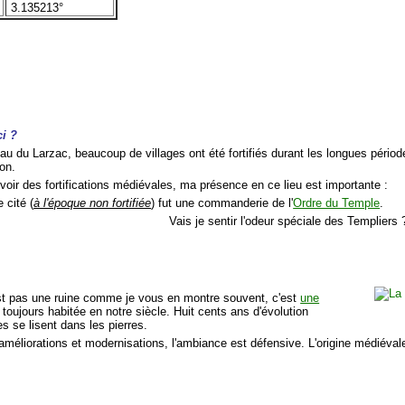
3.135213°
ci ?
eau du Larzac, beaucoup de villages ont été fortifiés durant les longues périod
on.
voir des fortifications médiévales, ma présence en ce lieu est importante :
e cité (
à l'époque non fortifiée
) fut une commanderie de l'
Ordre du Temple
.
Vais je sentir l'odeur spéciale des Templiers 
est pas une ruine comme je vous en montre souvent, c'est
une
toujours habitée en notre siècle. Huit cents ans d'évolution
es se lisent dans les pierres.
 améliorations et modernisations, l'ambiance est défensive. L'origine médiév