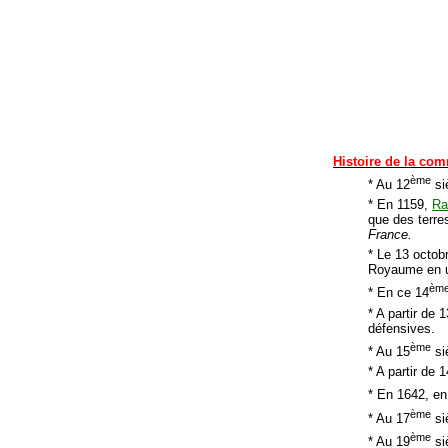
Histoire de la co
ème
* Au 12
si
* En 1159,
Ra
que des terre
France.
* Le 13 octob
Royaume en u
èm
* En ce 14
* A partir de
défensives.
ème
* Au 15
si
* A partir de 
* En 1642, en
ème
* Au 17
si
ème
* Au 19
si