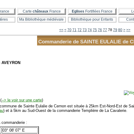
rance
Carte
châteaux
France
Eglises
Fortifiées France
L
tères
Ma Bibliothèque médiévale
Bibliothèque pour Enfants
Cont
10
20
30
40
50
60
90
100
<<
<
70
71
72
73
74
75
76
77
78
79
80
>
>>
Commanderie de SAINTE EULALIE de 
 - AVEYRON
(
--> le voir sur une carte
)
mmune de Sainte Eulalie de Cernon est située à 25km Est-Nord-Est de Saint
au
) et à 5km au Sud-Ouest de la commanderie Templière de La Cavalerie.
 commanderie :
03° 08' 07" E