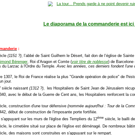
Le diaporama de la commanderie est ici
mmanderie
:
ècle
(1151 ?)
, l’abbé de Saint Guilhem le Désert, fait don de l’église de Saint
imond Bérenger
, Roi d’Aragon et Comte (
voir titre de noblesse
) de Barcelone d
s du Larzac à l'Ordre du Temple.
Avec les années, ces derniers fondent l'un
re 1307, le Roi de France réalise la plus "Grande opération de police" de l'his
n jour.
e
siècle naissant
(1312 ?)
, les Hospitaliers de Saint Jean de Jérusalem récup
 1340, avec le début de la Guerre de Cent ans, les Hospitaliers renforcent la 
ècle, construction d'une tour défensive
(nommée aujourd'hui : Tour de la Com
1442, début de construction de l'imposante porte fortifiée.
ème
 s'appuyant sur les murs de l'église des Templiers du 12
siècle, le bailli 
ècle, le cimetière situé sur place de l'église est déménagé. De nombreux bâti
ècle, des maisons sont construites en s'appuyant sur le rempart.