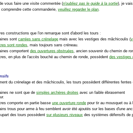
 de vous faire une visite commentée (
n'oubliez pas le guide à la sortie
), je va
x comprendre cette commanderie,
veuillez regarder le plan
.
res constructions que l'on remarque sont d'abord les tours :
taines sont
carrées sans crénelage
mais avec les vestiges des mâchicoulis (
v
tres sont rondes
, mais toujours sans créneau.
taines comportent
des ouvertures obstruées
, ancien souvenir du chemin de ro
utres, en plus de l'accès bouché au chemin de ronde, possèdent
des vestiges 
nsifs
ent du crénelage et des mâchicoulis, les tours possèdent différentes fentes
taines ne sont que de
simples archères droites
avec un faible ébrasement
ur.
utres comporte en partie basse
une ouverture ronde
pour tir au mousquet ou à 
ains trous pour arme à feu semblent avoir été ajoutés sur les bases d'une anc
plupart des tours possèdent
sur plusieurs niveaux
des systèmes défensifs de pé