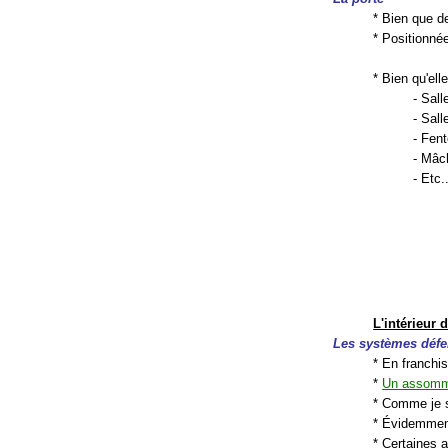
* Bien que d
* Positionné
* Bien qu'el
- Sall
- Sal
- Fent
- Mâch
- Etc..
L'intérieur
Les systèmes défe
* En franchis
*
Un assomm
* Comme je s
* Évidemment,
* Certaines