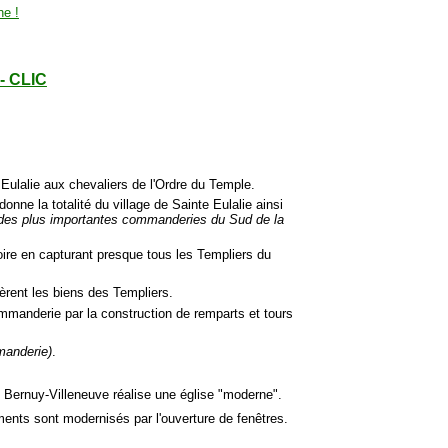
 - CLIC
e Eulalie aux chevaliers de l'Ordre du Temple.
onne la totalité du village de Sainte Eulalie ainsi
e des plus importantes commanderies du Sud de la
toire en capturant presque tous les Templiers du
èrent les biens des Templiers.
commanderie par la construction de remparts et tours
manderie)
.
de Bernuy-Villeneuve réalise une église "moderne".
ments sont modernisés par l'ouverture de fenêtres.