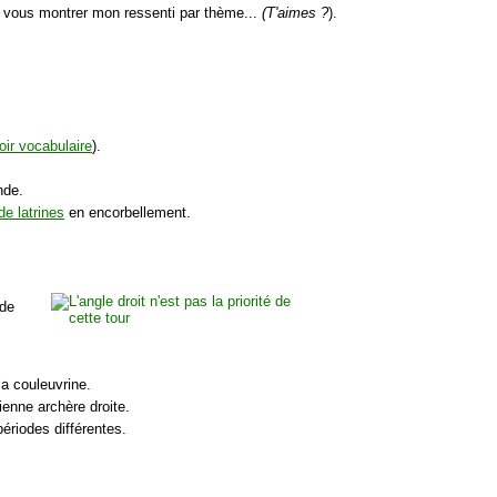
is vous montrer mon ressenti par thème...
(T'aimes ?
).
oir vocabulaire
).
nde.
de latrines
en encorbellement.
 de
la couleuvrine.
ienne archère droite.
riodes différentes.