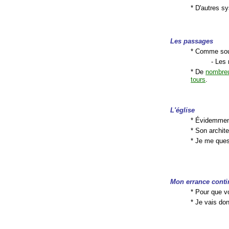
* D'autres s
Les passages
* Comme souv
- Les
* De
nombre
tours
.
L'église
* Évidemment
* Son archit
* Je me que
Mon errance conti
* Pour que v
* Je vais do