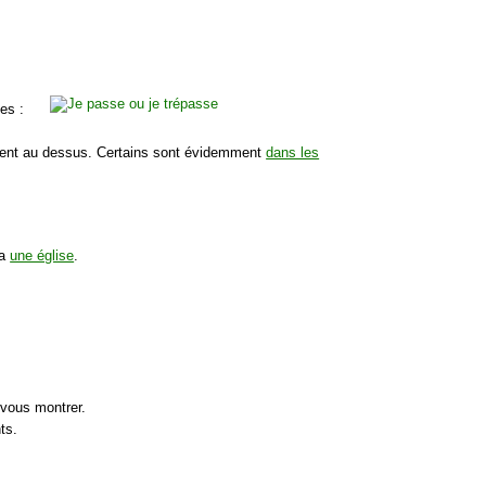
es :
ment au dessus. Certains sont évidemment
dans les
 a
une église
.
 vous montrer.
ts.