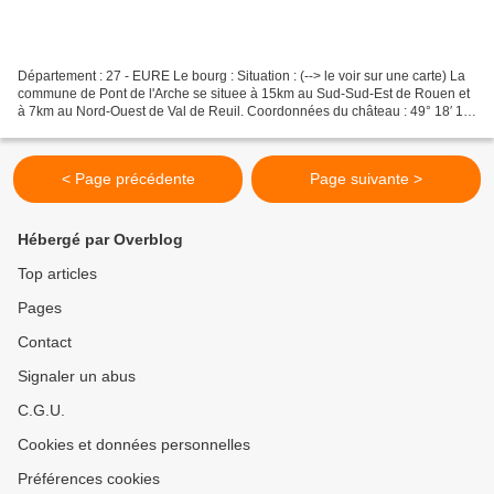
Département : 27 - EURE Le bourg : Situation : (--> le voir sur une carte) La
commune de Pont de l'Arche se situee à 15km au Sud-Sud-Est de Rouen et
à 7km au Nord-Ouest de Val de Reuil. Coordonnées du château : 49° 18′ 12″
N 01° 09′ 18″ E 49.3033° 1.155°...
< Page précédente
Page suivante >
Hébergé par Overblog
Top articles
Pages
Contact
Signaler un abus
C.G.U.
Cookies et données personnelles
Préférences cookies