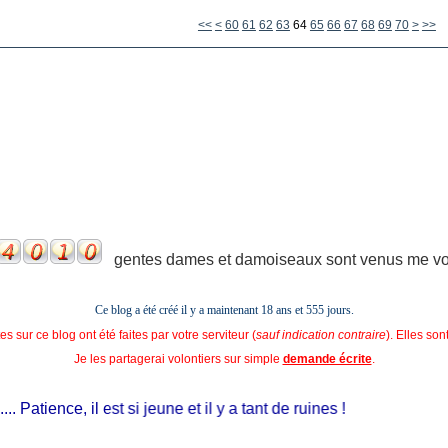
10
20
30
40
50
<<
<
60
61
62
63
64
65
66
67
68
69
70
>
>>
gentes dames et damoiseaux sont venus me voir
Ce blog a été créé il y a maintenant 18 ans et
555 jours.
s sur ce blog ont été faites par votre serviteur (
sauf indication contraire
). Elles so
Je les partagerai volontiers sur simple
demande écrite
.
... Patience, il est si jeune et il y a tant de ruines !