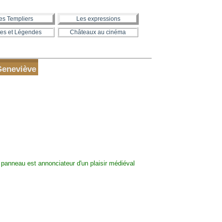
es Templiers
Les expressions
es et Légendes
Châteaux au cinéma
Geneviève