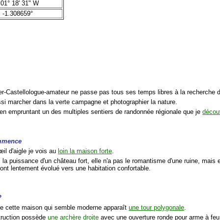
01° 18' 31" W
-1.308659°
:
er-Castellologue-amateur ne passe pas tous ses temps libres à la recherche d
ussi marcher dans la verte campagne et photographier la nature.
 en empruntant un des multiples sentiers de randonnée régionale que je
décou
ommence
il d'aigle je vois au
loin la maison forte
.
s la puissance d'un château fort, elle n'a pas le romantisme d'une ruine, mais 
i ont lentement évolué vers une habitation confortable.
?
de cette maison qui semble moderne apparaît
une tour polygonale
.
truction possède
une archère droite
avec une ouverture ronde pour arme à feu