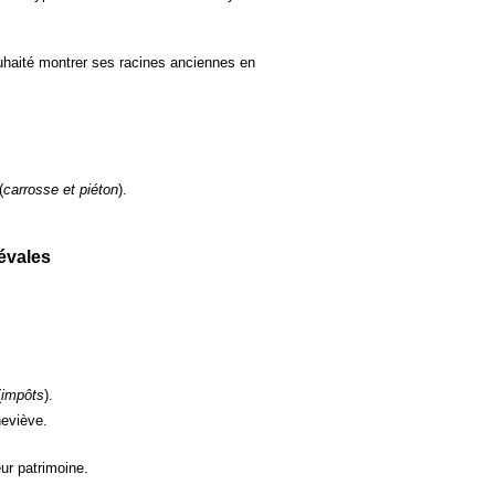
souhaité montrer ses racines anciennes en
(
carrosse et piéton
).
évales
(
impôts
).
neviève.
ur patrimoine.