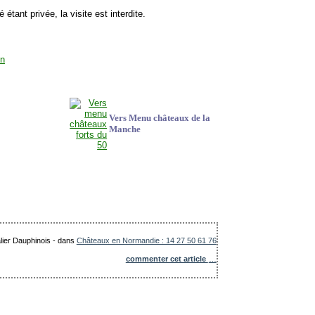
étant privée, la visite est interdite.
Vers Menu châteaux de la
Manche
lier Dauphinois
-
dans
Châteaux en Normandie : 14 27 50 61 76
commenter cet article
…