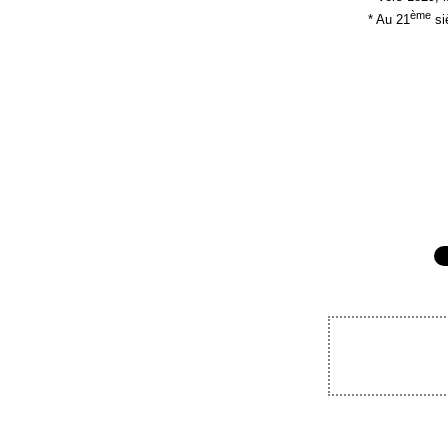
ème
* Au 21
siè