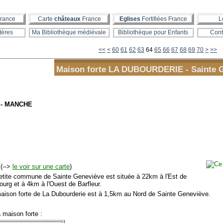
rance
Carte
châteaux
France
Eglises
Fortifiées France
L
tères
Ma Bibliothèque médiévale
Bibliothèque pour Enfants
Cont
10
20
30
40
50
<<
<
60
61
62
63
64
65
66
67
68
69
70
>
>>
Maison forte LA DUBOURDERIE - Sainte 
- MANCHE
(-->
le voir sur une carte
)
tite commune de Sainte Geneviève est située à 22km à l'Est de
ourg et à 4km à l'Ouest de Barfleur.
ison forte de La Dubourderie est à 1,5km au Nord de Sainte Geneviève.
maison forte :