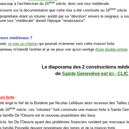
ème
aucoup à l'architecture du 15
siècle, donc une tour médiévale.
ème
découvre sur la documentation que cette tour a été construite au 16
siècle.
propriétaire étant un roturier, anobli par sa "dévotion" envers le seigneur, a 
 une tour "médiévale" durant l'époque "renaissance".
trésors médiévaux ?
route,
je vois un chemin
qui pourrait m'amener vers cette maison forte.
anneau m'interdit l'entrée et je ne peux voir qu'un vestige
d'une double entrée
Le diaporama des 2 constructions médi
de
Sainte Geneviève est ici - CLIC
son forte
:
té érigé le fief de la Borderie par Nicolas Lefébure alors receveur des Tailles 
ème
 de 16
siècle, ces "roturiers" font construire une maison forte à Sainte Ge
a famille De l'Oeuvre est le nouveau propriétaire des lieus.
ècle, les De l'Oeuvre ayant des problèmes financiers vendent par morceaux le
a famille Pesnelle devient propriétaire des terres et de la maison forte.