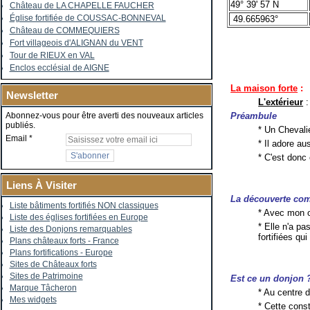
49° 39' 57 N
Château de LA CHAPELLE FAUCHER
Église fortifiée de COUSSAC-BONNEVAL
49.665963°
Château de COMMEQUIERS
Fort villageois d'ALIGNAN du VENT
Tour de RIEUX en VAL
Enclos ecclésial de AIGNE
La maison forte
:
Newsletter
L'extérieur
Préambule
Abonnez-vous pour être averti des nouveaux articles
publiés.
* Un Chevali
Email
* Il adore a
* C'est donc
Liens À Visiter
La découverte c
Liste bâtiments fortifiés NON classiques
* Avec mon œ
Liste des églises fortifiées en Europe
* Elle n'a pa
Liste des Donjons remarquables
fortifiées qu
Plans châteaux forts - France
Plans fortifications - Europe
Sites de Châteaux forts
Sites de Patrimoine
Est ce un donjon 
Marque Tâcheron
* Au centre 
Mes widgets
* Cette cons