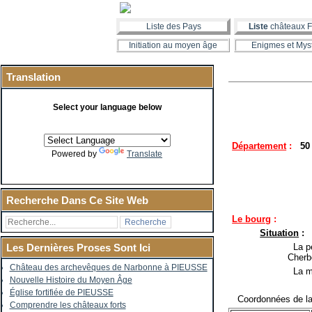
Liste des Pays
Liste
châteaux F
Initiation au moyen âge
Enigmes et Mys
Translation
Select your language below
Département
:
50 
Powered by
Translate
Recherche Dans Ce Site Web
Le bourg
:
Situation
:
La pe
Les Dernières Proses Sont Ici
Cherb
Château des archevêques de Narbonne à PIEUSSE
La ma
Nouvelle Histoire du Moyen Âge
Église fortifiée de PIEUSSE
Coordonnées de la 
Comprendre les châteaux forts