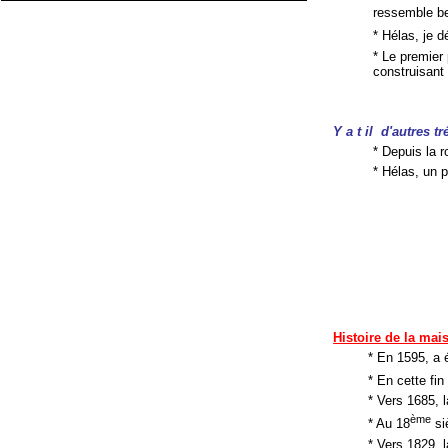
ressemble be
* Hélas, je 
* Le premier 
construisant
Y a t il d'autres 
* Depuis la 
* Hélas, un p
Histoire de la mai
* En 1595, a é
* En cette fin
* Vers 1685, l
ème
* Au 18
si
* Vers 1829, l