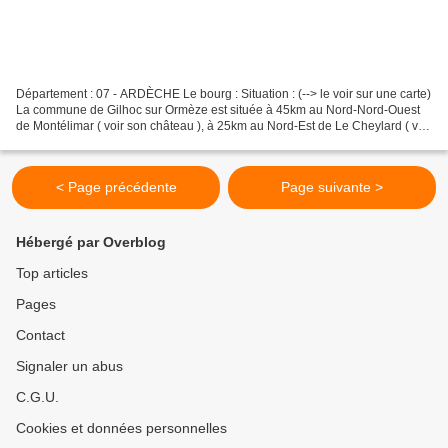
Département : 07 - ARDÈCHE Le bourg : Situation : (--> le voir sur une carte)
La commune de Gilhoc sur Ormèze est située à 45km au Nord-Nord-Ouest
de Montélimar ( voir son château ), à 25km au Nord-Est de Le Cheylard ( voir
son château ) et à 20km Ouest-Nord-Ouest...
< Page précédente
Page suivante >
Hébergé par Overblog
Top articles
Pages
Contact
Signaler un abus
C.G.U.
Cookies et données personnelles