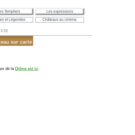
es Templiers
Les expressions
es et Légendes
Châteaux au cinéma
870
880
890
900
1000
1100
1200
1300
>
>>
eau sur carte
aux de la
Drôme est ici