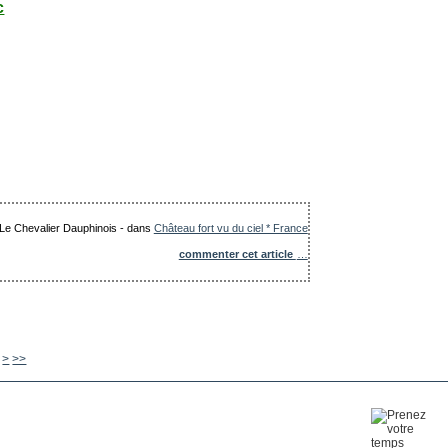
c
: Le Chevalier Dauphinois
-
dans
Château fort vu du ciel * France
commenter cet article
…
870
880
890
900
1000
1100
1200
1300
>
>>