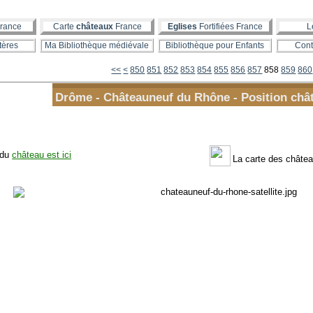
rance
Carte
châteaux
France
Eglises
Fortifiées France
L
tères
Ma Bibliothèque médiévale
Bibliothèque pour Enfants
Cont
800
810
820
830
840
<<
<
850
851
852
853
854
855
856
857
858
859
860
Drôme - Châteauneuf du Rhône - Position chât
 du
château est ici
La carte des châte