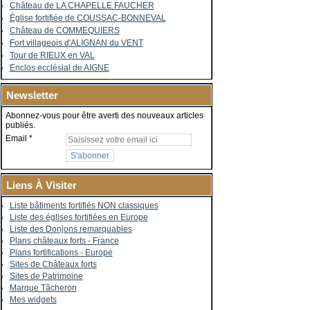
Château de LA CHAPELLE FAUCHER
Église fortifiée de COUSSAC-BONNEVAL
Château de COMMEQUIERS
Fort villageois d'ALIGNAN du VENT
Tour de RIEUX en VAL
Enclos ecclésial de AIGNE
Newsletter
Abonnez-vous pour être averti des nouveaux articles
publiés.
Email
Liens À Visiter
Liste bâtiments fortifiés NON classiques
Liste des églises fortifiées en Europe
Liste des Donjons remarquables
Plans châteaux forts - France
Plans fortifications - Europe
Sites de Châteaux forts
Sites de Patrimoine
Marque Tâcheron
Mes widgets