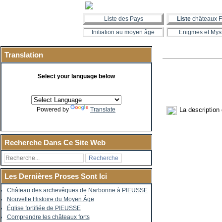
Liste des Pays
Liste
châteaux F
Initiation au moyen âge
Enigmes et Mys
Translation
Select your language below
La description
Powered by
Translate
Recherche Dans Ce Site Web
Les Dernières Proses Sont Ici
Château des archevêques de Narbonne à PIEUSSE
Nouvelle Histoire du Moyen Âge
Église fortifiée de PIEUSSE
Comprendre les châteaux forts