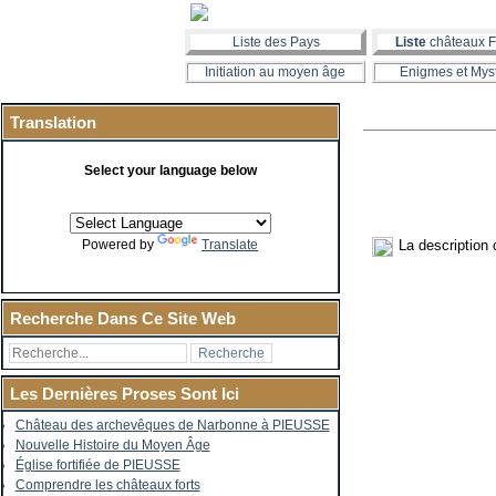
Liste des Pays
Liste
châteaux F
Initiation au moyen âge
Enigmes et Mys
Translation
Select your language below
La description
Powered by
Translate
Recherche Dans Ce Site Web
Les Dernières Proses Sont Ici
Château des archevêques de Narbonne à PIEUSSE
Nouvelle Histoire du Moyen Âge
Église fortifiée de PIEUSSE
Comprendre les châteaux forts