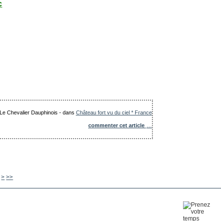
c
: Le Chevalier Dauphinois
-
dans
Château fort vu du ciel * France
commenter cet article
…
500
600
700
800
900
1000
1100
1200
1300
>
>>