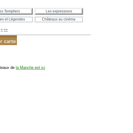
es Templiers
Les expressions
es et Légendes
Châteaux au cinéma
500
600
700
800
900
1000
1100
1200
1300
>
>>
r carte
âteaux de
la Manche est ici