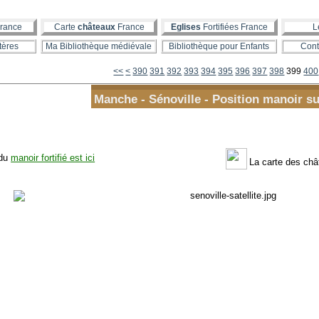
rance
Carte
châteaux
France
Eglises
Fortifiées France
L
tères
Ma Bibliothèque médiévale
Bibliothèque pour Enfants
Cont
300
310
320
330
340
350
360
370
380
<<
<
390
391
392
393
394
395
396
397
398
399
400
Manche - Sénoville - Position manoir su
 du
manoir fortifié est ici
La carte des ch