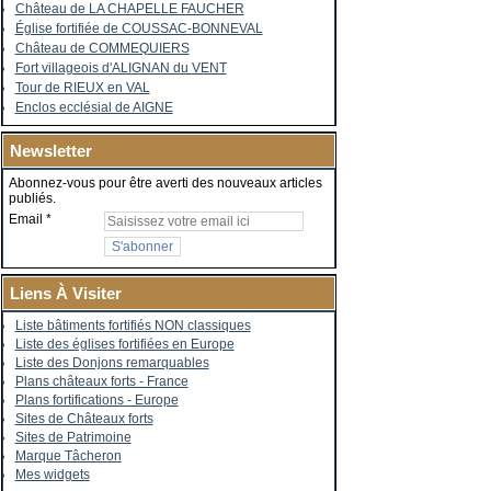
Château de LA CHAPELLE FAUCHER
Église fortifiée de COUSSAC-BONNEVAL
Château de COMMEQUIERS
Fort villageois d'ALIGNAN du VENT
Tour de RIEUX en VAL
Enclos ecclésial de AIGNE
Newsletter
Abonnez-vous pour être averti des nouveaux articles
publiés.
Email
Liens À Visiter
Liste bâtiments fortifiés NON classiques
Liste des églises fortifiées en Europe
Liste des Donjons remarquables
Plans châteaux forts - France
Plans fortifications - Europe
Sites de Châteaux forts
Sites de Patrimoine
Marque Tâcheron
Mes widgets