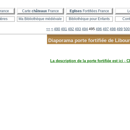
rance
Carte
châteaux
France
Eglises
Fortifiées France
L
tères
Ma Bibliothèque médiévale
Bibliothèque pour Enfants
Cont
400
410
420
430
440
450
460
470
480
<<
<
490
491
492
493
494
495
496
497
498
499
500
Diaporama porte fortifiée de Libou
La description de la porte fortifiée est ici - 