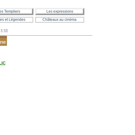
es Templiers
Les expressions
es et Légendes
Châteaux au cinéma
600
700
800
900
1000
>
>>
rne
CLIC