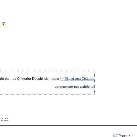
CLIC
lié par : Le Chevalier Dauphinois
-
dans
*-* Diaporama Château
commenter cet article
…
600
700
800
900
1000
>
>>