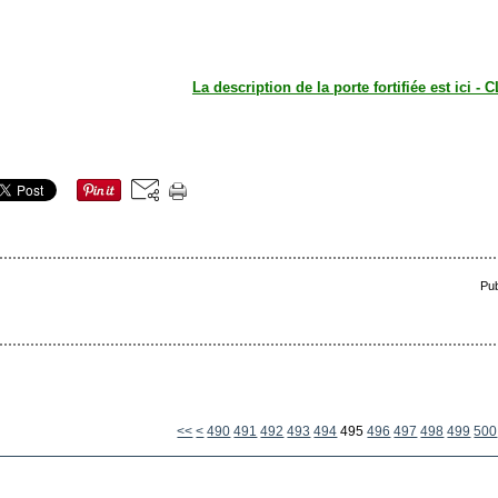
La description de la porte fortifiée est ici - 
Pub
400
410
420
430
440
450
460
470
480
<<
<
490
491
492
493
494
495
496
497
498
499
500