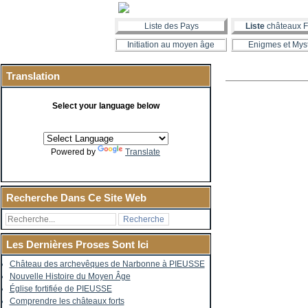
Liste des Pays
Liste
châteaux F
Initiation au moyen âge
Enigmes et Mys
Translation
Select your language below
Powered by
Translate
Recherche Dans Ce Site Web
Les Dernières Proses Sont Ici
Château des archevêques de Narbonne à PIEUSSE
Nouvelle Histoire du Moyen Âge
Église fortifiée de PIEUSSE
Comprendre les châteaux forts