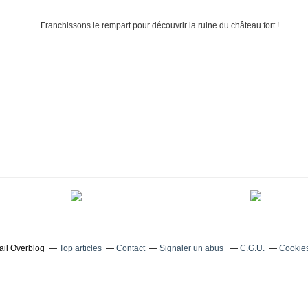
tail Overblog
Top articles
Contact
Signaler un abus
C.G.U.
Cookies