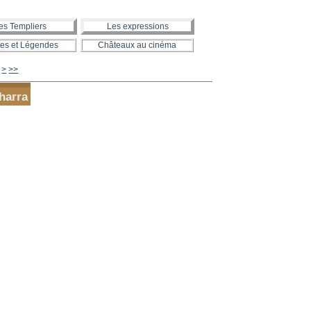
es Templiers
Les expressions
es et Légendes
Châteaux au cinéma
460
470
480
490
500
600
700
800
900
1000
>
>>
harra