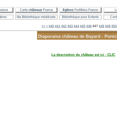
rance
Carte
châteaux
France
Eglises
Fortifiées France
L
tères
Ma Bibliothèque médiévale
Bibliothèque pour Enfants
Cont
400
410
420
430
<<
<
440
441
442
443
444
445
446
447
448
449
450
Diaporama château de Bayard - Pontc
La description du château est ici - CLIC