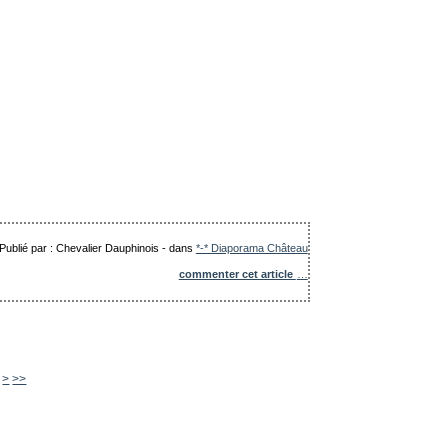
Publié par : Chevalier Dauphinois
-
dans
*-* Diaporama Château
commenter cet article
…
460
470
480
490
500
600
700
800
900
1000
>
>>