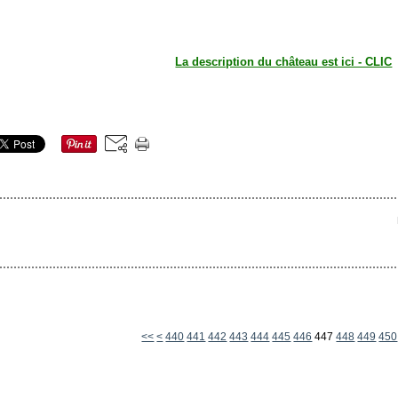
La description du château est ici - CLIC
400
410
420
430
<<
<
440
441
442
443
444
445
446
447
448
449
450