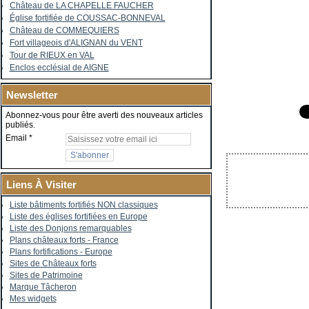
Château de LA CHAPELLE FAUCHER
Église fortifiée de COUSSAC-BONNEVAL
Château de COMMEQUIERS
Fort villageois d'ALIGNAN du VENT
Tour de RIEUX en VAL
Enclos ecclésial de AIGNE
Newsletter
Abonnez-vous pour être averti des nouveaux articles
publiés.
Email
Liens À Visiter
Liste bâtiments fortifiés NON classiques
Liste des églises fortifiées en Europe
Liste des Donjons remarquables
Plans châteaux forts - France
Plans fortifications - Europe
Sites de Châteaux forts
Sites de Patrimoine
Marque Tâcheron
Mes widgets