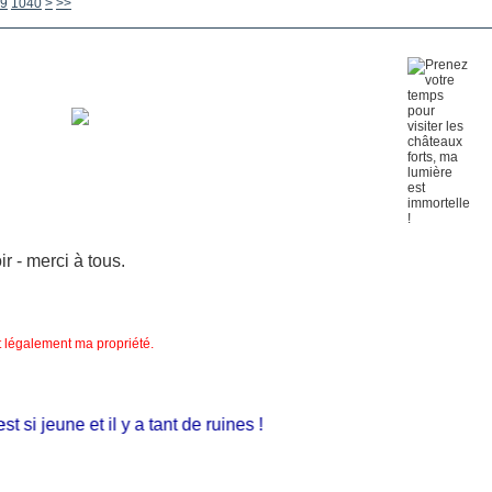
1050
9
1040
>
>>
 - merci à tous.
nt légalement ma propriété.
si jeune et il y a tant de ruines !