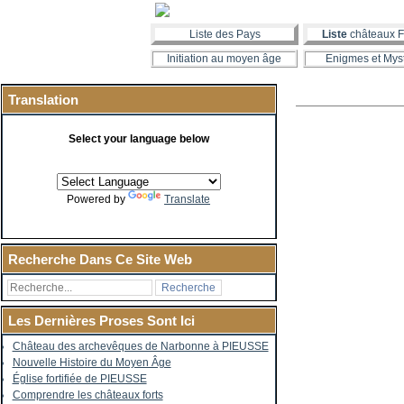
Liste des Pays
Liste
châteaux F
Initiation au moyen âge
Enigmes et Mys
Translation
Select your language below
Powered by
Translate
Recherche Dans Ce Site Web
Les Dernières Proses Sont Ici
Château des archevêques de Narbonne à PIEUSSE
Nouvelle Histoire du Moyen Âge
Église fortifiée de PIEUSSE
Comprendre les châteaux forts