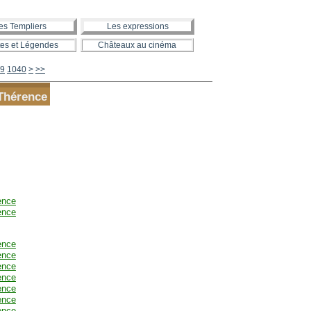
es Templiers
Les expressions
es et Légendes
Châteaux au cinéma
1050
9
1040
>
>>
 Thérence