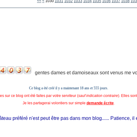
1000
1010
1020
<<
<
1030
1031
1032
1033
1034
1035
1036
1037
1038
103
gentes dames et damoiseaux sont venus me voir
Ce blog a été créé il y a maintenant 18 ans et
555 jours.
s sur ce blog ont été faites par votre serviteur (
sauf indication contraire
). Elles so
Je les partagerai volontiers sur simple
demande écrite
.
au préféré n'est peut être pas dans mon blog...... Patience, il est 