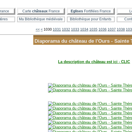
rance
Carte
châteaux
France
Eglises
Fortifiées France
L
tères
Ma Bibliothèque médiévale
Bibliothèque pour Enfants
Cont
1000
1010
1020
<<
<
1030
1031
1032
1033
1034
1035
1036
1037
1038
103
Diaporama du château de l'Ours - Sainte
La description du château est ici - CLIC