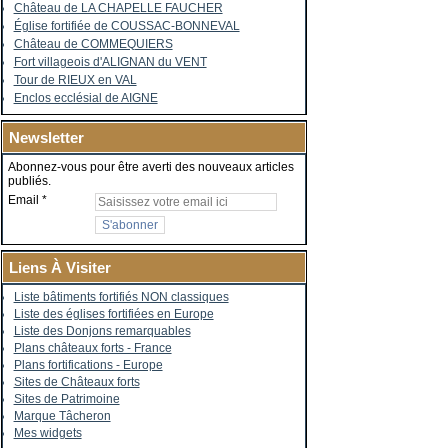
Château de LA CHAPELLE FAUCHER
Église fortifiée de COUSSAC-BONNEVAL
Château de COMMEQUIERS
Fort villageois d'ALIGNAN du VENT
Tour de RIEUX en VAL
Enclos ecclésial de AIGNE
Newsletter
Abonnez-vous pour être averti des nouveaux articles
publiés.
Email
Liens À Visiter
Liste bâtiments fortifiés NON classiques
Liste des églises fortifiées en Europe
Liste des Donjons remarquables
Plans châteaux forts - France
Plans fortifications - Europe
Sites de Châteaux forts
Sites de Patrimoine
Marque Tâcheron
Mes widgets