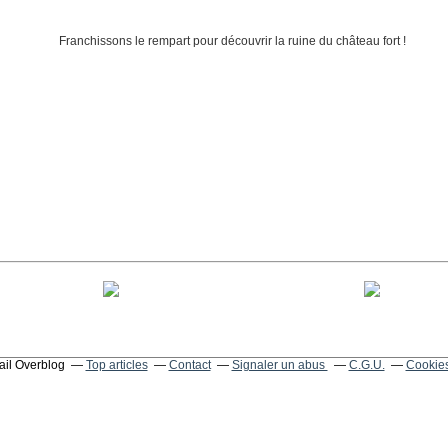
tail Overblog
Top articles
Contact
Signaler un abus
C.G.U.
Cookies