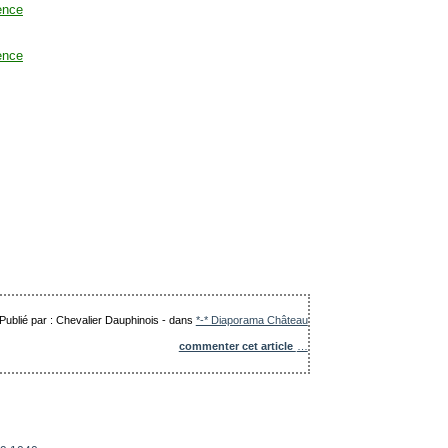
Publié par : Chevalier Dauphinois
-
dans
*-* Diaporama Château
commenter cet article
…