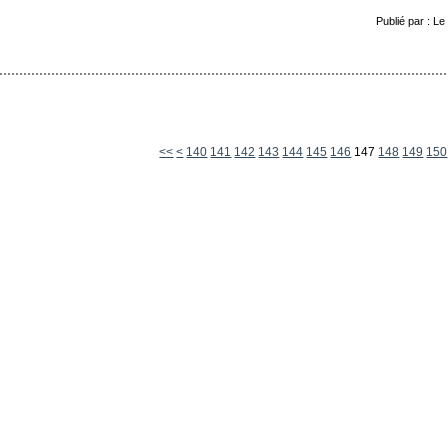
Publié par : L
100
110
120
130
<<
<
140
141
142
143
144
145
146
147
148
149
150