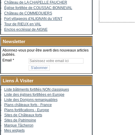
Château de LA CHAPELLE FAUCHER
Église fortifiée de COUSSAC-BONNEVAL
Château de COMMEQUIERS
Fort villageois d'ALIGNAN du VENT
Tour de RIEUX en VAL
Enclos ecclésial de AIGNE
Newsletter
Abonnez-vous pour être averti des nouveaux articles
publiés.
Email
Liens À Visiter
Liste bâtiments fortifiés NON classiques
Liste des églises fortifiées en Europe
Liste des Donjons remarquables
Plans châteaux forts - France
Plans fortifications - Europe
Sites de Châteaux forts
Sites de Patrimoine
Marque Tâcheron
Mes widgets