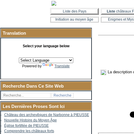
Liste des Pays
Liste
châteaux F
Initiation au moyen âge
Enigmes et Mys
Translation
Select your language below
Powered by
Translate
La description 
Recherche Dans Ce Site Web
Les Dernières Proses Sont Ici
Château des archevêques de Narbonne à PIEUSSE
Nouvelle Histoire du Moyen Âge
Église fortifiée de PIEUSSE
Comprendre les châteaux forts