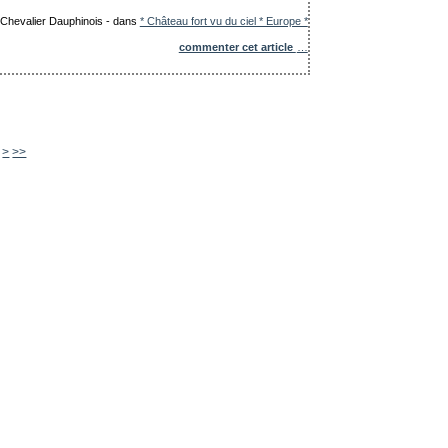
e Chevalier Dauphinois
-
dans
* Château fort vu du ciel * Europe *
commenter cet article
…
>
>>