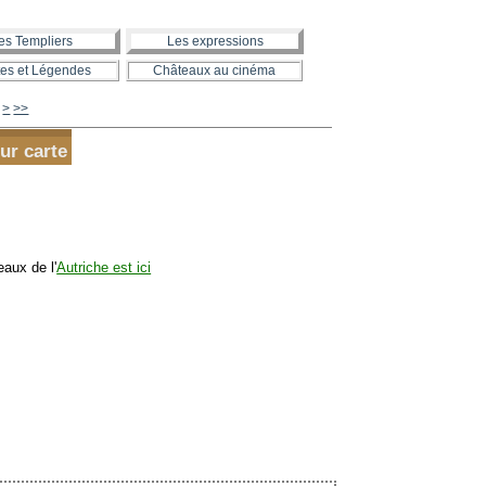
es Templiers
Les expressions
es et Légendes
Châteaux au cinéma
>
>>
ur carte
eaux de l'
Autriche est ici