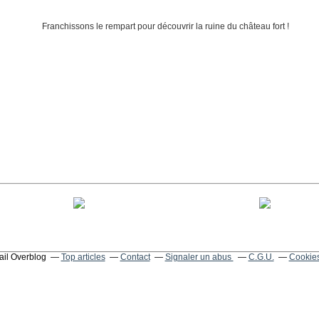
tail Overblog
Top articles
Contact
Signaler un abus
C.G.U.
Cookies