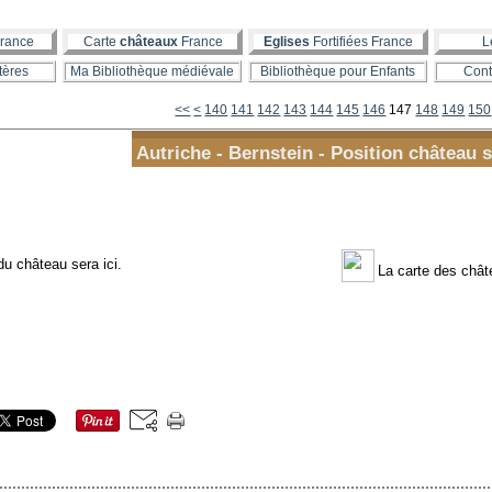
rance
Carte
châteaux
France
Eglises
Fortifiées France
L
tères
Ma Bibliothèque médiévale
Bibliothèque pour Enfants
Cont
100
110
120
130
<<
<
140
141
142
143
144
145
146
147
148
149
150
Autriche - Bernstein - Position château s
du château sera ici.
La carte des chât