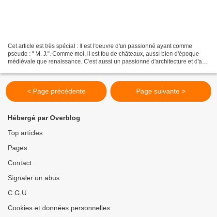
Cet article est très spécial : Il est l'oeuvre d'un passionné ayant comme
pseudo : " M. J.". Comme moi, il est fou de châteaux, aussi bien d'époque
médiévale que renaissance. C'est aussi un passionné d'architecture et d'art.
Il m'a proposé d'écrire quelques...
< Page précédente
Page suivante >
Hébergé par Overblog
Top articles
Pages
Contact
Signaler un abus
C.G.U.
Cookies et données personnelles