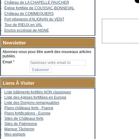
Château de LA CHAPELLE FAUCHER
Église fortifiée de COUSSAC-BONNEVAL
Château de COMMEQUIERS
Fort villageois d'ALIGNAN du VENT
Tour de RIEUX en VAL
Enclos ecclésial de AIGNE
Newsletter
Abonnez-vous pour être averti des nouveaux articles
publiés.
Email
Liens À Visiter
Liste bâtiments fortifiés NON classiques
Liste des églises fortifiées en Europe
Liste des Donjons remarquables
Plans châteaux forts - France
Plans fortifications - Europe
Sites de Châteaux forts
Sites de Patrimoine
Marque Tâcheron
Mes widgets