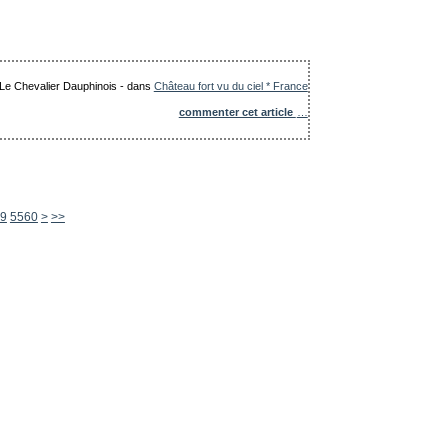
: Le Chevalier Dauphinois
-
dans
Château fort vu du ciel * France
commenter cet article
…
5570
5580
5590
5600
9
5560
>
>>