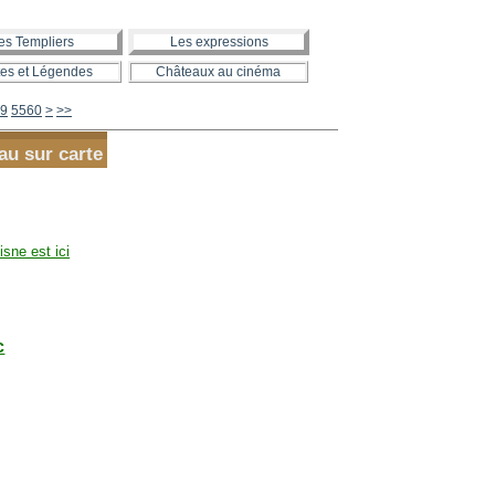
es Templiers
Les expressions
es et Légendes
Châteaux au cinéma
5570
5580
5590
5600
9
5560
>
>>
au sur carte
isne est ici
c