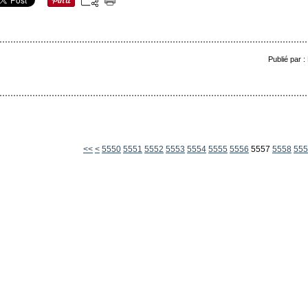
Publié par 
5500
5510
5520
5530
5540
<<
<
5550
5551
5552
5553
5554
5555
5556
5557
5558
555