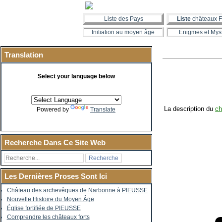
Liste des Pays
Liste
châteaux F
Initiation au moyen âge
Enigmes et Mys
Translation
Select your language below
La description du
ch
Powered by
Translate
Recherche Dans Ce Site Web
Les Dernières Proses Sont Ici
Château des archevêques de Narbonne à PIEUSSE
Nouvelle Histoire du Moyen Âge
Église fortifiée de PIEUSSE
Comprendre les châteaux forts