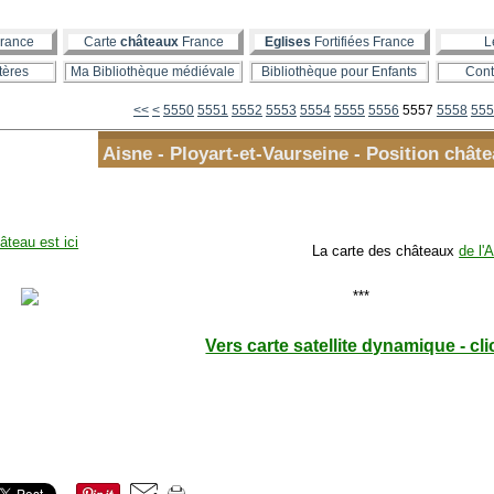
rance
Carte
châteaux
France
Eglises
Fortifiées France
L
tères
Ma Bibliothèque médiévale
Bibliothèque pour Enfants
Cont
5500
5510
5520
5530
5540
<<
<
5550
5551
5552
5553
5554
5555
5556
5557
5558
555
Aisne - Ployart-et-Vaurseine - Position châte
âteau est ici
La carte des châteaux
de l'A
Vers carte satellite dynamique - cli