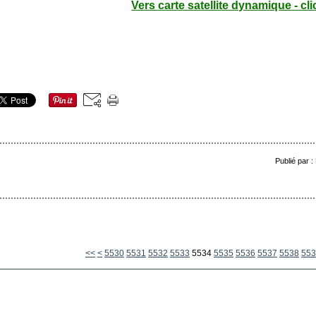
Vers carte satellite dynamique - cli
Publié par 
5500
5510
5520
<<
<
5530
5531
5532
5533
5534
5535
5536
5537
5538
553