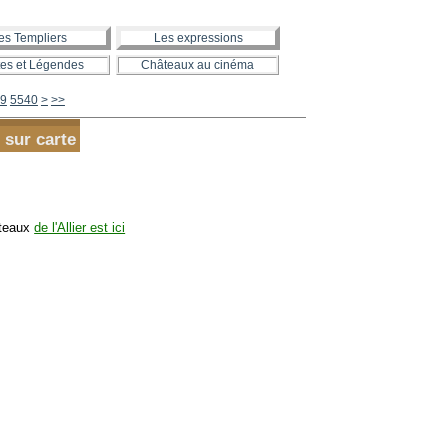
es Templiers
Les expressions
es et Légendes
Châteaux au cinéma
5550
5560
5570
5580
5590
5600
9
5540
>
>>
 sur carte
âteaux
de l'Allier est ici