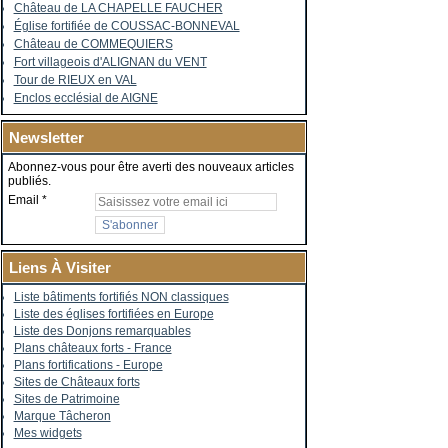
Château de LA CHAPELLE FAUCHER
Église fortifiée de COUSSAC-BONNEVAL
Château de COMMEQUIERS
Fort villageois d'ALIGNAN du VENT
Tour de RIEUX en VAL
Enclos ecclésial de AIGNE
Newsletter
Abonnez-vous pour être averti des nouveaux articles
publiés.
Email
Liens À Visiter
Liste bâtiments fortifiés NON classiques
Liste des églises fortifiées en Europe
Liste des Donjons remarquables
Plans châteaux forts - France
Plans fortifications - Europe
Sites de Châteaux forts
Sites de Patrimoine
Marque Tâcheron
Mes widgets