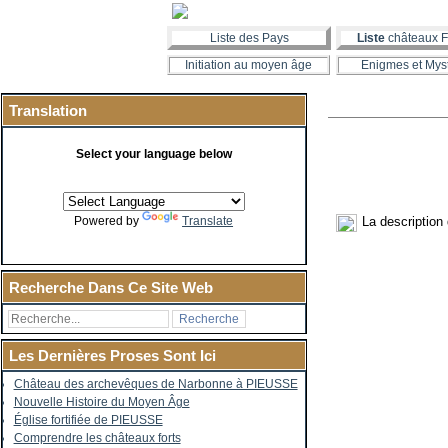
Liste des Pays
Liste
châteaux F
Initiation au moyen âge
Enigmes et Mys
Translation
Select your language below
La description
Powered by
Translate
Recherche Dans Ce Site Web
Les Dernières Proses Sont Ici
Château des archevêques de Narbonne à PIEUSSE
Nouvelle Histoire du Moyen Âge
Église fortifiée de PIEUSSE
Comprendre les châteaux forts