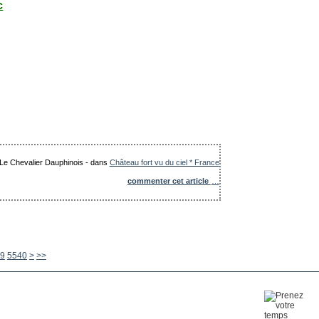
c
: Le Chevalier Dauphinois
-
dans
Château fort vu du ciel * France
commenter cet article
…
5550
5560
5570
5580
5590
5600
9
5540
>
>>