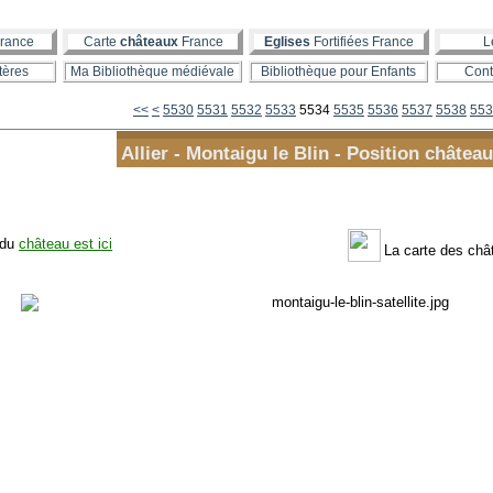
rance
Carte
châteaux
France
Eglises
Fortifiées France
L
tères
Ma Bibliothèque médiévale
Bibliothèque pour Enfants
Cont
5500
5510
5520
<<
<
5530
5531
5532
5533
5534
5535
5536
5537
5538
553
Allier - Montaigu le Blin - Position château
 du
château est ici
La carte des ch