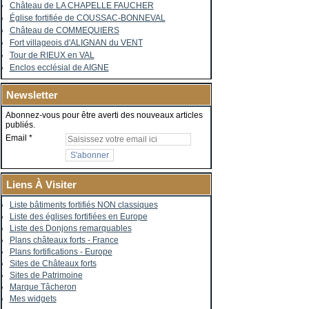
Château de LA CHAPELLE FAUCHER
Église fortifiée de COUSSAC-BONNEVAL
Château de COMMEQUIERS
Fort villageois d'ALIGNAN du VENT
Tour de RIEUX en VAL
Enclos ecclésial de AIGNE
Newsletter
Abonnez-vous pour être averti des nouveaux articles
publiés.
Email
Liens À Visiter
Liste bâtiments fortifiés NON classiques
Liste des églises fortifiées en Europe
Liste des Donjons remarquables
Plans châteaux forts - France
Plans fortifications - Europe
Sites de Châteaux forts
Sites de Patrimoine
Marque Tâcheron
Mes widgets