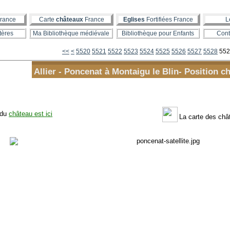
rance
Carte
châteaux
France
Eglises
Fortifiées France
L
tères
Ma Bibliothèque médiévale
Bibliothèque pour Enfants
Cont
5500
5510
<<
<
5520
5521
5522
5523
5524
5525
5526
5527
5528
552
Allier - Poncenat à Montaigu le Blin- Position c
 du
château est ici
La carte des ch