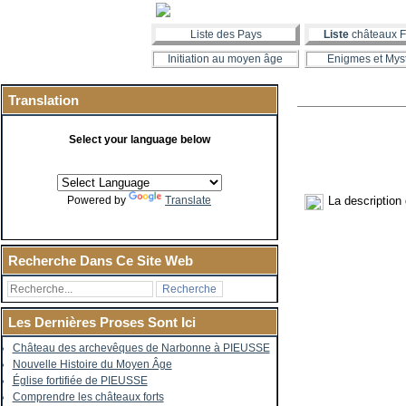
Liste des Pays
Liste
châteaux F
Initiation au moyen âge
Enigmes et Mys
Translation
Select your language below
La description
Powered by
Translate
Recherche Dans Ce Site Web
Les Dernières Proses Sont Ici
Château des archevêques de Narbonne à PIEUSSE
Nouvelle Histoire du Moyen Âge
Église fortifiée de PIEUSSE
Comprendre les châteaux forts