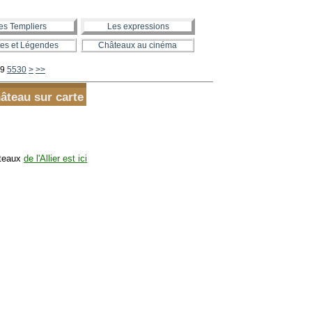
es Templiers
Les expressions
es et Légendes
Châteaux au cinéma
5540
5550
5560
5570
5580
5590
5600
9
5530
>
>>
hâteau sur carte
âteaux
de l'Allier est ici