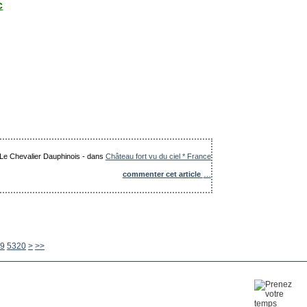
c
: Le Chevalier Dauphinois
-
dans
Château fort vu du ciel * France
commenter cet article
…
5330
5340
5350
5360
5370
5380
5390
5400
5500
5600
9
5320
>
>>