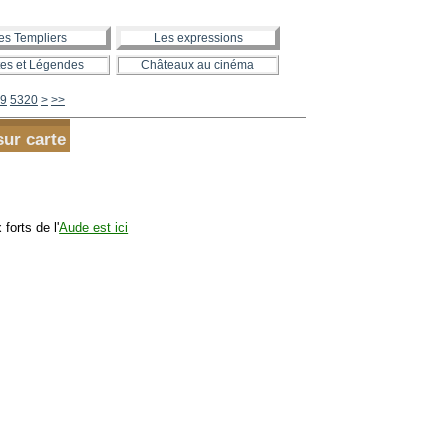
es Templiers
Les expressions
es et Légendes
Châteaux au cinéma
5330
5340
5350
5360
5370
5380
5390
5400
5500
5600
9
5320
>
>>
sur carte
forts de l'
Aude est ici