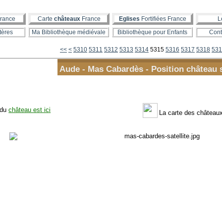
rance
Carte
châteaux
France
Eglises
Fortifiées France
L
tères
Ma Bibliothèque médiévale
Bibliothèque pour Enfants
Cont
5300
<<
<
5310
5311
5312
5313
5314
5315
5316
5317
5318
531
Aude - Mas Cabardès - Position château 
 du
château est ici
La carte des châteaux 