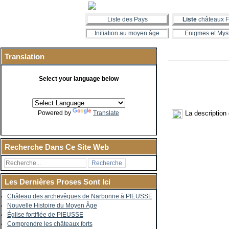
Liste des Pays
Liste
châteaux F
Initiation au moyen âge
Enigmes et Mys
Translation
Select your language below
La description
Powered by
Translate
Recherche Dans Ce Site Web
Les Dernières Proses Sont Ici
Château des archevêques de Narbonne à PIEUSSE
Nouvelle Histoire du Moyen Âge
Église fortifiée de PIEUSSE
Comprendre les châteaux forts