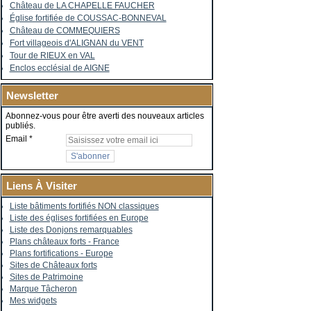
Château de LA CHAPELLE FAUCHER
Église fortifiée de COUSSAC-BONNEVAL
Château de COMMEQUIERS
Fort villageois d'ALIGNAN du VENT
Tour de RIEUX en VAL
Enclos ecclésial de AIGNE
Newsletter
Abonnez-vous pour être averti des nouveaux articles
publiés.
Email
Liens À Visiter
Liste bâtiments fortifiés NON classiques
Liste des églises fortifiées en Europe
Liste des Donjons remarquables
Plans châteaux forts - France
Plans fortifications - Europe
Sites de Châteaux forts
Sites de Patrimoine
Marque Tâcheron
Mes widgets