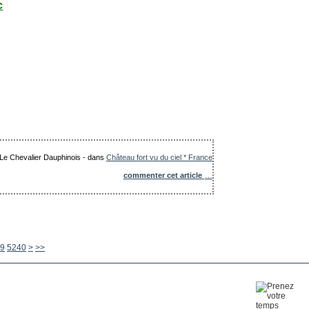
c
: Le Chevalier Dauphinois
-
dans
Château fort vu du ciel * France
commenter cet article
…
5250
5260
5270
5280
5290
5300
5400
5500
5600
9
5240
>
>>