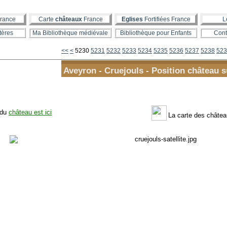
rance
Carte
châteaux
France
Eglises
Fortifiées France
L
tères
Ma Bibliothèque médiévale
Bibliothèque pour Enfants
Cont
5200
5210
5220
<<
<
5230
5231
5232
5233
5234
5235
5236
5237
5238
523
Aveyron - Cruejouls - Position château s
 du
château est ici
La carte des château