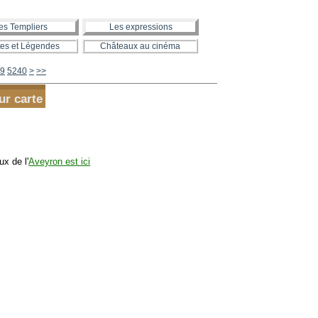
es Templiers
Les expressions
es et Légendes
Châteaux au cinéma
5250
5260
5270
5280
5290
5300
5400
5500
5600
9
5240
>
>>
ur carte
x de l'
Aveyron est ici