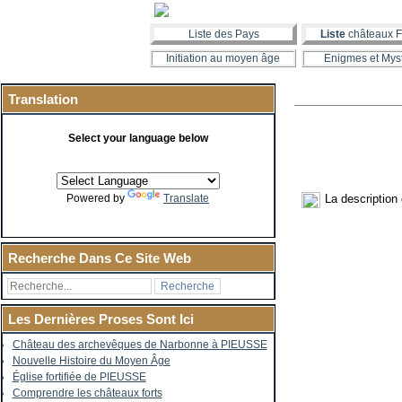
Liste des Pays
Liste
châteaux F
Initiation au moyen âge
Enigmes et Mys
Translation
Select your language below
La description
Powered by
Translate
Recherche Dans Ce Site Web
Les Dernières Proses Sont Ici
Château des archevêques de Narbonne à PIEUSSE
Nouvelle Histoire du Moyen Âge
Église fortifiée de PIEUSSE
Comprendre les châteaux forts