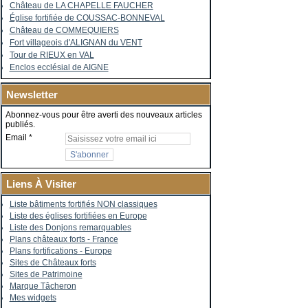
Château de LA CHAPELLE FAUCHER
Église fortifiée de COUSSAC-BONNEVAL
Château de COMMEQUIERS
Fort villageois d'ALIGNAN du VENT
Tour de RIEUX en VAL
Enclos ecclésial de AIGNE
Newsletter
Abonnez-vous pour être averti des nouveaux articles
publiés.
Email
Liens À Visiter
Liste bâtiments fortifiés NON classiques
Liste des églises fortifiées en Europe
Liste des Donjons remarquables
Plans châteaux forts - France
Plans fortifications - Europe
Sites de Châteaux forts
Sites de Patrimoine
Marque Tâcheron
Mes widgets